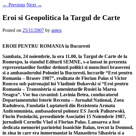
←
Previous
Next
→
Eroi si Geopolitica la Targul de Carte
Posted on
25/11/2007
by
anteu
EROII PENTRU ROMANIA la Bucuresti
Sambata, 24 noiembrie, la ora 11.00, la Targul de Carte de la
Romexpo, la standul Editurii SEMNE, s-a lansat in prezenta
reprezentantilor fostilor detinuti politici si muncitori brasoveni
si a ambasadorului Poloniei la Bucuresti, lucrarile “Eroi pentru
Romania – Brasov 1987”, realizata de Florian Palas si Victor
Roncea sub patronajul lui Vladimir Bukovski si “Eroi pentru
Romania – Transnistria si amenintarile Rusiei la Marea
Neagra”. Vor lua cuvantul: Lavinia Betea, conducatorul
Departamentului Istorie Recenta – Jurnalul National, Zoea
Radulescu, Fundatia Luptatorii din Rezistenta Armata
Anticomunista, ambasadorul polonez ES Jacek Paliszewski,
Florin Postolachi, presedintele Asociatiei 15 Noiembrie 1987,
jurnalistii Corneliu Vlad si Florian Palas. Lansarea a fost
dedicata memoriei parintelui Ioanichie Balan, trecut la Domnul,
in ziua in care era inmormantat la Manastirea Sihastria si a