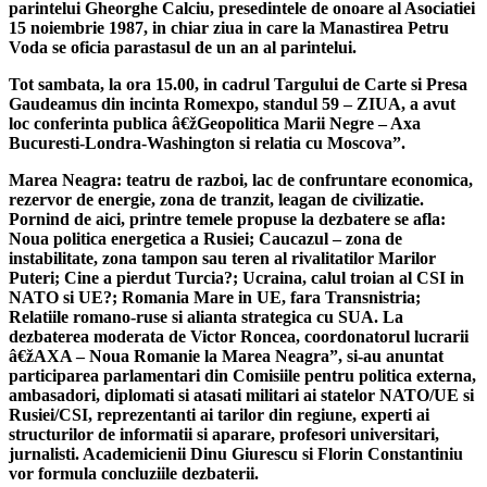
parintelui Gheorghe Calciu, presedintele de onoare al Asociatiei
15 noiembrie 1987, in chiar ziua in care la Manastirea Petru
Voda se oficia parastasul de un an al parintelui.
Tot sambata, la ora 15.00, in cadrul Targului de Carte si Presa
Gaudeamus din incinta Romexpo, standul 59 – ZIUA, a avut
loc conferinta publica â€žGeopolitica Marii Negre – Axa
Bucuresti-Londra-Washington si relatia cu Moscova”.
Marea Neagra: teatru de razboi, lac de confruntare economica,
rezervor de energie, zona de tranzit, leagan de civilizatie.
Pornind de aici, printre temele propuse la dezbatere se afla:
Noua politica energetica a Rusiei; Caucazul – zona de
instabilitate, zona tampon sau teren al rivalitatilor Marilor
Puteri; Cine a pierdut Turcia?; Ucraina, calul troian al CSI in
NATO si UE?; Romania Mare in UE, fara Transnistria;
Relatiile romano-ruse si alianta strategica cu SUA. La
dezbaterea moderata de Victor Roncea, coordonatorul lucrarii
â€žAXA – Noua Romanie la Marea Neagra”, si-au anuntat
participarea parlamentari din Comisiile pentru politica externa,
ambasadori, diplomati si atasati militari ai statelor NATO/UE si
Rusiei/CSI, reprezentanti ai tarilor din regiune, experti ai
structurilor de informatii si aparare, profesori universitari,
jurnalisti. Academicienii Dinu Giurescu si Florin Constantiniu
vor formula concluziile dezbaterii.