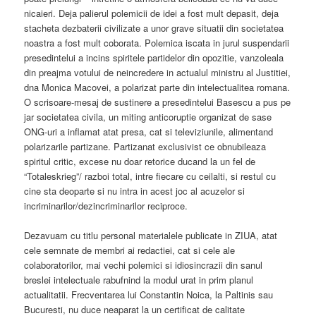
nicaieri. Deja palierul polemicii de idei a fost mult depasit, deja
stacheta dezbaterii civilizate a unor grave situatii din societatea
noastra a fost mult coborata. Polemica iscata in jurul suspendarii
presedintelui a incins spiritele partidelor din opozitie, vanzoleala
din preajma votului de neincredere in actualul ministru al Justitiei,
dna Monica Macovei, a polarizat parte din intelectualitea romana.
O scrisoare-mesaj de sustinere a presedintelui Basescu a pus pe
jar societatea civila, un miting anticoruptie organizat de sase
ONG-uri a inflamat atat presa, cat si televiziunile, alimentand
polarizarile partizane. Partizanat exclusivist ce obnubileaza
spiritul critic, excese nu doar retorice ducand la un fel de
“Totaleskrieg”/ razboi total, intre fiecare cu ceilalti, si restul cu
cine sta deoparte si nu intra in acest joc al acuzelor si
incriminarilor/dezincriminarilor reciproce.
Dezavuam cu titlu personal materialele publicate in ZIUA, atat
cele semnate de membri ai redactiei, cat si cele ale
colaboratorilor, mai vechi polemici si idiosincrazii din sanul
breslei intelectuale rabufnind la modul urat in prim planul
actualitatii. Frecventarea lui Constantin Noica, la Paltinis sau
Bucuresti, nu duce neaparat la un certificat de calitate