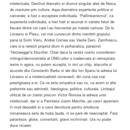
intelectuala. Destinul dramatic si drumul singular ales de Noica,
de mantuire prin cultura, dupa dramatice experiente politice si
carcerale, a fost o acceptare individuala. “Paltinisanismul”, ca
experienta individuala, a fost trait si asumat in variate feluri de
fiecare dintre cei care l-au frecventat pe marele carturar. De la
Liiceanu si Plesu, cei mai cunoscuti dintre membrii grupului,
pana la Sorin Vieru, Andrei Cornea sau Vasile Dem. Zamfirescu,
care si-a netezit propriul drum in psihanaliza, parasind
“Holzwegge”a filozofiei. Chiar daca la randul nostru consideram
mitingul/demonstratie al ONG-urilor o inadecvata si neinspirata
iesire in agora, nu putem accepta, in nici un chip, atacurile si
acuzele dlui Constantin Barbu si ale dlui Ion Spanu la adresa lui
Liiceanu si a intelectualitatii romanesti, din zona cea mai
prestigioasa a ei. Ca ne este simpatica sau nu, ca avem si alte
preferinte sau admiratii. Ideologice, politice, culturale. Limbajul
utilizat de un ziarist precum Victor Roncea la adresa unor
intelectuali, dar si a Parintelui Justin Marchis, pe care-l apreciem
in mod deosebit si a carui devotiune pentru ortodoxia
romaneasca este de toata lauda, ni se pare de neacceptat. Fara
paranteze, glose, comentarii, grave incriminari. Ura nu poate
duce nicaieri.