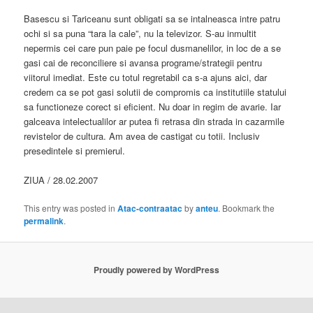
Basescu si Tariceanu sunt obligati sa se intalneasca intre patru
ochi si sa puna “tara la cale”, nu la televizor. S-au inmultit
nepermis cei care pun paie pe focul dusmanelilor, in loc de a se
gasi cai de reconciliere si avansa programe/strategii pentru
viitorul imediat. Este cu totul regretabil ca s-a ajuns aici, dar
credem ca se pot gasi solutii de compromis ca institutiile statului
sa functioneze corect si eficient. Nu doar in regim de avarie. Iar
galceava intelectualilor ar putea fi retrasa din strada in cazarmile
revistelor de cultura. Am avea de castigat cu totii. Inclusiv
presedintele si premierul.
ZIUA / 28.02.2007
This entry was posted in
Atac-contraatac
by
anteu
. Bookmark the
permalink
.
Proudly powered by WordPress