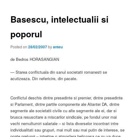
Basescu, intelectualii si
poporul
Posted on
28/02/2007
by
anteu
de Bedros HORASANGIAN
— Starea conflictuala din sanul societatii romanesti se
acutizeaza. Din nefericire, din pacate.
Conflictul deschis dintre presedinte si premier, dintre presedinte
si Parlament, dintre partile componente ale Aliantei DA, dintre
segmente ale societatii civile cu alte segmente ale ei, dar si
brusca resuscitare a miscarilor sindicale, pe fondul unor mai
vechi nemultumiri salariale – si lista diverselor incontrari intre
individualitati sau grupuri, mai mult sau mai putin de interese, se
poate prelungi – intretine o atmosfera belicoasa ce nu va duce