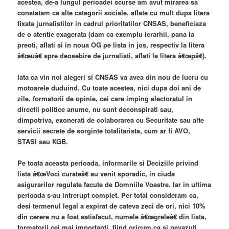
acestea, de-a lungul perioadei scurse am avut mirarea sa
constatam ca alte categorii sociale, aflate cu mult dupa litera
fixata jurnalistilor in cadrul prioritatilor CNSAS, beneficiaza
de o atentie exagerata (dam ca exemplu ierarhii, pana la
preoti, aflati si in noua OG pe lista in jos, respectiv la litera
â€œuâ€ spre deosebire de jurnalisti, aflati la litera â€œpâ€).
Iata ca vin noi alegeri si CNSAS va avea din nou de lucru cu
motoarele duduind. Cu toate acestea, nici dupa doi ani de
zile, formatorii de opinie, cei care imping electoratul in
directii politice anume, nu sunt deconspirati sau,
dimpotriva, exonerati de colaborarea cu Securitate sau alte
servicii secrete de sorginte totalitarista, cum ar fi AVO,
STASI sau KGB.
Pe toata aceasta perioada, informarile si Deciziile privind
lista â€œVoci curateâ€ au venit sporadic, in ciuda
asigurarilor regulate facute de Domniile Voastre. Iar in ultima
perioada s-au intrerupt complet. Per total consideram ca,
desi termenul legal a expirat de cateva zeci de ori, nici 10%
din cerere nu a fost satisfacut, numele â€œgreleâ€ din lista,
formatorii cei mai importanti, fiind oricum ca si nevazuti.