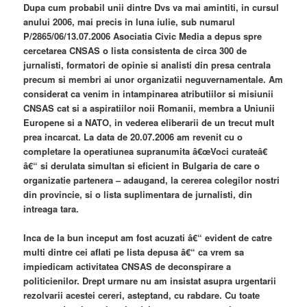
Dupa cum probabil unii dintre Dvs va mai amintiti, in cursul
anului 2006, mai precis in luna iulie, sub numarul
P/2865/06/13.07.2006 Asociatia Civic Media a depus spre
cercetarea CNSAS o lista consistenta de circa 300 de
jurnalisti, formatori de opinie si analisti din presa centrala
precum si membri ai unor organizatii neguvernamentale. Am
considerat ca venim in intampinarea atributiilor si misiunii
CNSAS cat si a aspiratiilor noii Romanii, membra a Uniunii
Europene si a NATO, in vederea eliberarii de un trecut mult
prea incarcat. La data de 20.07.2006 am revenit cu o
completare la operatiunea supranumita â€œVoci curateâ€
â€“ si derulata simultan si eficient in Bulgaria de care o
organizatie partenera – adaugand, la cererea colegilor nostri
din provincie, si o lista suplimentara de jurnalisti, din
intreaga tara.
Inca de la bun inceput am fost acuzati â€“ evident de catre
multi dintre cei aflati pe lista depusa â€“ ca vrem sa
impiedicam activitatea CNSAS de deconspirare a
politicienilor. Drept urmare nu am insistat asupra urgentarii
rezolvarii acestei cereri, asteptand, cu rabdare. Cu toate