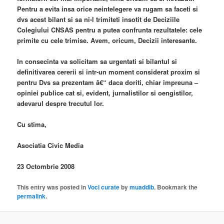
Pentru a evita insa orice neintelegere va rugam sa faceti si
dvs acest bilant si sa ni-l trimiteti insotit de Deciziile
Colegiului CNSAS pentru a putea confrunta rezultatele: cele
primite cu cele trimise. Avem, oricum, Decizii interesante.
In consecinta va solicitam sa urgentati si bilantul si
definitivarea cererii si intr-un moment considerat proxim si
pentru Dvs sa prezentam â€“ daca doriti, chiar impreuna –
opiniei publice cat si, evident, jurnalistilor si oengistilor,
adevarul despre trecutul lor.
Cu stima,
Asociatia Civic Media
23 Octombrie 2008
This entry was posted in
Voci curate
by
muaddib
. Bookmark the
permalink
.