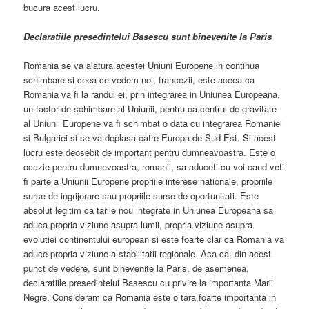
bucura acest lucru.
Declaratiile presedintelui Basescu sunt binevenite la Paris
Romania se va alatura acestei Uniuni Europene in continua
schimbare si ceea ce vedem noi, francezii, este aceea ca
Romania va fi la randul ei, prin integrarea in Uniunea Europeana,
un factor de schimbare al Uniunii, pentru ca centrul de gravitate
al Uniunii Europene va fi schimbat o data cu integrarea Romaniei
si Bulgariei si se va deplasa catre Europa de Sud-Est. Si acest
lucru este deosebit de important pentru dumneavoastra. Este o
ocazie pentru dumnevoastra, romanii, sa aduceti cu voi cand veti
fi parte a Uniunii Europene propriile interese nationale, propriile
surse de ingrijorare sau propriile surse de oportunitati. Este
absolut legitim ca tarile nou integrate in Uniunea Europeana sa
aduca propria viziune asupra lumii, propria viziune asupra
evolutiei continentului european si este foarte clar ca Romania va
aduce propria viziune a stabilitatii regionale. Asa ca, din acest
punct de vedere, sunt binevenite la Paris, de asemenea,
declaratiile presedintelui Basescu cu privire la importanta Marii
Negre. Consideram ca Romania este o tara foarte importanta in