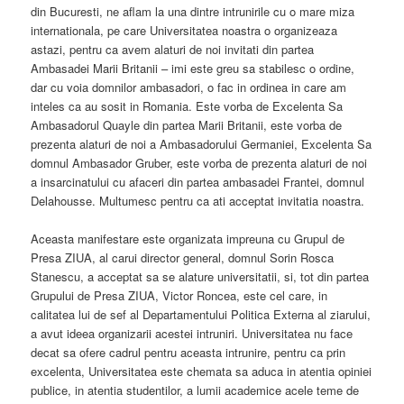
din Bucuresti, ne aflam la una dintre intrunirile cu o mare miza
internationala, pe care Universitatea noastra o organizeaza
astazi, pentru ca avem alaturi de noi invitati din partea
Ambasadei Marii Britanii – imi este greu sa stabilesc o ordine,
dar cu voia domnilor ambasadori, o fac in ordinea in care am
inteles ca au sosit in Romania. Este vorba de Excelenta Sa
Ambasadorul Quayle din partea Marii Britanii, este vorba de
prezenta alaturi de noi a Ambasadorului Germaniei, Excelenta Sa
domnul Ambasador Gruber, este vorba de prezenta alaturi de noi
a insarcinatului cu afaceri din partea ambasadei Frantei, domnul
Delahousse. Multumesc pentru ca ati acceptat invitatia noastra.
Aceasta manifestare este organizata impreuna cu Grupul de
Presa ZIUA, al carui director general, domnul Sorin Rosca
Stanescu, a acceptat sa se alature universitatii, si, tot din partea
Grupului de Presa ZIUA, Victor Roncea, este cel care, in
calitatea lui de sef al Departamentului Politica Externa al ziarului,
a avut ideea organizarii acestei intruniri. Universitatea nu face
decat sa ofere cadrul pentru aceasta intrunire, pentru ca prin
excelenta, Universitatea este chemata sa aduca in atentia opiniei
publice, in atentia studentilor, a lumii academice acele teme de