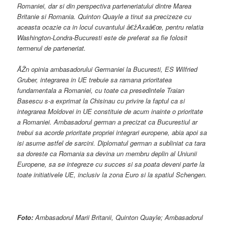
Romaniei, dar si din perspectiva parteneriatului dintre Marea
Britanie si Romania. Quinton Quayle a tinut sa precizeze cu
aceasta ocazie ca in locul cuvantului â€žAxaâ€œ, pentru relatia
Washington-Londra-Bucuresti este de preferat sa fie folosit
termenul de parteneriat.
ÃŽn opinia ambasadorului Germaniei la Bucuresti, ES Wilfried
Gruber, integrarea in UE trebuie sa ramana prioritatea
fundamentala a Romaniei, cu toate ca presedintele Traian
Basescu s-a exprimat la Chisinau cu privire la faptul ca si
integrarea Moldovei in UE constituie de acum inainte o prioritate
a Romaniei. Ambasadorul german a precizat ca Bucurestiul ar
trebui sa acorde prioritate propriei integrari europene, abia apoi sa
isi asume astfel de sarcini. Diplomatul german a subliniat ca tara
sa doreste ca Romania sa devina un membru deplin al Uniunii
Europene, sa se integreze cu succes si sa poata deveni parte la
toate initiativele UE, inclusiv la zona Euro si la spatiul Schengen.
Foto:
Ambasadorul Marii Britanii, Quinton Quayle; Ambasadorul