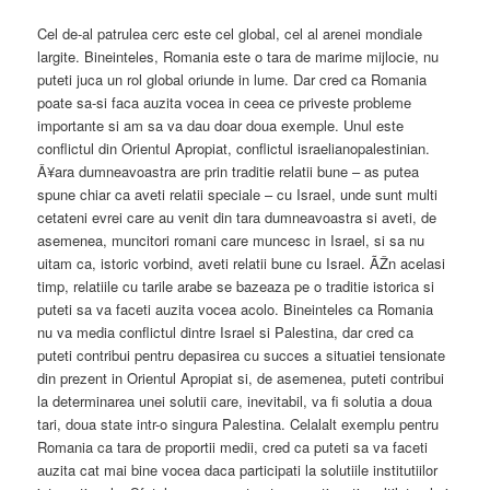
Cel de-al patrulea cerc este cel global, cel al arenei mondiale
largite. Bineinteles, Romania este o tara de marime mijlocie, nu
puteti juca un rol global oriunde in lume. Dar cred ca Romania
poate sa-si faca auzita vocea in ceea ce priveste probleme
importante si am sa va dau doar doua exemple. Unul este
conflictul din Orientul Apropiat, conflictul israelianopalestinian.
Â¥ara dumneavoastra are prin traditie relatii bune – as putea
spune chiar ca aveti relatii speciale – cu Israel, unde sunt multi
cetateni evrei care au venit din tara dumneavoastra si aveti, de
asemenea, muncitori romani care muncesc in Israel, si sa nu
uitam ca, istoric vorbind, aveti relatii bune cu Israel. ÃŽn acelasi
timp, relatiile cu tarile arabe se bazeaza pe o traditie istorica si
puteti sa va faceti auzita vocea acolo. Bineinteles ca Romania
nu va media conflictul dintre Israel si Palestina, dar cred ca
puteti contribui pentru depasirea cu succes a situatiei tensionate
din prezent in Orientul Apropiat si, de asemenea, puteti contribui
la determinarea unei solutii care, inevitabil, va fi solutia a doua
tari, doua state intr-o singura Palestina. Celalalt exemplu pentru
Romania ca tara de proportii medii, cred ca puteti sa va faceti
auzita cat mai bine vocea daca participati la solutiile institutiilor