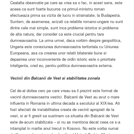
Cealalta observatie pe care as vrea sa o fac, in acest sens, este
aceea ca sunt foarte bucuros ca primul-ministru roman
efectueaza prima sa vizita de lucru in strainatate, la Budapesta.
Suntem, de asemenea, avizati ca relatiile romano-ungare nu sunt
dintre cele mai simple, sunt inca probleme istorice si probleme
de alta natura, dar consider ca este crucial pentru tara
dumneavoastra. La urma urmei, daca vorbim despre geopolitica,
Ungaria este conexiunea dumneavoastra teritoriala cu Uniunea
Europeana, asa ca crearea unor relatii bilaterale bune si
depasirea unor inconveniente de ordin istoric este o prioritate
inteligenta, cred eu, pentru politica dumneavoastra externa.
Vecinii din Balcanii de Vest si stabilitatea zonala
Cel de-al doilea cerc pe care vreau sa il prezint este format de
vecinii dumneavoastra vestici. Balcanii de Vest au avut o mare
influenta in Romania in ultima decada a secolului al XIX-lea. Ati
fost afectati de instabilitatea creata de vecinii apropiati de la
vest, si ar fi gresit sa sustinem ca situatia din Balcanii de Vest
este de-acum stabilizata – si nu as mentiona decat ceea ce s-a
intamplat in martie anul trecut in Kosovo. Nu este vorba numai