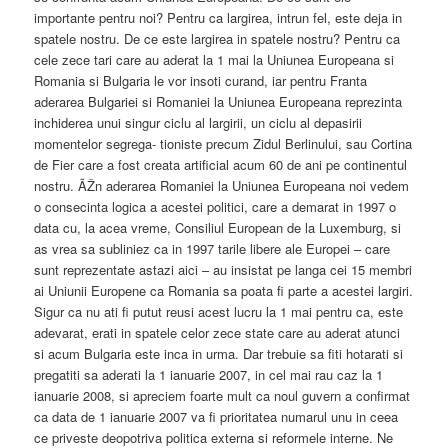
importante pentru noi? Pentru ca largirea, intrun fel, este deja in
spatele nostru. De ce este largirea in spatele nostru? Pentru ca
cele zece tari care au aderat la 1 mai la Uniunea Europeana si
Romania si Bulgaria le vor insoti curand, iar pentru Franta
aderarea Bulgariei si Romaniei la Uniunea Europeana reprezinta
inchiderea unui singur ciclu al largirii, un ciclu al depasirii
momentelor segrega- tioniste precum Zidul Berlinului, sau Cortina
de Fier care a fost creata artificial acum 60 de ani pe continentul
nostru. ÃŽn aderarea Romaniei la Uniunea Europeana noi vedem
o consecinta logica a acestei politici, care a demarat in 1997 o
data cu, la acea vreme, Consiliul European de la Luxemburg, si
as vrea sa subliniez ca in 1997 tarile libere ale Europei – care
sunt reprezentate astazi aici – au insistat pe langa cei 15 membri
ai Uniunii Europene ca Romania sa poata fi parte a acestei largiri.
Sigur ca nu ati fi putut reusi acest lucru la 1 mai pentru ca, este
adevarat, erati in spatele celor zece state care au aderat atunci
si acum Bulgaria este inca in urma. Dar trebuie sa fiti hotarati si
pregatiti sa aderati la 1 ianuarie 2007, in cel mai rau caz la 1
ianuarie 2008, si apreciem foarte mult ca noul guvern a confirmat
ca data de 1 ianuarie 2007 va fi prioritatea numarul unu in ceea
ce priveste deopotriva politica externa si reformele interne. Ne