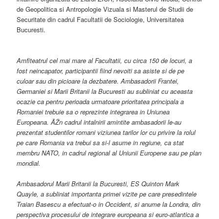
de Geopolitica si Antropologie Vizuala si Masterul de Studii de
Securitate din cadrul Facultatii de Sociologie, Universitatea
Bucuresti.
Amfiteatrul cel mai mare al Facultatii, cu circa 150 de locuri, a
fost neincapator, participantii fiind nevoiti sa asiste si de pe
culoar sau din picioare la dezbatere. Ambasadorii Frantei,
Germaniei si Marii Britanii la Bucuresti au subliniat cu aceasta
ocazie ca pentru perioada urmatoare prioritatea principala a
Romaniei trebuie sa o reprezinte integrarea in Uniunea
Europeana. ÃŽn cadrul intalnirii amintite ambasadorii le-au
prezentat studentilor romani viziunea tarilor lor cu privire la rolul
pe care Romania va trebui sa si-l asume in regiune, ca stat
membru NATO, in cadrul regional al Uniunii Europene sau pe plan
mondial.
Ambasadorul Marii Britanii la Bucuresti, ES Quinton Mark
Quayle, a subliniat importanta primei vizite pe care presedintele
Traian Basescu a efectuat-o in Occident, si anume la Londra, din
perspectiva procesului de integrare europeana si euro-atlantica a