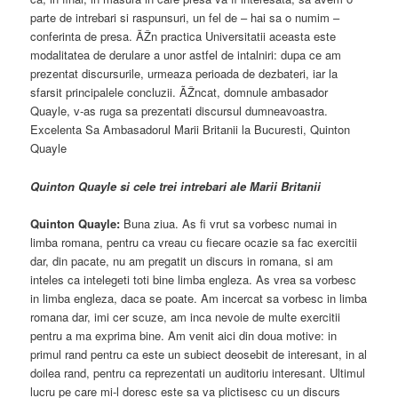
parte de intrebari si raspunsuri, un fel de – hai sa o numim –
conferinta de presa. ÃŽn practica Universitatii aceasta este
modalitatea de derulare a unor astfel de intalniri: dupa ce am
prezentat discursurile, urmeaza perioada de dezbateri, iar la
sfarsit principalele concluzii. ÃŽncat, domnule ambasador
Quayle, v-as ruga sa prezentati discursul dumneavoastra.
Excelenta Sa Ambasadorul Marii Britanii la Bucuresti, Quinton
Quayle
Quinton Quayle si cele trei intrebari ale Marii Britanii
Quinton Quayle:
Buna ziua. As fi vrut sa vorbesc numai in
limba romana, pentru ca vreau cu fiecare ocazie sa fac exercitii
dar, din pacate, nu am pregatit un discurs in romana, si am
inteles ca intelegeti toti bine limba engleza. As vrea sa vorbesc
in limba engleza, daca se poate. Am incercat sa vorbesc in limba
romana dar, imi cer scuze, am inca nevoie de multe exercitii
pentru a ma exprima bine. Am venit aici din doua motive: in
primul rand pentru ca este un subiect deosebit de interesant, in al
doilea rand, pentru ca reprezentati un auditoriu interesant. Ultimul
lucru pe care mi-l doresc este sa va plictisesc cu un discurs