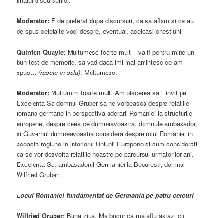
finalul discursurilor.
Moderator:
E de preferat dupa discursuri, ca sa aflam si ce au
de spus celelalte voci despre, eventual, aceleasi chestiuni.
Quinton Quayle:
Multumesc foarte mult – va fi pentru mine un
bun test de memorie, sa vad daca imi mai amintesc ce am
spus…
(rasete in sala)
. Multumesc.
Moderator:
Multumim foarte mult. Am placerea sa il invit pe
Excelenta Sa domnul Gruber sa ne vorbeasca despre relatiile
romano-germane in perspectiva aderarii Romaniei la structurile
europene, despre ceea ce dumneavoastra, domnule ambasador,
si Guvernul dumneavoastra considera despre rolul Romaniei in
aceasta regiune in interiorul Uniunii Europene si cum considerati
ca se vor dezvolta relatiile noastre pe parcursul urmatorilor ani.
Excelenta Sa, ambasadorul Germaniei la Bucuresti, domnul
Wilfried Gruber:
Locul Romaniei fundamentat de Germania pe patru cercuri
Wilfried Gruber:
Buna ziua. Ma bucur ca ma aflu astazi cu