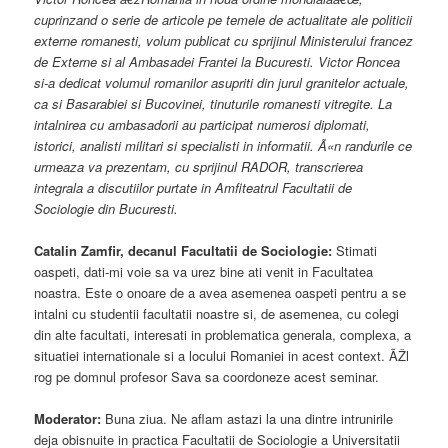
cuprinzand o serie de articole pe temele de actualitate ale politicii
externe romanesti, volum publicat cu sprijinul Ministerului francez
de Externe si al Ambasadei Frantei la Bucuresti. Victor Roncea
si-a dedicat volumul romanilor asupriti din jurul granitelor actuale,
ca si Basarabiei si Bucovinei, tinuturile romanesti vitregite. La
intalnirea cu ambasadorii au participat numerosi diplomati,
istorici, analisti militari si specialisti in informatii. Ã«n randurile ce
urmeaza va prezentam, cu sprijinul RADOR, transcrierea
integrala a discutiilor purtate in Amfiteatrul Facultatii de
Sociologie din Bucuresti.
Catalin Zamfir, decanul Facultatii de Sociologie:
Stimati
oaspeti, dati-mi voie sa va urez bine ati venit in Facultatea
noastra. Este o onoare de a avea asemenea oaspeti pentru a se
intalni cu studentii facultatii noastre si, de asemenea, cu colegi
din alte facultati, interesati in problematica generala, complexa, a
situatiei internationale si a locului Romaniei in acest context. ÃŽl
rog pe domnul profesor Sava sa coordoneze acest seminar.
Moderator:
Buna ziua. Ne aflam astazi la una dintre intrunirile
deja obisnuite in practica Facultatii de Sociologie a Universitatii