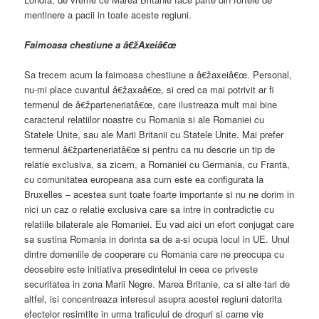
mentinere a pacii in toate aceste regiuni.
Faimoasa chestiune a â€žAxeiâ€œ
Sa trecem acum la faimoasa chestiune a â€žaxeiâ€œ. Personal,
nu-mi place cuvantul â€žaxaâ€œ, si cred ca mai potrivit ar fi
termenul de â€žparteneriatâ€œ, care ilustreaza mult mai bine
caracterul relatiilor noastre cu Romania si ale Romaniei cu
Statele Unite, sau ale Marii Britanii cu Statele Unite. Mai prefer
termenul â€žparteneriatâ€œ si pentru ca nu descrie un tip de
relatie exclusiva, sa zicem, a Romaniei cu Germania, cu Franta,
cu comunitatea europeana asa cum este ea configurata la
Bruxelles – acestea sunt toate foarte importante si nu ne dorim in
nici un caz o relatie exclusiva care sa intre in contradictie cu
relatiile bilaterale ale Romaniei. Eu vad aici un efort conjugat care
sa sustina Romania in dorinta sa de a-si ocupa locul in UE. Unul
dintre domeniile de cooperare cu Romania care ne preocupa cu
deosebire este initiativa presedintelui in ceea ce priveste
securitatea in zona Marii Negre. Marea Britanie, ca si alte tari de
altfel, isi concentreaza interesul asupra acestei regiuni datorita
efectelor resimtite in urma traficului de droguri si carne vie