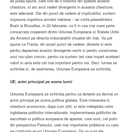
as putea spune, care tine de o filosofie din spatele acestei
chestiuni, si am avut vederi divergente in aceasta chestiune,
este adevarat. Dar din punct de vedere al implicatiilor, suntem
impreuna impotriva armelor irakiene – iar vizita presedintelui
Bush la Bruxelles, in 22 februarie, va fi in cea mai mare parte
consacrata cooperarii dintre Uniunea Europeana si Statele Unite
ale Americii pe directia imbunatatirii situatiei din Irak. Va pot
spune ca Franta, din acest punct de vedere, doreste si este
pentru depasirea acestor divergente vechi si pentru construirea
unui nou plan comun, pentru ca suntem tari care impart aceleasi
valori si asta este cel mai important pentru noi. Deci, lumea se
schimba si, de asemenea, Uniunea Europeana se schimba.
UE, actor principal pe scena lumii
Uniunea Europeana se schimba pentru ca doreste sa devina un
actor principal pe scena politica globala. Este interesata in
chestiuni economice, dupa cum stiti, si este indreptata catre
inglobarea politicilor internationale, implementarea politicilor de
securitate si politica europeana de aparare, care sunt, cel putin
din perspectiva Parisului, cele mai importante probleme cu care
se confrunta acum Uniunea Europeana. De ce sunt ele