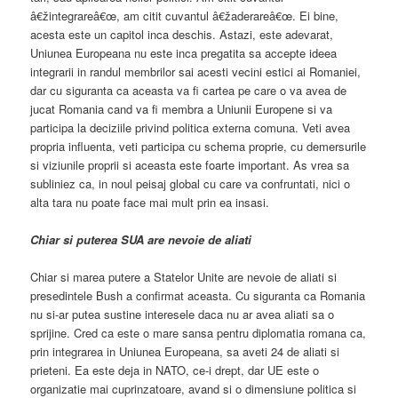
â€žintegrareâ€œ, am citit cuvantul â€žaderareâ€œ. Ei bine,
acesta este un capitol inca deschis. Astazi, este adevarat,
Uniunea Europeana nu este inca pregatita sa accepte ideea
integrarii in randul membrilor sai acesti vecini estici ai Romaniei,
dar cu siguranta ca aceasta va fi cartea pe care o va avea de
jucat Romania cand va fi membra a Uniunii Europene si va
participa la deciziile privind politica externa comuna. Veti avea
propria influenta, veti participa cu schema proprie, cu demersurile
si viziunile proprii si aceasta este foarte important. As vrea sa
subliniez ca, in noul peisaj global cu care va confruntati, nici o
alta tara nu poate face mai mult prin ea insasi.
Chiar si puterea SUA are nevoie de aliati
Chiar si marea putere a Statelor Unite are nevoie de aliati si
presedintele Bush a confirmat aceasta. Cu siguranta ca Romania
nu si-ar putea sustine interesele daca nu ar avea aliati sa o
sprijine. Cred ca este o mare sansa pentru diplomatia romana ca,
prin integrarea in Uniunea Europeana, sa aveti 24 de aliati si
prieteni. Ea este deja in NATO, ce-i drept, dar UE este o
organizatie mai cuprinzatoare, avand si o dimensiune politica si