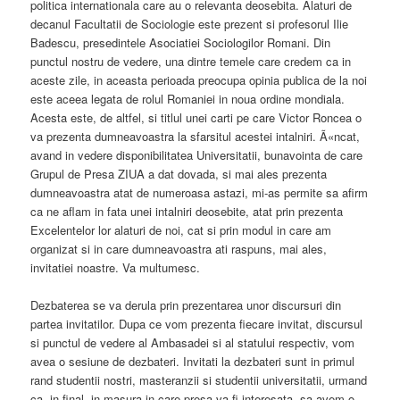
politica internationala care au o relevanta deosebita. Alaturi de
decanul Facultatii de Sociologie este prezent si profesorul Ilie
Badescu, presedintele Asociatiei Sociologilor Romani. Din
punctul nostru de vedere, una dintre temele care credem ca in
aceste zile, in aceasta perioada preocupa opinia publica de la noi
este aceea legata de rolul Romaniei in noua ordine mondiala.
Acesta este, de altfel, si titlul unei carti pe care Victor Roncea o
va prezenta dumneavoastra la sfarsitul acestei intalniri. Ã«ncat,
avand in vedere disponibilitatea Universitatii, bunavointa de care
Grupul de Presa ZIUA a dat dovada, si mai ales prezenta
dumneavoastra atat de numeroasa astazi, mi-as permite sa afirm
ca ne aflam in fata unei intalniri deosebite, atat prin prezenta
Excelentelor lor alaturi de noi, cat si prin modul in care am
organizat si in care dumneavoastra ati raspuns, mai ales,
invitatiei noastre. Va multumesc.
Dezbaterea se va derula prin prezentarea unor discursuri din
partea invitatilor. Dupa ce vom prezenta fiecare invitat, discursul
si punctul de vedere al Ambasadei si al statului respectiv, vom
avea o sesiune de dezbateri. Invitati la dezbateri sunt in primul
rand studentii nostri, masteranzii si studentii universitatii, urmand
ca, in final, in masura in care presa va fi interesata, sa avem o