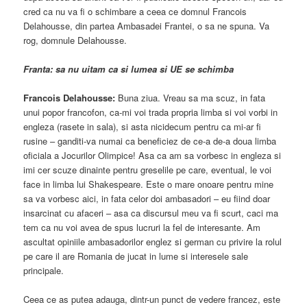
cred ca nu va fi o schimbare a ceea ce domnul Francois
Delahousse, din partea Ambasadei Frantei, o sa ne spuna. Va
rog, domnule Delahousse.
Franta: sa nu uitam ca si lumea si UE se schimba
Francois Delahousse:
Buna ziua. Vreau sa ma scuz, in fata
unui popor francofon, ca-mi voi trada propria limba si voi vorbi in
engleza (rasete in sala), si asta nicidecum pentru ca mi-ar fi
rusine – ganditi-va numai ca beneficiez de ce-a de-a doua limba
oficiala a Jocurilor Olimpice! Asa ca am sa vorbesc in engleza si
imi cer scuze dinainte pentru greselile pe care, eventual, le voi
face in limba lui Shakespeare. Este o mare onoare pentru mine
sa va vorbesc aici, in fata celor doi ambasadori – eu fiind doar
insarcinat cu afaceri – asa ca discursul meu va fi scurt, caci ma
tem ca nu voi avea de spus lucruri la fel de interesante. Am
ascultat opiniile ambasadorilor englez si german cu privire la rolul
pe care il are Romania de jucat in lume si interesele sale
principale.
Ceea ce as putea adauga, dintr-un punct de vedere francez, este