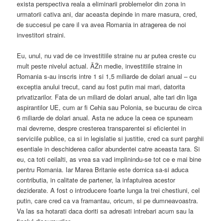
exista perspectiva reala a eliminarii problemelor din zona in
urmatorii cativa ani, dar aceasta depinde in mare masura, cred,
de succesul pe care il va avea Romania in atragerea de noi
investitori straini.
Eu, unul, nu vad de ce investitiile straine nu ar putea creste cu
mult peste nivelul actual. ÃŽn medie, investitiile straine in
Romania s-au inscris intre 1 si 1,5 miliarde de dolari anual – cu
exceptia anului trecut, cand au fost putin mai mari, datorita
privatizarilor. Fata de un miliard de dolari anual, alte tari din liga
aspirantilor UE, cum ar fi Cehia sau Polonia, se bucurau de circa
6 miliarde de dolari anual. Asta ne aduce la ceea ce spuneam
mai devreme, despre cresterea transparentei si eficientei in
serviciile publice, ca si in legislatie si justitie, cred ca sunt parghii
esentiale in deschiderea cailor abundentei catre aceasta tara. Si
eu, ca toti ceilalti, as vrea sa vad implinindu-se tot ce e mai bine
pentru Romania. Iar Marea Britanie este dornica sa-si aduca
contributia, in calitate de partener, la infaptuirea acestor
deziderate. A fost o introducere foarte lunga la trei chestiuni, cel
putin, care cred ca va framantau, oricum, si pe dumneavoastra.
Va las sa hotarati daca doriti sa adresati intrebari acum sau la