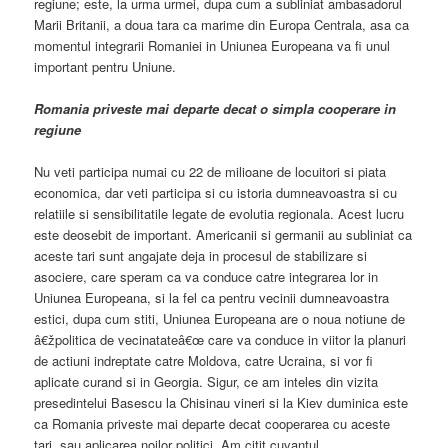
regiune; este, la urma urmei, dupa cum a subliniat ambasadorul
Marii Britanii, a doua tara ca marime din Europa Centrala, asa ca
momentul integrarii Romaniei in Uniunea Europeana va fi unul
important pentru Uniune.
Romania priveste mai departe decat o simpla cooperare in
regiune
Nu veti participa numai cu 22 de milioane de locuitori si piata
economica, dar veti participa si cu istoria dumneavoastra si cu
relatiile si sensibilitatile legate de evolutia regionala. Acest lucru
este deosebit de important. Americanii si germanii au subliniat ca
aceste tari sunt angajate deja in procesul de stabilizare si
asociere, care speram ca va conduce catre integrarea lor in
Uniunea Europeana, si la fel ca pentru vecinii dumneavoastra
estici, dupa cum stiti, Uniunea Europeana are o noua notiune de
â€žpolitica de vecinatateâ€œ care va conduce in viitor la planuri
de actiuni indreptate catre Moldova, catre Ucraina, si vor fi
aplicate curand si in Georgia. Sigur, ce am inteles din vizita
presedintelui Basescu la Chisinau vineri si la Kiev duminica este
ca Romania priveste mai departe decat cooperarea cu aceste
tari, sau aplicarea noilor politici. Am citit cuvantul