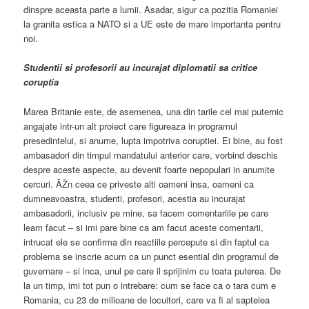
dinspre aceasta parte a lumii. Asadar, sigur ca pozitia Romaniei
la granita estica a NATO si a UE este de mare importanta pentru
noi.
Studentii si profesorii au incurajat diplomatii sa critice
coruptia
Marea Britanie este, de asemenea, una din tarile cel mai puternic
angajate intr-un alt proiect care figureaza in programul
presedintelui, si anume, lupta impotriva coruptiei. Ei bine, au fost
ambasadori din timpul mandatului anterior care, vorbind deschis
despre aceste aspecte, au devenit foarte nepopulari in anumite
cercuri. ÃŽn ceea ce priveste alti oameni insa, oameni ca
dumneavoastra, studenti, profesori, acestia au incurajat
ambasadorii, inclusiv pe mine, sa facem comentariile pe care
leam facut – si imi pare bine ca am facut aceste comentarii,
intrucat ele se confirma din reactiile percepute si din faptul ca
problema se inscrie acum ca un punct esential din programul de
guvernare – si inca, unul pe care il sprijinim cu toata puterea. De
la un timp, imi tot pun o intrebare: cum se face ca o tara cum e
Romania, cu 23 de milioane de locuitori, care va fi al saptelea