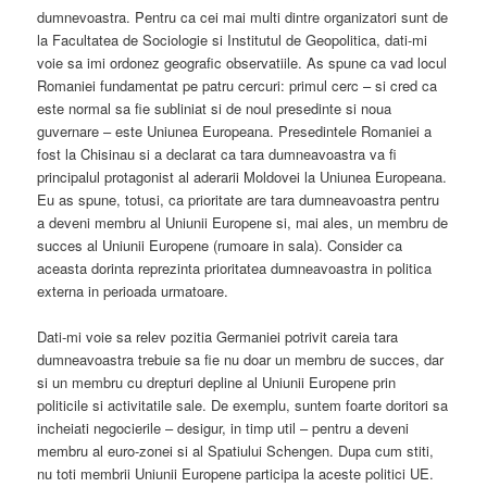
dumnevoastra. Pentru ca cei mai multi dintre organizatori sunt de
la Facultatea de Sociologie si Institutul de Geopolitica, dati-mi
voie sa imi ordonez geografic observatiile. As spune ca vad locul
Romaniei fundamentat pe patru cercuri: primul cerc – si cred ca
este normal sa fie subliniat si de noul presedinte si noua
guvernare – este Uniunea Europeana. Presedintele Romaniei a
fost la Chisinau si a declarat ca tara dumneavoastra va fi
principalul protagonist al aderarii Moldovei la Uniunea Europeana.
Eu as spune, totusi, ca prioritate are tara dumneavoastra pentru
a deveni membru al Uniunii Europene si, mai ales, un membru de
succes al Uniunii Europene (rumoare in sala). Consider ca
aceasta dorinta reprezinta prioritatea dumneavoastra in politica
externa in perioada urmatoare.
Dati-mi voie sa relev pozitia Germaniei potrivit careia tara
dumneavoastra trebuie sa fie nu doar un membru de succes, dar
si un membru cu drepturi depline al Uniunii Europene prin
politicile si activitatile sale. De exemplu, suntem foarte doritori sa
incheiati negocierile – desigur, in timp util – pentru a deveni
membru al euro-zonei si al Spatiului Schengen. Dupa cum stiti,
nu toti membrii Uniunii Europene participa la aceste politici UE.