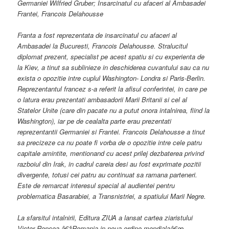
Germaniei Wilfried Gruber; Insarcinatul cu afaceri al Ambasadei
Frantei, Francois Delahousse
Franta a fost reprezentata de insarcinatul cu afaceri al
Ambasadei la Bucuresti, Francois Delahousse. Stralucitul
diplomat prezent, specialist pe acest spatiu si cu experienta de
la Kiev, a tinut sa sublinieze in deschiderea cuvantului sau ca nu
exista o opozitie intre cuplul Washington- Londra si Paris-Berlin.
Reprezentantul francez s-a referit la afisul conferintei, in care pe
o latura erau prezentati ambasadorii Marii Britanii si cel al
Statelor Unite (care din pacate nu a putut onora intalnirea, fiind la
Washington), iar pe de cealalta parte erau prezentati
reprezentantii Germaniei si Frantei. Francois Delahousse a tinut
sa precizeze ca nu poate fi vorba de o opozitie intre cele patru
capitale amintite, mentionand cu acest prilej dezbaterea privind
razboiul din Irak, in cadrul careia desi au fost exprimate pozitii
divergente, totusi cei patru au continuat sa ramana parteneri.
Este de remarcat interesul special al audientei pentru
problematica Basarabiei, a Transnistriei, a spatiului Marii Negre.
La sfarsitul intalnirii, Editura ZIUA a lansat cartea ziaristului
Victor Roncea â€žRomania in noua ordine mondialaâ€œ,