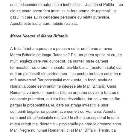
unei independente autentice a institutiilor – Justitia si Politia -, ca
ele sa poata opera fara imixtiuni si fara teama de represalii in
cazul in care au in cercetare persoane cu relatii puternice.
Acesta este lucrul care trebuie realizat.
Marea Neagra si Marea Britanie
A treia intrebare pe care o puneam este: ce interes ar avea
Marea Britanie pe langa Romania? Pai, as putea spune si eu, ca
multi englezi care vau cunoscut, ca sunteti niste oameni
fermecatori, cu o tara minunata, bla-bla-bla… (rasete in sala) dar
ar fi un pic ipocrit din partea mea – nu pentru ca toate acestea n-
ar fi adevarate! Dar principalul motiv este, in fond, acela ca
Romania poate servi anumite interese ale Marii Britanii. Cand
Romania va deveni membru UE, ea ar putea deveni o tara cu o
economie puternica, o piata bine dezvoltata, iar noi vrem sa fim
partasi la prosperitatea ei, care sa atraga investitiile unor
companii bogate, sa putem face comert cu Romania. Acesta
este unul din principalele motive. Un altul este aspectul la care
m-am referit mai devreme – problemele pe care le creeaza zona
Marii Negre nu numai Romaniei, ci si Marii Britanii. Pentru ca