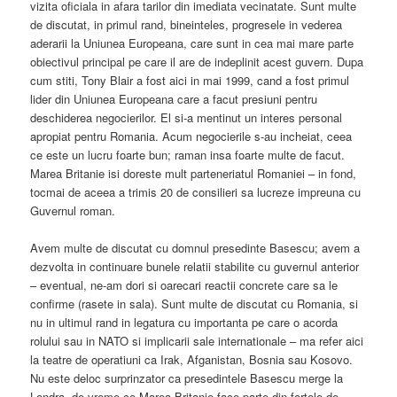
vizita oficiala in afara tarilor din imediata vecinatate. Sunt multe
de discutat, in primul rand, bineinteles, progresele in vederea
aderarii la Uniunea Europeana, care sunt in cea mai mare parte
obiectivul principal pe care il are de indeplinit acest guvern. Dupa
cum stiti, Tony Blair a fost aici in mai 1999, cand a fost primul
lider din Uniunea Europeana care a facut presiuni pentru
deschiderea negocierilor. El si-a mentinut un interes personal
apropiat pentru Romania. Acum negocierile s-au incheiat, ceea
ce este un lucru foarte bun; raman insa foarte multe de facut.
Marea Britanie isi doreste mult parteneriatul Romaniei – in fond,
tocmai de aceea a trimis 20 de consilieri sa lucreze impreuna cu
Guvernul roman.
Avem multe de discutat cu domnul presedinte Basescu; avem a
dezvolta in continuare bunele relatii stabilite cu guvernul anterior
– eventual, ne-am dori si oarecari reactii concrete care sa le
confirme (rasete in sala). Sunt multe de discutat cu Romania, si
nu in ultimul rand in legatura cu importanta pe care o acorda
rolului sau in NATO si implicarii sale internationale – ma refer aici
la teatre de operatiuni ca Irak, Afganistan, Bosnia sau Kosovo.
Nu este deloc surprinzator ca presedintele Basescu merge la
Londra, de vreme ce Marea Britanie face parte din fortele de