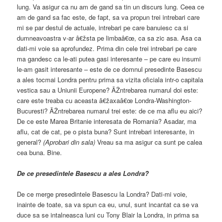
lung. Va asigur ca nu am de gand sa tin un discurs lung. Ceea ce
am de gand sa fac este, de fapt, sa va propun trei intrebari care
mi se par destul de actuale, intrebari pe care banuiesc ca si
dumneavoastra v-ar â€žsta pe limbaâ€œ, ca sa zic asa. Asa ca
dati-mi voie sa aprofundez. Prima din cele trei intrebari pe care
ma gandesc ca le-ati putea gasi interesante – pe care eu insumi
le-am gasit interesante – este de ce domnul presedinte Basescu
a ales tocmai Londra pentru prima sa vizita oficiala intr-o capitala
vestica sau a Uniunii Europene? ÃŽntrebarea numarul doi este:
care este treaba cu aceasta â€žaxaâ€œ Londra-Washington-
Bucuresti? ÃŽntrebarea numarul trei este: de ce ma aflu eu aici?
De ce este Marea Britanie interesata de Romania? Asadar, ma
aflu, cat de cat, pe o pista buna? Sunt intrebari interesante, in
general?
(Aprobari din sala)
Vreau sa ma asigur ca sunt pe calea
cea buna. Bine.
De ce presedintele Basescu a ales Londra?
De ce merge presedintele Basescu la Londra? Dati-mi voie,
inainte de toate, sa va spun ca eu, unul, sunt incantat ca se va
duce sa se intalneasca luni cu Tony Blair la Londra, in prima sa