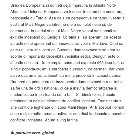
Uniunea Europeana si sunteti deja impreuna in Alianta Nord-
Atlantica. Uniunea Europeana va incepe, in octombrie acest an,
negocierile cu Turcia. Asa ca sunt perspective ca tarmul vestic si
sudic al Marii Negre sa intre intr-o era complet noua si, de
asemenea, in nordul si estul Marii Negre vantul schimbarii se
extinde incepand cu Georgia, Ucraina si, sa speram, ca acesta
va extinde si apropiatul dumneavoastra vecin, Moldova. Cred ca
este un lucru inteligent ca Guvernul dumneavoastra sa vrea sa
acorde o importanta deosebita vecinilor estici. Desigur, este o
situatie delicata. De exemplu, cand aud expresia â€ždoua tari, un
singur poporâ€œ, imi suna foarte cunoscut, ca german, dar vreau
sa va dau un sfat: actionati cu multa prudenta in aceasta zona.
Dar cred ca prioritatea de baza pentru dumneavoastra n-ar trebui
sa fie una de ordin national, ci de a insufla democratizarea si
modernizarea in partea de est a tarii. Si, bineinteles, trebuie
mentionat si celalalt element de conflict inghetat, Transnistria si
alte conflicte inghetate din zona Marii Negre. Ar fi absolut normal
daca o diplomatie romana activa ar contribui la depasirea acestor
conflicte inghetate. Acum ajung la final.
Al patrulea cerc, global