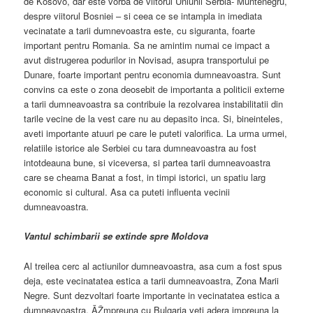
de Kosovo, dar este vorba de viitorul Uniunii Serbia- Muntenegru,
despre viitorul Bosniei – si ceea ce se intampla in imediata
vecinatate a tarii dumnevoastra este, cu siguranta, foarte
important pentru Romania. Sa ne amintim numai ce impact a
avut distrugerea podurilor in Novisad, asupra transportului pe
Dunare, foarte important pentru economia dumneavoastra. Sunt
convins ca este o zona deosebit de importanta a politicii externe
a tarii dumneavoastra sa contribuie la rezolvarea instabilitatii din
tarile vecine de la vest care nu au depasito inca. Si, bineinteles,
aveti importante atuuri pe care le puteti valorifica. La urma urmei,
relatiile istorice ale Serbiei cu tara dumneavoastra au fost
intotdeauna bune, si viceversa, si partea tarii dumneavoastra
care se cheama Banat a fost, in timpi istorici, un spatiu larg
economic si cultural. Asa ca puteti influenta vecinii
dumneavoastra.
Vantul schimbarii se extinde spre Moldova
Al treilea cerc al actiunilor dumneavoastra, asa cum a fost spus
deja, este vecinatatea estica a tarii dumneavoastra, Zona Marii
Negre. Sunt dezvoltari foarte importante in vecinatatea estica a
dumneavoastra. ÃŽmpreuna cu Bulgaria veti adera impreuna la