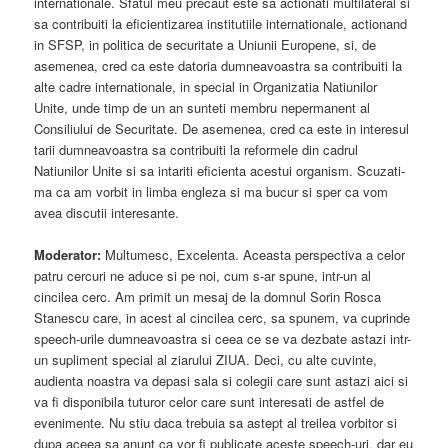
internationale. Sfatul meu precaut este sa actionati multilateral si
sa contribuiti la eficientizarea institutiile internationale, actionand
in SFSP, in politica de securitate a Uniunii Europene, si, de
asemenea, cred ca este datoria dumneavoastra sa contribuiti la
alte cadre internationale, in special in Organizatia Natiunilor
Unite, unde timp de un an sunteti membru nepermanent al
Consiliului de Securitate. De asemenea, cred ca este in interesul
tarii dumneavoastra sa contribuiti la reformele din cadrul
Natiunilor Unite si sa intariti eficienta acestui organism. Scuzati-
ma ca am vorbit in limba engleza si ma bucur si sper ca vom
avea discutii interesante.
Moderator:
Multumesc, Excelenta. Aceasta perspectiva a celor
patru cercuri ne aduce si pe noi, cum s-ar spune, intr-un al
cincilea cerc. Am primit un mesaj de la domnul Sorin Rosca
Stanescu care, in acest al cincilea cerc, sa spunem, va cuprinde
speech-urile dumneavoastra si ceea ce se va dezbate astazi intr-
un supliment special al ziarului ZIUA. Deci, cu alte cuvinte,
audienta noastra va depasi sala si colegii care sunt astazi aici si
va fi disponibila tuturor celor care sunt interesati de astfel de
evenimente. Nu stiu daca trebuia sa astept al treilea vorbitor si
dupa aceea sa anunt ca vor fi publicate aceste speech-uri, dar eu