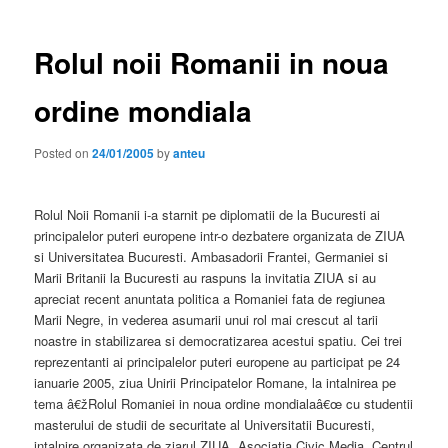
Rolul noii Romanii in noua
ordine mondiala
Posted on
24/01/2005
by
anteu
Rolul Noii Romanii i-a starnit pe diplomatii de la Bucuresti ai
principalelor puteri europene intr-o dezbatere organizata de ZIUA
si Universitatea Bucuresti. Ambasadorii Frantei, Germaniei si
Marii Britanii la Bucuresti au raspuns la invitatia ZIUA si au
apreciat recent anuntata politica a Romaniei fata de regiunea
Marii Negre, in vederea asumarii unui rol mai crescut al tarii
noastre in stabilizarea si democratizarea acestui spatiu. Cei trei
reprezentanti ai principalelor puteri europene au participat pe 24
ianuarie 2005, ziua Unirii Principatelor Romane, la intalnirea pe
tema â€žRolul Romaniei in noua ordine mondialaâ€œ cu studentii
masterului de studii de securitate al Universitatii Bucuresti,
intalnire organizata de ziarul ZIUA, Asociatia Civic Media, Centrul