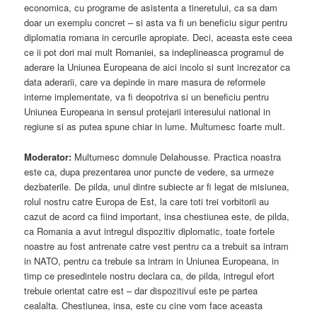
economica, cu programe de asistenta a tineretului, ca sa dam
doar un exemplu concret – si asta va fi un beneficiu sigur pentru
diplomatia romana in cercurile apropiate. Deci, aceasta este ceea
ce ii pot dori mai mult Romaniei, sa indeplineasca programul de
aderare la Uniunea Europeana de aici incolo si sunt increzator ca
data aderarii, care va depinde in mare masura de reformele
interne implementate, va fi deopotriva si un beneficiu pentru
Uniunea Europeana in sensul protejarii interesului national in
regiune si as putea spune chiar in lume. Multumesc foarte mult.
Moderator:
Multumesc domnule Delahousse. Practica noastra
este ca, dupa prezentarea unor puncte de vedere, sa urmeze
dezbaterile. De pilda, unul dintre subiecte ar fi legat de misiunea,
rolul nostru catre Europa de Est, la care toti trei vorbitorii au
cazut de acord ca fiind important, insa chestiunea este, de pilda,
ca Romania a avut intregul dispozitiv diplomatic, toate fortele
noastre au fost antrenate catre vest pentru ca a trebuit sa intram
in NATO, pentru ca trebuie sa intram in Uniunea Europeana, in
timp ce presedintele nostru declara ca, de pilda, intregul efort
trebuie orientat catre est – dar dispozitivul este pe partea
cealalta. Chestiunea, insa, este cu cine vom face aceasta