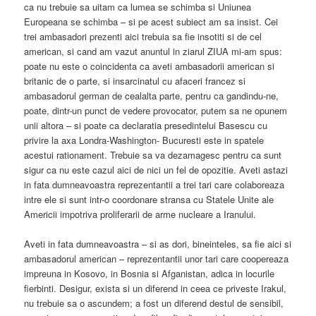
ca nu trebuie sa uitam ca lumea se schimba si Uniunea
Europeana se schimba – si pe acest subiect am sa insist. Cei
trei ambasadori prezenti aici trebuia sa fie insotiti si de cel
american, si cand am vazut anuntul in ziarul ZIUA mi-am spus:
poate nu este o coincidenta ca aveti ambasadorii american si
britanic de o parte, si insarcinatul cu afaceri francez si
ambasadorul german de cealalta parte, pentru ca gandindu-ne,
poate, dintr-un punct de vedere provocator, putem sa ne opunem
unii altora – si poate ca declaratia presedintelui Basescu cu
privire la axa Londra-Washington- Bucuresti este in spatele
acestui rationament. Trebuie sa va dezamagesc pentru ca sunt
sigur ca nu este cazul aici de nici un fel de opozitie. Aveti astazi
in fata dumneavoastra reprezentantii a trei tari care colaboreaza
intre ele si sunt intr-o coordonare stransa cu Statele Unite ale
Americii impotriva proliferarii de arme nucleare a Iranului.
Aveti in fata dumneavoastra – si as dori, bineinteles, sa fie aici si
ambasadorul american – reprezentantii unor tari care coopereaza
impreuna in Kosovo, in Bosnia si Afganistan, adica in locurile
fierbinti. Desigur, exista si un diferend in ceea ce priveste Irakul,
nu trebuie sa o ascundem; a fost un diferend destul de sensibil,