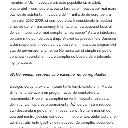
membru al UE in ceea ce priveste populatia si, implicit,
electoratul – cum poate aceasta tara sa primeasca cel mai mare
pachet de asistenta, in valoare de 11 miliarde de euro, pentru
intervalul 2007-2009, si cum poate ea fi considerata in acelasi
timp, de catre Transparency International, ca ocupand locul al
doilea in topul celor mai corupte tari europene? Asta e intrebarea
pe care mi-o pun de ceva timp. Si cred ca presedintele Basescu
a dat raspunsul, in decursul campaniei si in etalarea programului
sau de guvernare: anume, ca Romania pur si simplu nu poate
continua in conditiile in care coruptia se bucura de o toleranta
ingrijoratoare.
â€žNoi vedem coruptia ca o exceptie, nu ca regulaâ€œ
Desigur, coruptia exista in toate tarile lumii; exista si in Marea
Britanie, unde avem un program activ de combatere a
fenomenului. Problema coruptiei nu va fi niciodata rezolvata
definitiv, aici lupta este permanenta. ÃŽncercam sa o reducem,
sa-i descurajam pe oameni in acest sens. Suntem mandri de
aparatul nostru judiciar, dar daca in interiorul aparatului judiciar ori
administrativ este gasit cineva suspect de coruptie, acela este