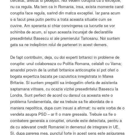
cercetat, arestat si pedepsit. Noi vedem coruptia ca o exceptie,
nu ca regula. Ma tem ca in Romania, insa, exista momente cand
coruptia face regula, sarind din matca exceptiei. Iar pana acum
s-a facut prea putin pentru a trata aceasta situatie cum se
cuvine. Am speranta si chiar convingerea ca lucrurile se vor
schimba de acum, si spun aceasta incurajat de declaratiile
presedintelui Basescu si ale premierului Tariceanu. Noi suntem
gata sa ne indeplinim rolul de parteneri in acest demers.
De fapt contribuim, deja, cu doi experti britanici in probleme de
coruptie: unul colaboreaza cu Politia Romana, celalalt cu Vama;
amandoi provin de la unitati britanice anticoruptie si pot oferi o
bogata expertiza bazata pe cazuistica inregistrata in Marea
Britanie. Si suntem pregatiti sa imbogatim oferta de asistenta
saptamana viitoare, cu ocazia vizitei presedintelui Basescu la
Londra. Sunt perfect de acord cu dansul ca aceasta este o
problema fundamentala, dar ea trebuie sa fie abordata de o
maniera nepolitica, dupa cum insusi a afirmat: nu este vorba de o
vendeta asupra PSD – ar fi o mare greseala. Trebuie sa fie o
combatere generala a coruptiei, oriunde este detectata, pentru a
da cu adevarat credit Romaniei in demersul de integrare in UE.
Si, dupa parerea mea, punctul forte in acest sens este asigurarea