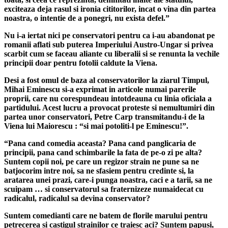
exciteaza deja rasul si ironia cititorilor, incat o vina din partea
noastra, o intentie de a ponegri, nu exista defel.”
Nu i-a iertat nici pe conservatori pentru ca i-au abandonat pe
romanii aflati sub puterea Imperiului Austro-Ungar si privea
scarbit cum se faceau aliante cu liberalii si se renunta la vechile
principii doar pentru fotolii caldute la Viena.
Desi a fost omul de baza al conservatorilor la ziarul Timpul,
Mihai Eminescu si-a exprimat in articole numai parerile
proprii, care nu corespundeau intotdeauna cu linia oficiala a
partidului. Acest lucru a provocat proteste si nemultumiri din
partea unor conservatori, Petre Carp transmitandu-i de la
Viena lui Maiorescu : “si mai potoliti-l pe Eminescu!”.
“Pana cand comedia aceasta? Pana cand panglicaria de
principii, pana cand schimbarile la fata de pe-o zi pe alta?
Suntem copii noi, pe care un regizor strain ne pune sa ne
batjocorim intre noi, sa ne sfasiem pentru credinte si, la
aratarea unei prazi, care-i punga noastra, caci e a tarii, sa ne
scuipam … si conservatorul sa fraternizeze numaidecat cu
radicalul, radicalul sa devina conservator?
Suntem comedianti care ne batem de florile marului pentru
petrecerea si castigul strainilor ce traiesc aci? Suntem papusi,