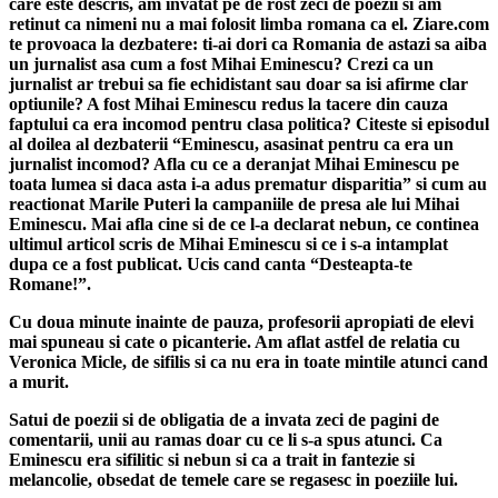
care este descris, am invatat pe de rost zeci de poezii si am
retinut ca nimeni nu a mai folosit limba romana ca el. Ziare.com
te provoaca la dezbatere: ti-ai dori ca Romania de astazi sa aiba
un jurnalist asa cum a fost Mihai Eminescu? Crezi ca un
jurnalist ar trebui sa fie echidistant sau doar sa isi afirme clar
optiunile? A fost Mihai Eminescu redus la tacere din cauza
faptului ca era incomod pentru clasa politica? Citeste si episodul
al doilea al dezbaterii “Eminescu, asasinat pentru ca era un
jurnalist incomod? Afla cu ce a deranjat Mihai Eminescu pe
toata lumea si daca asta i-a adus prematur disparitia” si cum au
reactionat Marile Puteri la campaniile de presa ale lui Mihai
Eminescu. Mai afla cine si de ce l-a declarat nebun, ce continea
ultimul articol scris de Mihai Eminescu si ce i s-a intamplat
dupa ce a fost publicat. Ucis cand canta “Desteapta-te
Romane!”.
Cu doua minute inainte de pauza, profesorii apropiati de elevi
mai spuneau si cate o picanterie. Am aflat astfel de relatia cu
Veronica Micle, de sifilis si ca nu era in toate mintile atunci cand
a murit.
Satui de poezii si de obligatia de a invata zeci de pagini de
comentarii, unii au ramas doar cu ce li s-a spus atunci. Ca
Eminescu era sifilitic si nebun si ca a trait in fantezie si
melancolie, obsedat de temele care se regasesc in poeziile lui.