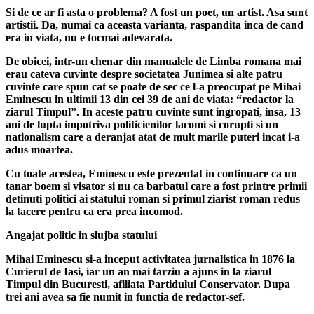
Si de ce ar fi asta o problema? A fost un poet, un artist. Asa sunt
artistii. Da, numai ca aceasta varianta, raspandita inca de cand
era in viata, nu e tocmai adevarata.
De obicei, intr-un chenar din manualele de Limba romana mai
erau cateva cuvinte despre societatea Junimea si alte patru
cuvinte care spun cat se poate de sec ce l-a preocupat pe Mihai
Eminescu in ultimii 13 din cei 39 de ani de viata: “redactor la
ziarul Timpul”. In aceste patru cuvinte sunt ingropati, insa, 13
ani de lupta impotriva politicienilor lacomi si corupti si un
nationalism care a deranjat atat de mult marile puteri incat i-a
adus moartea.
Cu toate acestea, Eminescu este prezentat in continuare ca un
tanar boem si visator si nu ca barbatul care a fost printre primii
detinuti politici ai statului roman si primul ziarist roman redus
la tacere pentru ca era prea incomod.
Angajat politic in slujba statului
Mihai Eminescu si-a inceput activitatea jurnalistica in 1876 la
Curierul de Iasi, iar un an mai tarziu a ajuns in la ziarul
Timpul din Bucuresti, afiliata Partidului Conservator. Dupa
trei ani avea sa fie numit in functia de redactor-sef.