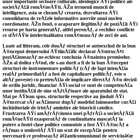
unor importante sectoare culturale, ideologice ÅŸi politice ale
societÄƒÅ£ii romÃ¢neÅŸti. ÃŽn termenii muncii de
intelligence, asta se cheamÄƒ crearea, dezvoltarea ÅŸi
consolidarea de reÅ£ele informative aservite unui nucleu
coordonator. ÃŽn fond, o acaparare ilegitimÄƒ de poziÅ£ii ÅŸi
resurse pe harta generalÄƒ, altfel perenÄƒ, a vechilor conflicte
ce sfÃ¢ÅŸie intelectualitatea romÃ¢neascÄƒ de zeci de ani.
Luate ad litteram, cele douÄƒ structuri se autoexclud de la bun
Ã®nceput demersului ÅŸtiinÅ£ific declarat Ã®ntrucÃ¢t
poziÅ£ioneazÄƒ ne-echivoc concluzia Ã®naintea premiselor.
ÃŽn al doilea rÃ¢nd, ele s-au dorit a fi de la bun Ã®nceput
structuri de instrumentare politicÄƒ (cÄƒ de fapt intenÅ£ia
realÄƒ primordialÄƒ a fost de capitalizare politicÄƒ, este o
altÄƒ poveste) cu pretenÅ£ia de implicare directÄƒ Ã®n decizii
de ordin juridic, financiar ÅŸi social ce sunt de competenÅ£a
unor instituÅ£ii de sine stÄƒtÄƒtoare ale aparatului de stat.
Mai pe ÅŸleau spus, structurile respective au jinduit ÅŸi
Ã®ncercat sÄƒ acÅ£ioneze dupÄƒ modelul faimoaselor curÅ£i
inchizitoriale de tristÄƒ amintire ale bisericii catolice.
Frustrarea ÅŸi amÄƒrÄƒciunea unei pÄƒrÅ£i a societÄƒÅ£ii
romÃ¢neÅŸti exasperatÄƒ de continuitatea mascatÄƒ la
putere a fostei clase politice comuniste a fost ÅŸi Ã®ncÄƒ a
rÄƒmas o umbrelÄƒ ÅŸi un scut de excepÅ£ie pentru
mercenarii ce profeseazÄƒ â€žanticomunismul de serviciuâ€œ