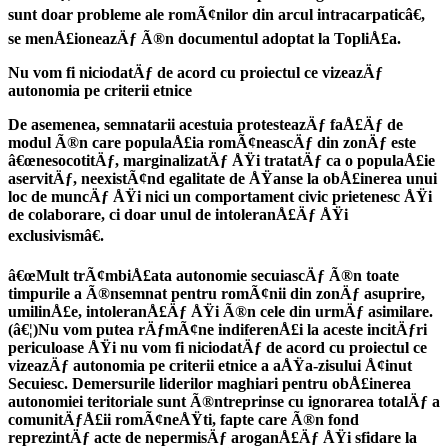
sunt doar probleme ale romÃ¢nilor din arcul intracarpaticâ€,
se menÅ£ioneazÄƒ Ã®n documentul adoptat la TopliÅ£a.
Nu vom fi niciodatÄƒ de acord cu proiectul ce vizeazÄƒ
autonomia pe criterii etnice
De asemenea, semnatarii acestuia protesteazÄƒ faÅ£Äƒ de
modul Ã®n care populaÅ£ia romÃ¢neascÄƒ din zonÄƒ este
â€œnesocotitÄƒ, marginalizatÄƒ ÅŸi tratatÄƒ ca o populaÅ£ie
aservitÄƒ, neexistÃ¢nd egalitate de ÅŸanse la obÅ£inerea unui
loc de muncÄƒ ÅŸi nici un comportament civic prietenesc ÅŸi
de colaborare, ci doar unul de intoleranÅ£Äƒ ÅŸi
exclusivismâ€.
â€œMult trÃ¢mbiÅ£ata autonomie secuiascÄƒ Ã®n toate
timpurile a Ã®nsemnat pentru romÃ¢nii din zonÄƒ asuprire,
umilinÅ£e, intoleranÅ£Äƒ ÅŸi Ã®n cele din urmÄƒ asimilare.
(â€¦)Nu vom putea rÄƒmÃ¢ne indiferenÅ£i la aceste incitÄƒri
periculoase ÅŸi nu vom fi niciodatÄƒ de acord cu proiectul ce
vizeazÄƒ autonomia pe criterii etnice a aÅŸa-zisului Å¢inut
Secuiesc. Demersurile liderilor maghiari pentru obÅ£inerea
autonomiei teritoriale sunt Ã®ntreprinse cu ignorarea totalÄƒ a
comunitÄƒÅ£ii romÃ¢neÅŸti, fapte care Ã®n fond
reprezintÄƒ acte de nepermisÄƒ aroganÅ£Äƒ ÅŸi sfidare la