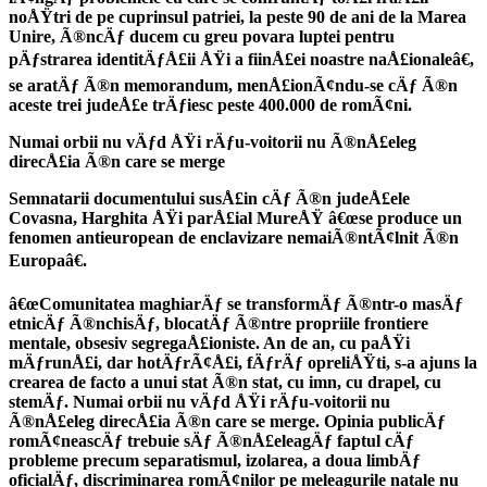
noÅŸtri de pe cuprinsul patriei, la peste 90 de ani de la Marea
Unire, Ã®ncÄƒ ducem cu greu povara luptei pentru
pÄƒstrarea identitÄƒÅ£ii ÅŸi a fiinÅ£ei noastre naÅ£ionaleâ€,
se aratÄƒ Ã®n memorandum, menÅ£ionÃ¢ndu-se cÄƒ Ã®n
aceste trei judeÅ£e trÄƒiesc peste 400.000 de romÃ¢ni.
Numai orbii nu vÄƒd ÅŸi rÄƒu-voitorii nu Ã®nÅ£eleg
direcÅ£ia Ã®n care se merge
Semnatarii documentului susÅ£in cÄƒ Ã®n judeÅ£ele
Covasna, Harghita ÅŸi parÅ£ial MureÅŸ â€œse produce un
fenomen antieuropean de enclavizare nemaiÃ®ntÃ¢lnit Ã®n
Europaâ€.
â€œComunitatea maghiarÄƒ se transformÄƒ Ã®ntr-o masÄƒ
etnicÄƒ Ã®nchisÄƒ, blocatÄƒ Ã®ntre propriile frontiere
mentale, obsesiv segregaÅ£ioniste. An de an, cu paÅŸi
mÄƒrunÅ£i, dar hotÄƒrÃ¢Å£i, fÄƒrÄƒ opreliÅŸti, s-a ajuns la
crearea de facto a unui stat Ã®n stat, cu imn, cu drapel, cu
stemÄƒ. Numai orbii nu vÄƒd ÅŸi rÄƒu-voitorii nu
Ã®nÅ£eleg direcÅ£ia Ã®n care se merge. Opinia publicÄƒ
romÃ¢neascÄƒ trebuie sÄƒ Ã®nÅ£eleagÄƒ faptul cÄƒ
probleme precum separatismul, izolarea, a doua limbÄƒ
oficialÄƒ, discriminarea romÃ¢nilor pe meleagurile natale nu