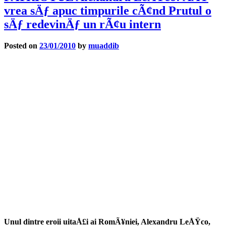
vrea sÄƒ apuc timpurile cÃ¢nd Prutul o
sÄƒ redevinÄƒ un rÃ¢u intern
Posted on
23/01/2010
by
muaddib
Unul dintre eroii uitaÅ£i ai RomÃ¥niei, Alexandru LeÅŸco,