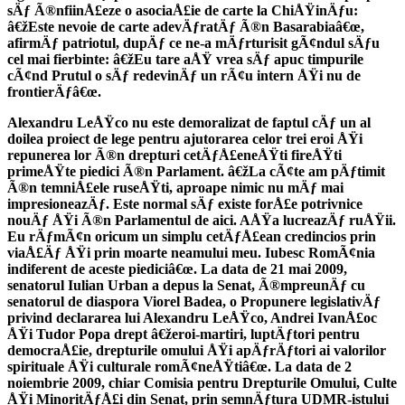
sÄƒ Ã®nfiinÅ£eze o asociaÅ£ie de carte la ChiÅŸinÄƒu:
â€žEste nevoie de carte adevÄƒratÄƒ Ã®n Basarabiaâ€œ,
afirmÄƒ patriotul, dupÄƒ ce ne-a mÄƒrturisit gÃ¢ndul sÄƒu
cel mai fierbinte: â€žEu tare aÅŸ vrea sÄƒ apuc timpurile
cÃ¢nd Prutul o sÄƒ redevinÄƒ un rÃ¢u intern ÅŸi nu de
frontierÄƒâ€œ.
Alexandru LeÅŸco nu este demoralizat de faptul cÄƒ un al
doilea proiect de lege pentru ajutorarea celor trei eroi ÅŸi
repunerea lor Ã®n drepturi cetÄƒÅ£eneÅŸti fireÅŸti
primeÅŸte piedici Ã®n Parlament. â€žLa cÃ¢te am pÄƒtimit
Ã®n temniÅ£ele ruseÅŸti, aproape nimic nu mÄƒ mai
impresioneazÄƒ. Este normal sÄƒ existe forÅ£e potrivnice
nouÄƒ ÅŸi Ã®n Parlamentul de aici. AÅŸa lucreazÄƒ ruÅŸii.
Eu rÄƒmÃ¢n oricum un simplu cetÄƒÅ£ean credincios prin
viaÅ£Äƒ ÅŸi prin moarte neamului meu. Iubesc RomÃ¢nia
indiferent de aceste piediciâ€œ. La data de 21 mai 2009,
senatorul Iulian Urban a depus la Senat, Ã®mpreunÄƒ cu
senatorul de diaspora Viorel Badea, o Propunere legislativÄƒ
privind declararea lui Alexandru LeÅŸco, Andrei IvanÅ£oc
ÅŸi Tudor Popa drept â€žeroi-martiri, luptÄƒtori pentru
democraÅ£ie, drepturile omului ÅŸi apÄƒrÄƒtori ai valorilor
spirituale ÅŸi culturale romÃ¢neÅŸtiâ€œ. La data de 2
noiembrie 2009, chiar Comisia pentru Drepturile Omului, Culte
ÅŸi MinoritÄƒÅ£i din Senat, prin semnÄƒtura UDMR-istului