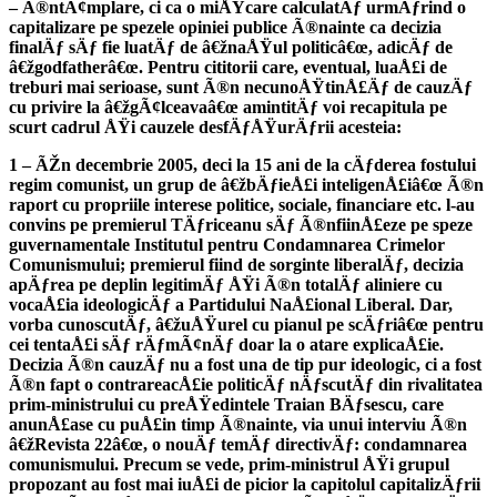
– Ã®ntÃ¢mplare, ci ca o miÅŸcare calculatÄƒ urmÄƒrind o
capitalizare pe spezele opiniei publice Ã®nainte ca decizia
finalÄƒ sÄƒ fie luatÄƒ de â€žnaÅŸul politicâ€œ, adicÄƒ de
â€žgodfatherâ€œ. Pentru cititorii care, eventual, luaÅ£i de
treburi mai serioase, sunt Ã®n necunoÅŸtinÅ£Äƒ de cauzÄƒ
cu privire la â€žgÃ¢lceavaâ€œ amintitÄƒ voi recapitula pe
scurt cadrul ÅŸi cauzele desfÄƒÅŸurÄƒrii acesteia:
1 – ÃŽn decembrie 2005, deci la 15 ani de la cÄƒderea fostului
regim comunist, un grup de â€žbÄƒieÅ£i inteligenÅ£iâ€œ Ã®n
raport cu propriile interese politice, sociale, financiare etc. l-au
convins pe premierul TÄƒriceanu sÄƒ Ã®nfiinÅ£eze pe speze
guvernamentale Institutul pentru Condamnarea Crimelor
Comunismului; premierul fiind de sorginte liberalÄƒ, decizia
apÄƒrea pe deplin legitimÄƒ ÅŸi Ã®n totalÄƒ aliniere cu
vocaÅ£ia ideologicÄƒ a Partidului NaÅ£ional Liberal. Dar,
vorba cunoscutÄƒ, â€žuÅŸurel cu pianul pe scÄƒriâ€œ pentru
cei tentaÅ£i sÄƒ rÄƒmÃ¢nÄƒ doar la o atare explicaÅ£ie.
Decizia Ã®n cauzÄƒ nu a fost una de tip pur ideologic, ci a fost
Ã®n fapt o contrareacÅ£ie politicÄƒ nÄƒscutÄƒ din rivalitatea
prim-ministrului cu preÅŸedintele Traian BÄƒsescu, care
anunÅ£ase cu puÅ£in timp Ã®nainte, via unui interviu Ã®n
â€žRevista 22â€œ, o nouÄƒ temÄƒ directivÄƒ: condamnarea
comunismului. Precum se vede, prim-ministrul ÅŸi grupul
propozant au fost mai iuÅ£i de picior la capitolul capitalizÄƒrii