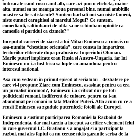
imbracate cand rosu cand alb, care azi pun o eticheta, maine
alta, numai sa ne mearga noua personal bine, numai ambitiile
noastre sa fie satisfacute? Suntem barbati noi sau niste fameni,
niste eunuci caraghiosi ai marelui Mogul? Ce suntem,
comedianti, saltimbanci de ulita sa ne schimbam opiniile ca
camesile si partidul ca cizmele?”
Inceputul carierei de ziarist a lui Mihai Eminescu a coincis cu
asa-numita “chestiune orientala”, care consta in impartirea
teritoriilor eliberate dupa prabusirea Imperiului Otoman.
Marile puteri implicate erau Rusia si Austro-Ungaria, iar lui
Eminescu nu i-a fost frica sa lupte cu amandoua pentru
interesul national.
Asa cum vedeam in primul episod al serialului – dezbatere pe
care vi-l propune Ziare.com Eminescu, asasinat pentru ca era
un jurnalist incomod?, Eminescu i-a criticat dur pe toti
politicienii romani, indiferent de culoare, pentru ca i-au
abandonat pe romani in fata Marilor Puteri. Afla acum cu ce a
reusit Eminescu sa zguduie puternicele fotolii ale Europei.
Eminescu a sustinut participarea Romaniei la Razboiul de
Independenta, dar mai tarziu a inceput sa critice vehement felul
in care guvernul I.C. Bratianu s-a angajat si a participat la
razboi, mai ales faptul ca nu ceruse nicio garantie scrisa de la