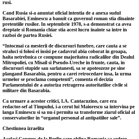
rusi.
Cand Rusia si-a anuntat oficial intentia de a anexa sudul
Basarabiei, Eminescu a banuit ca guvernul roman stia dinainte
pretentiile rusilor. In septembrie 1978, s-a demonstrat ca avea
dreptate si Romania chiar stia acest lucru inainte sa intre in
razboi de partea Rusiei.
“Intocmai ca mesterii de discursuri funebre, care cauta a se
straluci si folosi ei insisi pe cadavrul abia coborat in groapa,
haita netrebnica ce compune majoritatea radicalilor din Dealul
Mitropoliei, cu Misail si Pseudo-Ureche in frunte, cauta, in
discursuri stupide sau sarlatanesti, sa se apoteozeze pe sine
plangand Basarabia, pentru a carei retrocedare insa, la urma
urmelor se proclama competenti”, comenta el decizia
Parlamentului de a autoriza retragerea autoritatilor civile si
militare din Basarabia.
Ca urmare a acestor critici, I.A. Cantacuzino, care era
redactor-sef al Timpului, i-a cerut lui Maiorescu sa intervina pe
langa Eminescu si sa nu-i permita sa transforme ziarul oficial al
conservatorilor in “organul personal al antipatiilor sale”.
Chestiunea izraelita
Acelasi Congres de la Berlin care obliga Romania sa cedeze