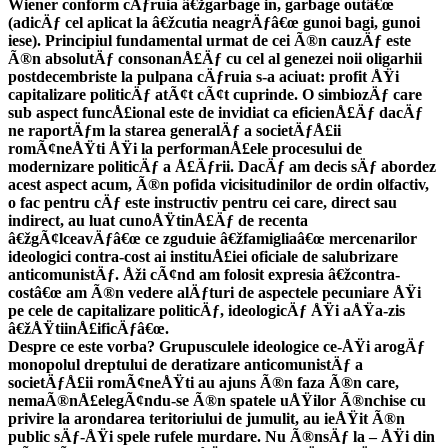
Wiener conform cÄƒruia â€žgarbage in, garbage outâ€œ
(adicÄƒ cel aplicat la â€žcutia neagrÄƒâ€œ gunoi bagi, gunoi
iese). Principiul fundamental urmat de cei Ã®n cauzÄƒ este
Ã®n absolutÄƒ consonanÅ£Äƒ cu cel al genezei noii oligarhii
postdecembriste la pulpana cÄƒruia s-a aciuat: profit ÅŸi
capitalizare politicÄƒ atÃ¢t cÃ¢t cuprinde. O simbiozÄƒ care
sub aspect funcÅ£ional este de invidiat ca eficienÅ£Äƒ dacÄƒ
ne raportÄƒm la starea generalÄƒ a societÄƒÅ£ii
romÃ¢neÅŸti ÅŸi la performanÅ£ele procesului de
modernizare politicÄƒ a Å£Äƒrii. DacÄƒ am decis sÄƒ abordez
acest aspect acum, Ã®n pofida vicisitudinilor de ordin olfactiv,
o fac pentru cÄƒ este instructiv pentru cei care, direct sau
indirect, au luat cunoÅŸtinÅ£Äƒ de recenta
â€žgÃ¢lceavÄƒâ€œ ce zguduie â€žfamigliaâ€œ mercenarilor
ideologici contra-cost ai instituÅ£iei oficiale de salubrizare
anticomunistÄƒ. Åži cÃ¢nd am folosit expresia â€žcontra-
costâ€œ am Ã®n vedere alÄƒturi de aspectele pecuniare ÅŸi
pe cele de capitalizare politicÄƒ, ideologicÄƒ ÅŸi aÅŸa-zis
â€žÅŸtiinÅ£ificÄƒâ€œ.
Despre ce este vorba? Grupusculele ideologice ce-ÅŸi arogÄƒ
monopolul dreptului de deratizare anticomunistÄƒ a
societÄƒÅ£ii romÃ¢neÅŸti au ajuns Ã®n faza Ã®n care,
nemaÃ®nÅ£elegÃ¢ndu-se Ã®n spatele uÅŸilor Ã®nchise cu
privire la arondarea teritoriului de jumulit, au ieÅŸit Ã®n
public sÄƒ-ÅŸi spele rufele murdare. Nu Ã®nsÄƒ la – ÅŸi din