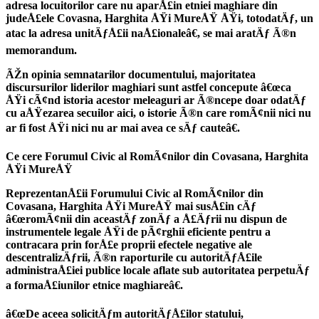
adresa locuitorilor care nu aparÅ£in etniei maghiare din
judeÅ£ele Covasna, Harghita ÅŸi MureÅŸ ÅŸi, totodatÄƒ, un
atac la adresa unitÄƒÅ£ii naÅ£ionaleâ€, se mai aratÄƒ Ã®n
memorandum.
ÃŽn opinia semnatarilor documentului, majoritatea
discursurilor liderilor maghiari sunt astfel concepute â€œca
ÅŸi cÃ¢nd istoria acestor meleaguri ar Ã®ncepe doar odatÄƒ
cu aÅŸezarea secuilor aici, o istorie Ã®n care romÃ¢nii nici nu
ar fi fost ÅŸi nici nu ar mai avea ce sÄƒ cauteâ€.
Ce cere Forumul Civic al RomÃ¢nilor din Covasana, Harghita
ÅŸi MureÅŸ
ReprezentanÅ£ii Forumului Civic al RomÃ¢nilor din
Covasana, Harghita ÅŸi MureÅŸ mai susÅ£in cÄƒ
â€œromÃ¢nii din aceastÄƒ zonÄƒ a Å£Äƒrii nu dispun de
instrumentele legale ÅŸi de pÃ¢rghii eficiente pentru a
contracara prin forÅ£e proprii efectele negative ale
descentralizÄƒrii, Ã®n raporturile cu autoritÄƒÅ£ile
administraÅ£iei publice locale aflate sub autoritatea perpetuÄƒ
a formaÅ£iunilor etnice maghiareâ€.
â€œDe aceea solicitÄƒm autoritÄƒÅ£ilor statului,