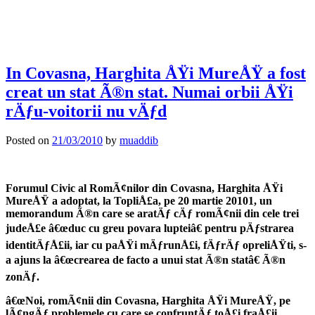
In Covasna, Harghita ÅŸi MureÅŸ a fost
creat un stat Ã®n stat. Numai orbii ÅŸi
rÄƒu-voitorii nu vÄƒd
Posted on
21/03/2010
by
muaddib
Forumul Civic al RomÃ¢nilor din Covasna, Harghita ÅŸi
MureÅŸ a adoptat, la TopliÅ£a, pe 20 martie 20101, un
memorandum Ã®n care se aratÄƒ cÄƒ romÃ¢nii din cele trei
judeÅ£e â€œduc cu greu povara lupteiâ€ pentru pÄƒstrarea
identitÄƒÅ£ii, iar cu paÅŸi mÄƒrunÅ£i, fÄƒrÄƒ opreliÅŸti, s-
a ajuns la â€œcrearea de facto a unui stat Ã®n statâ€ Ã®n
zonÄƒ.
â€œNoi, romÃ¢nii din Covasna, Harghita ÅŸi MureÅŸ, pe
lÃ¢ngÄƒ problemele cu care se confruntÄƒ toÅ£i fraÅ£ii