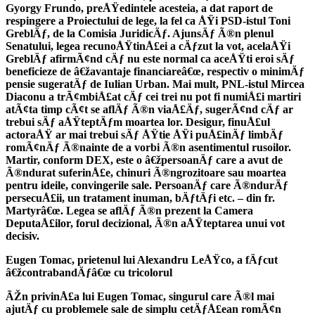
Gyorgy Frundo, preÅŸedintele acesteia, a dat raport de
respingere a Proiectului de lege, la fel ca ÅŸi PSD-istul Toni
GreblÄƒ, de la Comisia JuridicÄƒ. AjunsÄƒ Ã®n plenul
Senatului, legea recunoÅŸtinÅ£ei a cÄƒzut la vot, acelaÅŸi
GreblÄƒ afirmÃ¢nd cÄƒ nu este normal ca aceÅŸti eroi sÄƒ
beneficieze de â€žavantaje financiareâ€œ, respectiv o minimÄƒ
pensie sugeratÄƒ de Iulian Urban. Mai mult, PNL-istul Mircea
Diaconu a trÃ¢mbiÅ£at cÄƒ cei trei nu pot fi numiÅ£i martiri
atÃ¢ta timp cÃ¢t se aflÄƒ Ã®n viaÅ£Äƒ, sugerÃ¢nd cÄƒ ar
trebui sÄƒ aÅŸteptÄƒm moartea lor. Desigur, finuÅ£ul
actoraÅŸ ar mai trebui sÄƒ ÅŸtie ÅŸi puÅ£inÄƒ limbÄƒ
romÃ¢nÄƒ Ã®nainte de a vorbi Ã®n asentimentul rusoilor.
Martir, conform DEX, este o â€žpersoanÄƒ care a avut de
Ã®ndurat suferinÅ£e, chinuri Ã®ngrozitoare sau moartea
pentru ideile, convingerile sale. PersoanÄƒ care Ã®ndurÄƒ
persecuÅ£ii, un tratament inuman, bÄƒtÄƒi etc. – din fr.
Martyrâ€œ. Legea se aflÄƒ Ã®n prezent la Camera
DeputaÅ£ilor, forul decizional, Ã®n aÅŸteptarea unui vot
decisiv.
Eugen Tomac, prietenul lui Alexandru LeÅŸco, a fÄƒcut
â€žcontrabandÄƒâ€œ cu tricolorul
ÃŽn privinÅ£a lui Eugen Tomac, singurul care Ã®l mai
ajutÄƒ cu problemele sale de simplu cetÄƒÅ£ean romÃ¢n