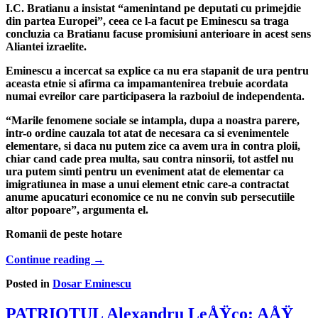
I.C. Bratianu a insistat “amenintand pe deputati cu primejdie
din partea Europei”, ceea ce l-a facut pe Eminescu sa traga
concluzia ca Bratianu facuse promisiuni anterioare in acest sens
Aliantei izraelite.
Eminescu a incercat sa explice ca nu era stapanit de ura pentru
aceasta etnie si afirma ca impamantenirea trebuie acordata
numai evreilor care participasera la razboiul de independenta.
“Marile fenomene sociale se intampla, dupa a noastra parere,
intr-o ordine cauzala tot atat de necesara ca si evenimentele
elementare, si daca nu putem zice ca avem ura in contra ploii,
chiar cand cade prea multa, sau contra ninsorii, tot astfel nu
ura putem simti pentru un eveniment atat de elementar ca
imigratiunea in mase a unui element etnic care-a contractat
anume apucaturi economice ce nu ne convin sub persecutiile
altor popoare”, argumenta el.
Romanii de peste hotare
Continue reading
→
Posted in
Dosar Eminescu
PATRIOTUL Alexandru LeÅŸco: AÅŸ