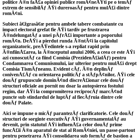
politice Ã®n faÅ£a opiniei publice romÃ¢neÅŸti pe o temÄƒ
extrem de sensibilÄƒ ÅŸi dureroasÄƒ pentru mulÅ£i dintre
romÃ¢ni.
Subiect â€žgrasâ€œ pentru ambele tabere combatante cu
impact electoral grefat fie ÅŸi tardiv pe frustrarea
Ã®ndelungatÄƒ a unei pÄƒrÅ£i importante a poporului
romÃ¢n. DeÅŸi a pierdut runda Ã®ntÃ¢i la capitolul
organizatoric, preÅŸedintele s-a repliat rapid prin
Ã®nfiinÅ£area, la Ã®nceputul anului 2006, a ceea ce este ÅŸi
azi cunoscutÄƒ ca fiind Comisia (PrezidenÅ£ialÄƒ) pentru
Condamnarea Comunismului, iar ulterior pentru mulÅ£i drept
Comisia TismÄƒneanu. Evident cÄƒ, Ã®n deplinÄƒ
conivenÅ£Äƒ cu orientarea politicÄƒ a stÄƒpÃ¢nilor, ÅŸi cele
douÄƒ grupuscule dominÃ¢nd discreÅ£ionar cele douÄƒ
structuri oficiale au pornit nu doar la autopsierea fostului
regim, dar ÅŸi la compromiterea reciprocÄƒ marcÃ¢nd
puncte sub stindardul de luptÄƒ al fiecÄƒruia dintre cele
douÄƒ Palate.
Aici se impune o micÄƒ parantezÄƒ clarificatorie. Cele douÄƒ
structuri de sorginte executivÄƒ ÅŸi guvernamentalÄƒ au
devenit, prin statutul ÅŸi influenÅ£a celor douÄƒ prime
funcÅ£ii Ã®n aparatul de stat al RomÃ¢niei, un passe-partout
pentru penetrarea ÅŸi consolidarea sub formÄƒ de bastion a