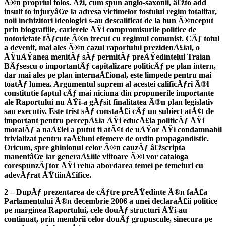
Ã®n propriul folos. Åži, cum spun anglo-saxonii, â€žto add
insult to injuryâ€œ la adresa victimelor fostului regim totalitar,
noii inchizitori ideologici s-au descalificat de la bun Ã®nceput
prin biografiile, carierele ÅŸi compromisurile politice de
notorietate fÄƒcute Ã®n trecut cu regimul comunist. CÄƒ totul
a devenit, mai ales Ã®n cazul raportului prezidenÅ£ial, o
ÅŸuÅŸanea menitÄƒ sÄƒ permitÄƒ preÅŸedintelui Traian
BÄƒsescu o importantÄƒ capitalizare politicÄƒ pe plan intern,
dar mai ales pe plan internaÅ£ional, este limpede pentru mai
toatÄƒ lumea. Argumentul suprem al acestei calificÄƒri Ã®l
constitutie faptul cÄƒ mai niciuna din propunerile importante
ale Raportului nu ÅŸi-a gÄƒsit finalitatea Ã®n plan legislativ
sau executiv. Este trist sÄƒ constaÅ£i cÄƒ un subiect atÃ¢t de
important pentru percepÅ£ia ÅŸi educÅ£ia politicÄƒ ÅŸi
moralÄƒ a naÅ£iei a putut fi atÃ¢t de uÅŸor ÅŸi condamnabil
trivializat pentru raÅ£iuni efemere de ordin propagandistic.
Oricum, spre ghinionul celor Ã®n cauzÄƒ â€žscripta
manentâ€œ iar generaÅ£iile viitoare Ã®l vor cataloga
corespunzÄƒtor ÅŸi relua abordarea temei pe temeiuri cu
adevÄƒrat ÅŸtiinÅ£ifice.
2 – DupÄƒ prezentarea de cÄƒtre preÅŸedinte Ã®n faÅ£a
Parlamentului Ã®n decembrie 2006 a unei declaraÅ£ii politice
pe marginea Raportului, cele douÄƒ structuri ÅŸi-au
continuat, prin membrii celor douÄƒ grupuscule, sinecura pe