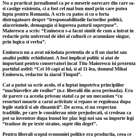
Nu a practicat jurnalismul ca pe o meserie oarecare din care sa-
si castige existenta, ci a fost cel mai bun mod prin care putea
lupta pentru Romania. A scris cu patos si cu o forta
distrugatoare despre “iresponsabilitatile factorilor politici,
afacerismele, demagogia si logoreea paturii superpuse”.
Maiorescu a scris: “Eminescu s-a facut simtit de cum a intrat in
redactie prin universul de idei al culturii ce acumulase singur,
prin logica si verba”.
Eminescu nu a avut niciodata pretentia de a fi un ziarist sau
analist politic echidistant. A fost implicat politic si atat de
important pentru conservatori incat Titu Maiorescu isi prezenta
partidul astfel: “Cei 10 capi ai lui, si al 11-lea, domnul Mihai
Eminescu, redactor la ziarul Timpul”.
Cat a putut sa scrie acolo, el a luptat impotriva principiilor
“machiavelice ale rosilor” (n.r. liberalii din acea perioada). Era
de parere ca acestia priveau statul ca pe un mecanism “cu
resorturi moarte a carui activitate si repaos se reguleaza dupa
legile staticii si ale dinamicii”. De aceea, ei nu respectau
traditiile, pe care le considerau niste prejudecati, si credeau ca
pot sa inventeze dupa bunul lor plac legi noi sau sa importe legi
“traduse de pe texte straine, supte din deget”.
Pentru liberali scopul economiei politice era productia, ceea ce