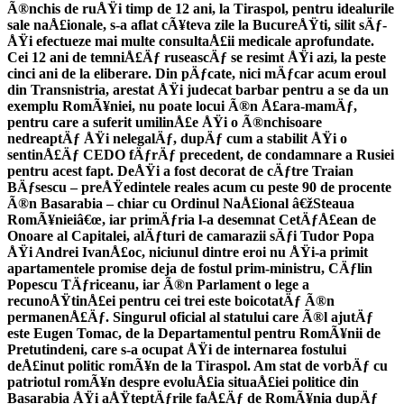
Ã®nchis de ruÅŸi timp de 12 ani, la Tiraspol, pentru idealurile
sale naÅ£ionale, s-a aflat cÃ¥teva zile la BucureÅŸti, silit sÄƒ-
ÅŸi efectueze mai multe consultaÅ£ii medicale aprofundate.
Cei 12 ani de temniÅ£Äƒ ruseascÄƒ se resimt ÅŸi azi, la peste
cinci ani de la eliberare. Din pÄƒcate, nici mÄƒcar acum eroul
din Transnistria, arestat ÅŸi judecat barbar pentru a se da un
exemplu RomÃ¥niei, nu poate locui Ã®n Å£ara-mamÄƒ,
pentru care a suferit umilinÅ£e ÅŸi o Ã®nchisoare
nedreaptÄƒ ÅŸi nelegalÄƒ, dupÄƒ cum a stabilit ÅŸi o
sentinÅ£Äƒ CEDO fÄƒrÄƒ precedent, de condamnare a Rusiei
pentru acest fapt. DeÅŸi a fost decorat de cÄƒtre Traian
BÄƒsescu – preÅŸedintele reales acum cu peste 90 de procente
Ã®n Basarabia – chiar cu Ordinul NaÅ£ional â€žSteaua
RomÃ¥nieiâ€œ, iar primÄƒria l-a desemnat CetÄƒÅ£ean de
Onoare al Capitalei, alÄƒturi de camarazii sÄƒi Tudor Popa
ÅŸi Andrei IvanÅ£oc, niciunul dintre eroi nu ÅŸi-a primit
apartamentele promise deja de fostul prim-ministru, CÄƒlin
Popescu TÄƒriceanu, iar Ã®n Parlament o lege a
recunoÅŸtinÅ£ei pentru cei trei este boicotatÄƒ Ã®n
permanenÅ£Äƒ. Singurul oficial al statului care Ã®l ajutÄƒ
este Eugen Tomac, de la Departamentul pentru RomÃ¥nii de
Pretutindeni, care s-a ocupat ÅŸi de internarea fostului
deÅ£inut politic romÃ¥n de la Tiraspol. Am stat de vorbÄƒ cu
patriotul romÃ¥n despre evoluÅ£ia situaÅ£iei politice din
Basarabia ÅŸi aÅŸteptÄƒrile faÅ£Äƒ de RomÃ¥nia dupÄƒ