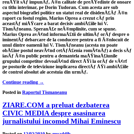
reuÅŸit sÄƒ impunÄƒ, Ã®n calitate de preÅŸedinte de onoare
cu titlu interimar, pe Dorin Tudoran. Cum acesta are sub
aspectul biografiei politice un statut real de disidenÅ£Äƒ Ã®n
raport cu fostul regim, Marius Oprea a crezut cÄƒ prin
aceastÄƒ miÅŸcare a barat decisiv ambiÅ£iile lui V.
TismÄƒneanu. SperanÅ£e neÃ®mplinite, cum se spune.
Marius Oprea avÃ¢nd informaÅ£tii de ultimÄƒ orÄƒ despre o
iminentÄƒ debarcare de la conducere pentru a fi Ã®nlocuit de
unul dintre oamenii lui V. TismÄƒneanu (acesta nu poate
obÅ£ine postul neavÃ¢nd cetÄƒÅ£enia romÃ¢nÄƒ) a decis sÄƒ
iasÄƒ Ã®n public pentru a demantela maÅŸinaÅ£iunile
grupului competitor devoalÃ¢nd direct ÅŸi la orÄƒ de vÃ¢rf
pe posturile de televiziune implicarea directÄƒ ÅŸi ambiÅ£iile
de control absolut ale acestuia din urmÄƒ.
Continue reading
→
Posted in
Raportul Tismaneanu
ZIARE.COM a preluat dezbaterea
CIVIC MEDIA despre asasinarea
jurnalistului incomod Mihai Eminescu
Posted on
12/02/2010
by
muaddib