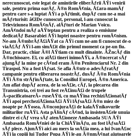
nerecunoscut, este legat de amintirile eliberÄƒrii ÅŸi venirii
sale, pentru prima oarÄƒ, Ã®n RomÃ¢nia, Å£ara-mamÄƒ
pentru care s-a luptat ÅŸi a pÄƒtimit, dupÄƒ cum ne-a mai
mÄƒrturisit: â€žDe cunoscut, personal, l-am cunoscut la
Televiziunea RomÃ¢nÄƒ, alÄƒturi de Marian Voicu.
AmÃ¢ndoi mÄƒ aÅŸteptau pentru a realiza o emisiune
dedicatÄƒ Basarabiei ÅŸi luptei noastre pentru romÃ¢nism.
Ne-am Ã®mbrÄƒÅ£iÅŸat ca ÅŸi cum ne-am fi cunoscut de-o
viaÅ£Äƒ ÅŸi l-am simÅ£it din primul moment ca pe-un fiu.
Dar, practic, chiar Ã®l ÅŸtiam cu mult dinainte. ÃŽncÄƒ din
Ã®nchisoare. El, cu alÅ£i tineri inimoÅŸi, a Ã®ncercat sÄƒ
ajungÄƒ la mine pe cÃ¢nd eram Ã®n Penitenciarul Nr. 2 din
Tiraspol. Nu a fost lÄƒsat. Se afla Ã®ntr-o adevÄƒratÄƒ
campanie pentru eliberarea noastrÄƒ, dusÄƒ Ã®n RomÃ¢nia
ÅŸi Ã®n strÄƒinÄƒtate, la Consiliul Europei, Ã®n America.
Am aflat dupÄƒ aceea, de la soÅ£ie, cÄƒ, la plecarea din
Transnistria, cei trei au fost reÅ£inuÅ£i de trupele
Â«pacificatoareÂ» ruseÅŸti, cu maÅŸina rechiziÅ£ionatÄƒ
ÅŸi apoi percheziÅ£ionaÅ£i ÅŸi lÄƒsaÅ£i Ã®n miez de
noapte pe ÅŸosea, Ã®nconjuraÅ£i de kalaÅŸnikovurile
militarilor ruÅŸi. Asta pÃ¥nÄƒ cÃ¢nd, la insistenÅ£ele unuia
dintre ei cÄƒ vrea sÄƒ atenÅ£ioneze Ambasada SUA ÅŸi
Ambasada RomÃ¢niei de la ChiÅŸinÄƒu, au fost lÄƒsaÅ£i
sÄƒ plece. AjunÅŸi aici au mers la soÅ£ia mea, a lui IvanÅ£oc
ÅŸi la copiii lui Tudor Popa ÅŸi le-au Ã®nmÃ¢nat ajutoarele