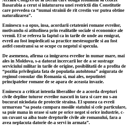
Basarabia a cerut si inlaturarea unei restrictii din Constitutie
care prevedea ca “numai strainii de rit crestin vor putea obtine
naturalizarea”.
Eminescu s-a opus, insa, acordarii cetateniei romane evreilor,
motivandu-si atitudinea prin realitatile sociale si economice ale
vremii. El se referea la faptul ca in tarile de unde au emigrat,
evreii au fost impiedicati sa practice mestesugurile si au fost
astfel constransi sa se ocupe cu negotul si specula.
De asemenea, afirma ca imigrarea evreilor in numar mare, mai
ales in Moldova, s-a datorat incercarii lor de a se sustrage
serviciului militar in tarile de origine, posibilitatii de a profita de
“pozitia privilegiata fata de populatia autohtona” asigurata de
regimul consular din Romania si, mai ales, neputintei
principatelor romane de se apara de aceasta invazie.
Eminescu a criticat intentia liberalilor de a acorda drepturi
civile depline tuturor evreilor nascuti in tara si care nu s-au
bucurat niciodata de protectie straina. El spunea ca evreii
urmareau “sa poata cumpara mosiile statului si cele particulare,
sa puie mana in orase si sate pe orice negot si orice industrie, c-
un cuvant sa aiba toate drepturile civile ale romanului, fara a
avea neplacuta datorie de-a servi in armata”.