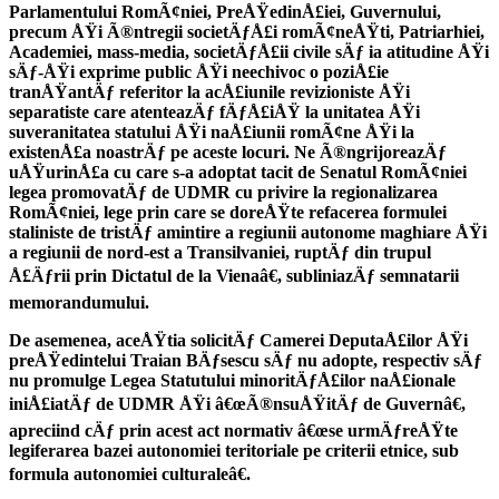
Parlamentului RomÃ¢niei, PreÅŸedinÅ£iei, Guvernului,
precum ÅŸi Ã®ntregii societÄƒÅ£i romÃ¢neÅŸti, Patriarhiei,
Academiei, mass-media, societÄƒÅ£ii civile sÄƒ ia atitudine ÅŸi
sÄƒ-ÅŸi exprime public ÅŸi neechivoc o poziÅ£ie
tranÅŸantÄƒ referitor la acÅ£iunile revizioniste ÅŸi
separatiste care atenteazÄƒ fÄƒÅ£iÅŸ la unitatea ÅŸi
suveranitatea statului ÅŸi naÅ£iunii romÃ¢ne ÅŸi la
existenÅ£a noastrÄƒ pe aceste locuri. Ne Ã®ngrijoreazÄƒ
uÅŸurinÅ£a cu care s-a adoptat tacit de Senatul RomÃ¢niei
legea promovatÄƒ de UDMR cu privire la regionalizarea
RomÃ¢niei, lege prin care se doreÅŸte refacerea formulei
staliniste de tristÄƒ amintire a regiunii autonome maghiare ÅŸi
a regiunii de nord-est a Transilvaniei, ruptÄƒ din trupul
Å£Äƒrii prin Dictatul de la Vienaâ€, subliniazÄƒ semnatarii
memorandumului.
De asemenea, aceÅŸtia solicitÄƒ Camerei DeputaÅ£ilor ÅŸi
preÅŸedintelui Traian BÄƒsescu sÄƒ nu adopte, respectiv sÄƒ
nu promulge Legea Statutului minoritÄƒÅ£ilor naÅ£ionale
iniÅ£iatÄƒ de UDMR ÅŸi â€œÃ®nsuÅŸitÄƒ de Guvernâ€,
apreciind cÄƒ prin acest act normativ â€œse urmÄƒreÅŸte
legiferarea bazei autonomiei teritoriale pe criterii etnice, sub
formula autonomiei culturaleâ€.