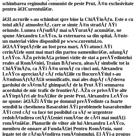
schimbarea regimului comunist de peste Prut, Ã®n exclusivitate
pentru â€žCurentulâ€œ.
â€žLucrurile s-au schimbat spre bine la ChiÅŸinÄƒu. Este o cu
totul altÄƒ atmosferÄƒ, care se simte Ã®n stradÄƒ ÅŸi
oriunde. Lumea rÄƒsuflÄƒ mai uÅŸuratÄƒ acumâ€œ, ne
spune Alexandru LeÅŸco, la externarea sa din spital, Ã®ntr-
un material video disponibil pe www.curentul.ro.
â€žAÅŸteptÄƒrile au fost prea mari, ÅŸi atunci ÅŸi
cerinÅ£ele sunt mai mari din partea oamenilorâ€œ, adaugÄƒ
LeÅŸco. ÃŽn privinÅ£a primei vizite de stat a preÅŸedintelui
reales al RomÃ¢niei, Traian BÄƒsescu, aleasÄƒ simbolic tot la
ChiÅŸinÄƒu, ca ÅŸi Ã®n urmÄƒ cu cinci ani, Alexandru
LeÅŸco apreciazÄƒ cÄƒ relaÅ£iile cu BucureÅŸtiul s-au
Ã®mbunÄƒtÄƒÅ£it semnificativ, mai ales dupÄƒ cÄƒderea
gardului de sÃ¢rmÄƒ ghimpatÄƒ de la Prut ÅŸi semnarea
acordului de mic trafic de frontierÄƒ. ÃŽn ce priveÅŸte alte
aÅŸteptÄƒri ale fraÅ£ilor de peste Prut, Alexandru LeÅŸco
ne spune: â€žÃŽl ÅŸtiu pe domnul preÅŸedinte ca foarte
sensibil la chestiunea Basarabiei ÅŸi problemele basarabenilor
ÅŸi cred cÄƒ va face tot posibilul ca sÄƒ se urgenteze
redobÃ¢ndirea cetÄƒÅ£eniei romÃ¢ne de cÃ¢t mai mulÅ£i
romÃ¢niâ€œ. Planurile de viitor ale lui Alexandru LeÅŸco,
membru de onoare al FundaÅ£iei Pentru RomÃ¢nia, sunt
legate tot de rÄƒspÃ¢ndirea romÃ¢nismului. El ÅŸi-a propus