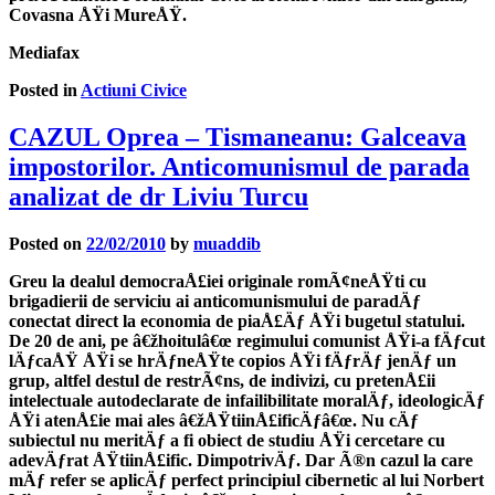
Covasna ÅŸi MureÅŸ.
Mediafax
Posted in
Actiuni Civice
CAZUL Oprea – Tismaneanu: Galceava
impostorilor. Anticomunismul de parada
analizat de dr Liviu Turcu
Posted on
22/02/2010
by
muaddib
Greu la dealul democraÅ£iei originale romÃ¢neÅŸti cu
brigadierii de serviciu ai anticomunismului de paradÄƒ
conectat direct la economia de piaÅ£Äƒ ÅŸi bugetul statului.
De 20 de ani, pe â€žhoitulâ€œ regimului comunist ÅŸi-a fÄƒcut
lÄƒcaÅŸ ÅŸi se hrÄƒneÅŸte copios ÅŸi fÄƒrÄƒ jenÄƒ un
grup, altfel destul de restrÃ¢ns, de indivizi, cu pretenÅ£ii
intelectuale autodeclarate de infailibilitate moralÄƒ, ideologicÄƒ
ÅŸi atenÅ£ie mai ales â€žÅŸtiinÅ£ificÄƒâ€œ. Nu cÄƒ
subiectul nu meritÄƒ a fi obiect de studiu ÅŸi cercetare cu
adevÄƒrat ÅŸtiinÅ£ific. DimpotrivÄƒ. Dar Ã®n cazul la care
mÄƒ refer se aplicÄƒ perfect principiul cibernetic al lui Norbert