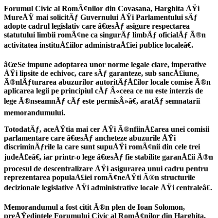
Forumul Civic al RomÃ¢nilor din Covasana, Harghita ÅŸi
MureÅŸ mai solicitÄƒ Guvernului ÅŸi Parlamentului sÄƒ
adopte cadrul legislativ care â€œsÄƒ asigure respectarea
statutului limbii romÃ¢ne ca singurÄƒ limbÄƒ oficialÄƒ Ã®n
activitatea instituÅ£iilor administraÅ£iei publice localeâ€.
â€œSe impune adoptarea unor norme legale clare, imperative
ÅŸi lipsite de echivoc, care sÄƒ garanteze, sub sancÅ£iune,
Ã®nlÄƒturarea abuzurilor autoritÄƒÅ£ilor locale comise Ã®n
aplicarea legii pe principiul cÄƒ Â«ceea ce nu este interzis de
lege Ã®nseamnÄƒ cÄƒ este permisÂ»â€, aratÄƒ semnatarii
memorandumului.
TotodatÄƒ, aceÅŸtia mai cer ÅŸi Ã®nfiinÅ£area unei comisii
parlamentare care â€œsÄƒ ancheteze abuzurile ÅŸi
discriminÄƒrile la care sunt supuÅŸi romÃ¢nii din cele trei
judeÅ£eâ€, iar printr-o lege â€œsÄƒ fie stabilite garanÅ£ii Ã®n
procesul de descentralizare ÅŸi asigurarea unui cadru pentru
reprezentarea populaÅ£iei romÃ¢neÅŸti Ã®n structurile
decizionale legislative ÅŸi administrative locale ÅŸi centraleâ€.
Memorandumul a fost citit Ã®n plen de Ioan Solomon,
preÅŸedintele Forumului Civic al RomÃ¢nilor din Harghita,