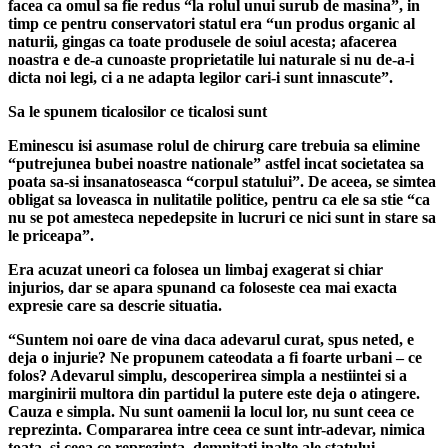
facea ca omul sa fie redus “la rolul unui surub de masina”, in
timp ce pentru conservatori statul era “un produs organic al
naturii, gingas ca toate produsele de soiul acesta; afacerea
noastra e de-a cunoaste proprietatile lui naturale si nu de-a-i
dicta noi legi, ci a ne adapta legilor cari-i sunt innascute”.
Sa le spunem ticalosilor ce ticalosi sunt
Eminescu isi asumase rolul de chirurg care trebuia sa elimine
“putrejunea bubei noastre nationale” astfel incat societatea sa
poata sa-si insanatoseasca “corpul statului”. De aceea, se simtea
obligat sa loveasca in nulitatile politice, pentru ca ele sa stie “ca
nu se pot amesteca nepedepsite in lucruri ce nici sunt in stare sa
le priceapa”.
Era acuzat uneori ca folosea un limbaj exagerat si chiar
injurios, dar se apara spunand ca foloseste cea mai exacta
expresie care sa descrie situatia.
“Suntem noi oare de vina daca adevarul curat, spus neted, e
deja o injurie? Ne propunem cateodata a fi foarte urbani – ce
folos? Adevarul simplu, descoperirea simpla a nestiintei si a
marginirii multora din partidul la putere este deja o atingere.
Cauza e simpla. Nu sunt oamenii la locul lor, nu sunt ceea ce
reprezinta. Compararea intre ceea ce sunt intr-adevar, nimica
toata, si ceea ce reprezinta, demnitati inalte ale statului,