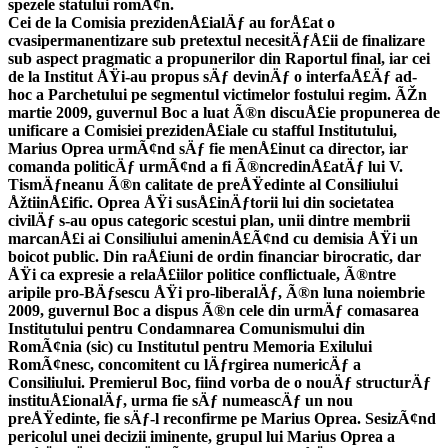
spezele statului romÃ¢n.
Cei de la Comisia prezidenÅ£ialÄƒ au forÅ£at o
cvasipermanentizare sub pretextul necesitÄƒÅ£ii de finalizare
sub aspect pragmatic a propunerilor din Raportul final, iar cei
de la Institut ÅŸi-au propus sÄƒ devinÄƒ o interfaÅ£Äƒ ad-
hoc a Parchetului pe segmentul victimelor fostului regim. ÃŽn
martie 2009, guvernul Boc a luat Ã®n discuÅ£ie propunerea de
unificare a Comisiei prezidenÅ£iale cu stafful Institutului,
Marius Oprea urmÃ¢nd sÄƒ fie menÅ£inut ca director, iar
comanda politicÄƒ urmÃ¢nd a fi Ã®ncredinÅ£atÄƒ lui V.
TismÄƒneanu Ã®n calitate de preÅŸedinte al Consiliului
ÅžtiinÅ£ific. Oprea ÅŸi susÅ£inÄƒtorii lui din societatea
civilÄƒ s-au opus categoric scestui plan, unii dintre membrii
marcanÅ£i ai Consiliului ameninÅ£Ã¢nd cu demisia ÅŸi un
boicot public. Din raÅ£iuni de ordin financiar birocratic, dar
ÅŸi ca expresie a relaÅ£iilor politice conflictuale, Ã®ntre
aripile pro-BÄƒsescu ÅŸi pro-liberalÄƒ, Ã®n luna noiembrie
2009, guvernul Boc a dispus Ã®n cele din urmÄƒ comasarea
Institutului pentru Condamnarea Comunismului din
RomÃ¢nia (sic) cu Institutul pentru Memoria Exilului
RomÃ¢nesc, concomitent cu lÄƒrgirea numericÄƒ a
Consiliului. Premierul Boc, fiind vorba de o nouÄƒ structurÄƒ
instituÅ£ionalÄƒ, urma fie sÄƒ numeascÄƒ un nou
preÅŸedinte, fie sÄƒ-l reconfirme pe Marius Oprea. SesizÃ¢nd
pericolul unei decizii iminente, grupul lui Marius Oprea a