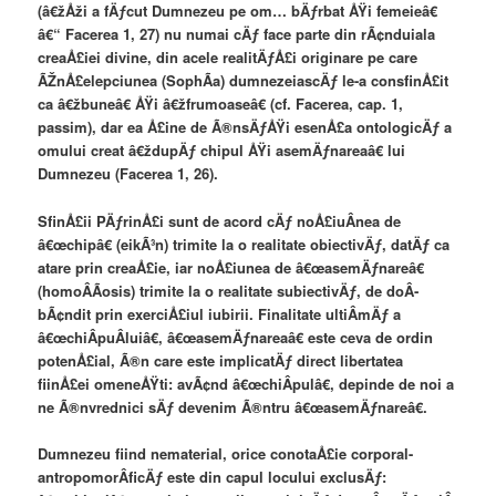
(â€žÅži a fÄƒcut Dumnezeu pe om… bÄƒrbat ÅŸi femeieâ€
â€“ Facerea 1, 27) nu numai cÄƒ face parte din rÃ¢nduiala
creaÅ£iei divine, din acele realitÄƒÅ£i originare pe care
ÃŽnÅ£elepciunea (SophÃ­a) dumnezeiascÄƒ le-a consfinÅ£it
ca â€žbuneâ€ ÅŸi â€žfrumoaseâ€ (cf. Facerea, cap. 1,
passim), dar ea Å£ine de Ã®nsÄƒÅŸi esenÅ£a ontologicÄƒ a
omului creat â€ždupÄƒ chipul ÅŸi asemÄƒnareaâ€ lui
Dumnezeu (Facerea 1, 26).
SfinÅ£ii PÄƒrinÅ£i sunt de acord cÄƒ noÅ£iuÂ­nea de
â€œchipâ€ (eikÃ³n) trimite la o realitate obiectivÄƒ, datÄƒ ca
atare prin creaÅ£ie, iar noÅ£iunea de â€œasemÄƒnareâ€
(homoÂ­Ã­osis) trimite la o realitate subiectivÄƒ, de doÂ­
bÃ¢ndit prin exerciÅ£iul iubirii. Finalitate ultiÂ­mÄƒ a
â€œchiÂ­puÂ­luiâ€, â€œasemÄƒnareaâ€ este ceva de ordin
potenÅ£ial, Ã®n care este implicatÄƒ direct libertatea
fiinÅ£ei omeneÅŸti: avÃ¢nd â€œchiÂ­pulâ€, depinde de noi a
ne Ã®nvrednici sÄƒ devenim Ã®ntru â€œasemÄƒnareâ€.
Dumnezeu fiind nematerial, orice conotaÅ£ie corporal-
antropomorÂ­ficÄƒ este din capul locului exclusÄƒ: