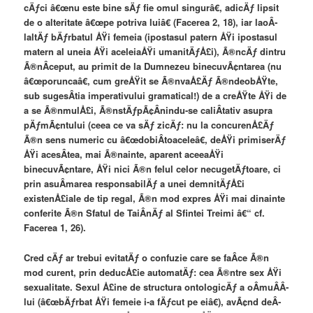
cÄƒci â€œnu este bine sÄƒ fie omul singurâ€, adicÄƒ lipsit
de o alteritate â€œpe potriva luiâ€ (Facerea 2, 18), iar laoÂ­
laltÄƒ bÄƒrbatul ÅŸi femeia (ipostasul patern ÅŸi ipostasul
matern al uneia ÅŸi aceleiaÅŸi umanitÄƒÅ£i), Ã®ncÄƒ dintru
Ã®nÂ­ceput, au primit de la Dumnezeu binecuvÃ¢ntarea (nu
â€œporuncaâ€, cum greÅŸit se Ã®nvaÅ£Äƒ Ã®ndeobÅŸte,
sub sugesÂ­tia imperativului gramatical!) de a creÅŸte ÅŸi de
a se Ã®nmulÅ£i, Ã®nstÄƒpÃ¢Â­nindu-se caliÂ­tativ asupra
pÄƒmÃ¢ntului (ceea ce va sÄƒ zicÄƒ: nu la concurenÅ£Äƒ
Ã®n sens numeric cu â€œdobiÂ­toaceleâ€, deÅŸi primiserÄƒ
ÅŸi acesÂ­tea, mai Ã®nainte, aparent aceeaÅŸi
binecuvÃ¢ntare, ÅŸi nici Ã®n felul celor necugetÄƒtoare, ci
prin asuÂ­marea responsabilÄƒ a unei demnitÄƒÅ£i
existenÅ£iale de tip regal, Ã®n mod expres ÅŸi mai dinainte
conferite Ã®n Sfatul de TaiÂ­nÄƒ al Sfintei Treimi â€“ cf.
Facerea 1, 26).
Cred cÄƒ ar trebui evitatÄƒ o confuzie care se faÂ­ce Ã®n
mod curent, prin deducÅ£ie automatÄƒ: cea Ã®ntre sex ÅŸi
sexualitate. Sexul Å£ine de structura ontologicÄƒ a oÂ­muÂ­Â­
lui (â€œbÄƒrbat ÅŸi femeie i-a fÄƒcut pe eiâ€), avÃ¢nd deÂ­