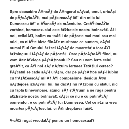
Spre deosebire Ã®nsÄƒ de Ã®ngerul cÄƒzut, omul, oricÃ¢t
de pÄƒcÄƒtoÅŸit, mai pÄƒstreazÄƒ â€“ din mila lui
Dumnezeu â€“ o ÅŸansÄƒ de mÃ¢ntuire. CreÅŸtineÅŸte
vorbind, homosexualul este â€žfratele nostru bolnavâ€. Åži
noi, ceilalÅ£i, bolim cu toÅ£ii de pÄƒcate mai mari sau mai
mici, ca niÅŸte biete fiinÅ£e muritoare ce suntem, cÄƒci
numai Fiul Omului â€žcel fÄƒrÄƒ de moarteâ€ a fost ÅŸi
â€žsingurul fÄƒrÄƒ de pÄƒcatâ€. Oare pÄƒcÄƒtoÅŸi fiind, nu
vom Ã®nÅ£elege pÄƒcÄƒtosului? Sau nu vom ierta celui
greÅŸit, ca ÅŸi noi sÄƒ nÄƒzuim iertarea TatÄƒlui ceresc?
PÄƒcatul se cade sÄƒ-l urÃ¢m, dar pe pÄƒcÄƒtos sÄƒ-l iubim
cu frÄƒÅ£eascÄƒ milÄƒ ÅŸi compasiune, desigur Ã®n
nÄƒdejdea izbÄƒvirii lui. Iar dacÄƒ nu rÄƒzbim cu sfatul, nici
cu fapta binevoitoare, atunci sÄƒ stÄƒruim a ne ruga pentru
â€žfratele nostru bolnavâ€, cÄƒci ce nu e cu putinÅ£Äƒ
oamenilor, e cu putinÅ£Äƒ lui Dumnezeu, Cel ce â€žnu vrea
moartea pÄƒcÄƒtosului, ci Ã®ndreptarea luiâ€.
V-aÅ£i rugat vreodatÄƒ pentru un homosexual?