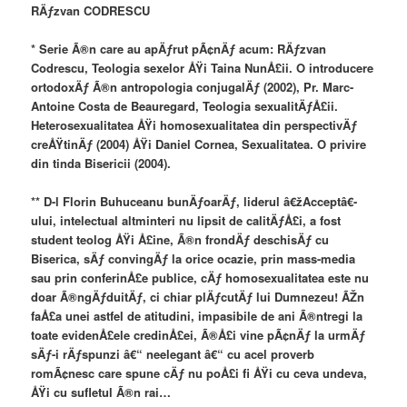
RÄƒzvan CODRESCU
* Serie Ã®n care au apÄƒrut pÃ¢nÄƒ acum: RÄƒzvan
Codrescu, Teologia sexelor ÅŸi Taina NunÅ£ii. O introducere
ortodoxÄƒ Ã®n antropologia conjugalÄƒ (2002), Pr. Marc-
Antoine Costa de Beauregard, Teologia sexualitÄƒÅ£ii.
Heterosexualitatea ÅŸi homosexualitatea din perspectivÄƒ
creÅŸtinÄƒ (2004) ÅŸi Daniel Cornea, Sexualitatea. O privire
din tinda Bisericii (2004).
** D-l Florin Buhuceanu bunÄƒoarÄƒ, liderul â€žAcceptâ€-
ului, intelectual altminteri nu lipsit de calitÄƒÅ£i, a fost
student teolog ÅŸi Å£ine, Ã®n frondÄƒ deschisÄƒ cu
Biserica, sÄƒ convingÄƒ la orice ocazie, prin mass-media
sau prin conferinÅ£e publice, cÄƒ homosexualitatea este nu
doar Ã®ngÄƒduitÄƒ, ci chiar plÄƒcutÄƒ lui Dumnezeu! ÃŽn
faÅ£a unei astfel de atitudini, impasibile de ani Ã®ntregi la
toate evidenÅ£ele credinÅ£ei, Ã®Å£i vine pÃ¢nÄƒ la urmÄƒ
sÄƒ-i rÄƒspunzi â€“ neelegant â€“ cu acel proverb
romÃ¢nesc care spune cÄƒ nu poÅ£i fi ÅŸi cu ceva undeva,
ÅŸi cu sufletul Ã®n rai…