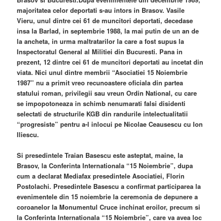
majoritatea celor deportati s-au intors in Brasov. Vasile
Vieru, unul dintre cei 61 de muncitori deportati, decedase
insa la Barlad, in septembrie 1988, la mai putin de un an de
la ancheta, in urma maltratarilor la care a fost supus la
Inspectoratul General al Militiei din Bucuresti. Pana in
prezent, 12 dintre cei 61 de muncitori deportati au incetat din
viata. Nici unul dintre membrii “Asociatiei 15 Noiembrie
1987” nu a primit vreo recunoastere oficiala din partea
statului roman, privilegii sau vreun Ordin National, cu care
se impopotoneaza in schimb nenumarati falsi disidenti
selectati de structurile KGB din randurile intelectualitatii
“progresiste” pentru a-l inlocui pe Nicolae Ceausescu cu Ion
Iliescu.
Si presedintele Traian Basescu este asteptat, maine, la
Brasov, la Conferinta Internationala “15 Noiembrie”, dupa
cum a declarat Mediafax presedintele Asociatiei, Florin
Postolachi. Presedintele Basescu a confirmat participarea la
evenimentele din 15 noiembrie la ceremonia de depunere a
coroanelor la Monumentul Cruce inchinat eroilor, precum si
la Conferinta Internationala “15 Noiembrie”, care va avea loc