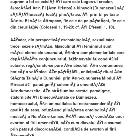
suprem a tot ce existÄƒ ÅŸi care este Logos-ul creator,
â€œcÄƒÂ­ci Ã®n El [Ã®n Hristos] a binevoit [Dumnezeu] sÄƒ
sÄƒlÄƒÅŸluiascÄƒ toatÄƒ plinÄƒtatea, ÅŸi prin El pe toate
Ã®ntru El sÄƒ le Ã®mpace, fie cele de pe pÄƒmÃ¢nt, fie cele
din ceruriâ€¦â€ (Coloseni 1, 19-20; cf. ÅŸi Efeseni 1, 10).
AÅŸadar, din perspectivÄƒ eschatologicÄƒ, sexualitatea
trece, sexele rÄƒmÃ¢n. Masculinul ÅŸi femininul sunt
mÄƒrci eterne ale umanului, Ã®ntr-o complementaritate care
depÄƒÅŸeÅŸte conjuncturalul, â€žintervalulâ€ condiÅ£iei
actuale, regÄƒsindu-se pure Ã®n absolut, Ã®n comuniunea
haricÄƒ a veÅŸnicei ÃŽmpÄƒrÄƒÅ£ii, anticipatÄƒ ritual Ã®n
SfÃ¢nta TainÄƒ a Cununiei, prin Ã®n-cununarea Mirelui ÅŸi
Miresei â€“ paradigmÄƒ solemnÄƒ a omenitÄƒÅ£ii
Ã®ndumnezeite. ÃŽn strÄƒlumina acestei paradigme,
statornicite ÅŸi binecuvÃ¢ntate de Dumnezeu,
homosexualul, Ã®n animalitatea lui netranscendentÄƒ ÅŸi
goalÄƒ de sens, refuzÃ®nd plinÄƒtatea ontologicÄƒ ÅŸi
misticÄƒ a NunÅ£ii eikonice, Ã®ÅŸi asumÄƒ condiÅ£ia unui
avorton al firii omeneÅŸti, aÅŸa cum diavolul ÅŸi-a asumat,
prin patosul discordanÅ£ei, condiÅ£ia de avorton al firii
Ã®ngereÅŸti.