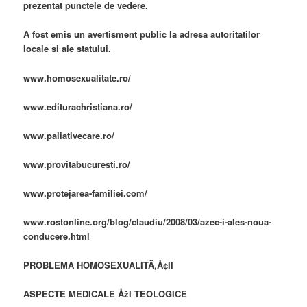
prezentat punctele de vedere.
A fost emis un avertisment public la adresa autoritatilor
locale si ale statului.
www.homosexualitate.ro/
www.editurachristiana.ro/
www.paliativecare.ro/
www.provitabucuresti.ro/
www.protejarea-familiei.com/
www.rostonline.org/blog/claudiu/2008/03/azec-i-ales-noua-
conducere.html
PROBLEMA HOMOSEXUALITÄ‚Å¢II
ASPECTE MEDICALE ÅžI TEOLOGICE