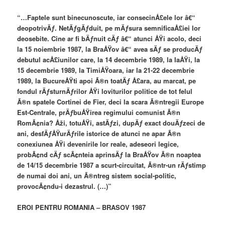
“…Faptele sunt binecunoscute, iar consecinÅ£ele lor â€“
deopotrivÄƒ. NetÄƒgÄƒduit, pe mÄƒsura semnificaÅ£iei lor
deosebite. Cine ar fi bÄƒnuit cÄƒ â€“ atunci ÅŸi acolo, deci
la 15 noiembrie 1987, la BraÅŸov â€“ avea sÄƒ se producÄƒ
debutul acÅ£iunilor care, la 14 decembrie 1989, la IaÅŸi, la
15 decembrie 1989, la TimiÅŸoara, iar la 21-22 decembrie
1989, la BucureÅŸti apoi Ã®n toatÄƒ Å£ara, au marcat, pe
fondul rÄƒsturnÄƒrilor ÅŸi loviturilor politice de tot felul
Ã®n spatele Cortinei de Fier, deci la scara Ã®ntregii Europe
Est-Centrale, prÄƒbuÅŸirea regimului comunist Ã®n
RomÃ¢nia? Åži, totuÅŸi, astÄƒzi, dupÄƒ exact douÄƒzeci de
ani, desfÄƒÅŸurÄƒrile istorice de atunci ne apar Ã®n
conexiunea ÅŸi devenirile lor reale, adeseori legice,
probÃ¢nd cÄƒ scÃ¢nteia aprinsÄƒ la BraÅŸov Ã®n noaptea
de 14/15 decembrie 1987 a scurt-circuitat, Ã®ntr-un rÄƒstimp
de numai doi ani, un Ã®ntreg sistem social-politic,
provocÃ¢ndu-i dezastrul. (…)”
EROI PENTRU ROMANIA – BRASOV 1987