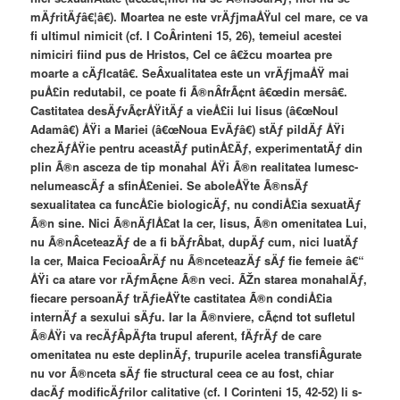
mÄƒritÄƒâ€¦â€). Moartea ne este vrÄƒjmaÅŸul cel mare, ce va
fi ultimul nimicit (cf. I CoÂ­rinteni 15, 26), temeiul acestei
nimiciri fiind pus de Hristos, Cel ce â€žcu moartea pre
moarte a cÄƒlcatâ€. SeÂ­xualitatea este un vrÄƒjmaÅŸ mai
puÅ£in redutabil, ce poate fi Ã®nÂ­frÃ¢nt â€œdin mersâ€.
Castitatea desÄƒvÃ¢rÅŸitÄƒ a vieÅ£ii lui Iisus (â€œNoul
Adamâ€) ÅŸi a Mariei (â€œNoua EvÄƒâ€) stÄƒ pildÄƒ ÅŸi
chezÄƒÅŸie pentru aceastÄƒ putinÅ£Äƒ, experimentatÄƒ din
plin Ã®n asceza de tip monahal ÅŸi Ã®n realitatea lumesc-
nelumeascÄƒ a sfinÅ£eniei. Se aboleÅŸte Ã®nsÄƒ
sexualitatea ca funcÅ£ie biologicÄƒ, nu condiÅ£ia sexuatÄƒ
Ã®n sine. Nici Ã®nÄƒlÅ£at la cer, Iisus, Ã®n omenitatea Lui,
nu Ã®nÂ­ceteazÄƒ de a fi bÄƒrÂ­bat, dupÄƒ cum, nici luatÄƒ
la cer, Maica FecioaÂ­rÄƒ nu Ã®nceteazÄƒ sÄƒ fie femeie â€“
ÅŸi ca atare vor rÄƒmÃ¢ne Ã®n veci. ÃŽn starea monahalÄƒ,
fiecare persoanÄƒ trÄƒieÅŸte castitatea Ã®n condiÅ£ia
internÄƒ a sexului sÄƒu. Iar la Ã®nviere, cÃ¢nd tot sufletul
Ã®ÅŸi va recÄƒÂ­pÄƒta trupul aferent, fÄƒrÄƒ de care
omenitatea nu este deplinÄƒ, trupurile acelea transfiÂ­gurate
nu vor Ã®nceta sÄƒ fie structural ceea ce au fost, chiar
dacÄƒ modificÄƒrilor calitative (cf. I Corinteni 15, 42-52) li s-