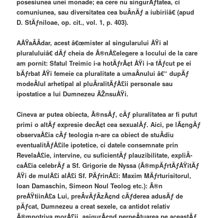
posesiunea unei monade; ea cere nu singurÄƒtatea, ci
comuniunea, sau diversitatea cea buÂ­nÄƒ a iubiriiâ€ (apud
D. StÄƒniloae, op. cit., vol. 1, p. 403).
AÅŸaÂ­Â­dar, acest â€œmister al singularului ÅŸi al
pluraluluiâ€ dÄƒ cheia de Ã®nÅ£elegere a locului de la care
am pornit: Sfatul Treimic i-a hotÄƒrÃ¢t ÅŸi i-a fÄƒcut pe ei
bÄƒrbat ÅŸi femeie ca pluralitate a umaÂ­nului â€“ dupÄƒ
modeÂ­lul arhetipal al pluÂ­ralitÄƒÅ£ii personale sau
ipostatice a lui Dumnezeu ÃŽnsuÅŸi.
Cineva ar putea obiecta, Ã®nsÄƒ, cÄƒ pluralitatea ar fi putut
primi o altÄƒ expresie decÃ¢t cea sexualÄƒ. Aici, pe lÃ¢ngÄƒ
observaÅ£ia cÄƒ teologia n-are ca obiect de stuÂ­diu
eventualitÄƒÅ£ile ipotetice, ci datele consemnate prin
RevelaÅ£ie, intervine, cu suficientÄƒ plauzibilitate, expliÂ­
caÅ£ia celebrÄƒ a Sf. Grigorie de Nyssa (Ã®mpÄƒrtÄƒÅŸitÄƒ
ÅŸi de mulÅ£i alÅ£i Sf. PÄƒrinÅ£i: Maxim MÄƒrturisitorul,
Ioan Damaschin, Simeon Noul Teolog etc.): Ã®n
preÅŸtiinÅ£a Lui, preÂ­vÄƒÂ­zÃ¢nd cÄƒderea adusÄƒ de
pÄƒcat, Dumnezeu a creat sexele, ca antidot relativ
Ã®mpotriva morÅ£ii, asigurÃ¢nd perpeÂ­tuarea pe aceastÄƒ