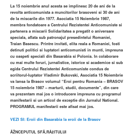
La 15 noiembrie anul acesta se implinesc 20 de ani de la
revolta anticomunista a muncitorilor brasoveni si 30 de ani
de la miscarile din 1977. Asociatia 15 Noiembrie 1987,
membra fondatoare a Centrului Rezistentei Anticomuniste si
partenera a miscarii Solidaritatea a pregatit o aniversare
speciala, aflata sub patronajul presedintelui Romaniei,
Traian Basescu. Printre invitati, elita reala a Romaniei, fosti
detinuti politici si luptatori anticomunisti in munti, impreuna
cu oaspeti speciali din Basarabia si Polonia. In colaborare
cu mai multe foruri, jurnalistice, istorice si academice si sub
egida Centrului Rezistentei Anticomuniste condus de
scriitorul-luptator Vladimir Bukovski, Asociatia 15 Noiembrie
va lansa la Brasov volumul “Eroi pentru Romania – BRASOV
15 noiembrie 1987 – marturii, studii, documente”, din care
va prezentam mai jos o introducere impreuna cu programul
manifestarii si un articol de exceptie din Jurnalul National.
PROGRAMUL manifestarii este afisat mai jos.
VEZI SI: Eroii din Basarabia la eroii de la Brasov
ÃŽNCEPUTUL SFÃ‚RÅžITULUI