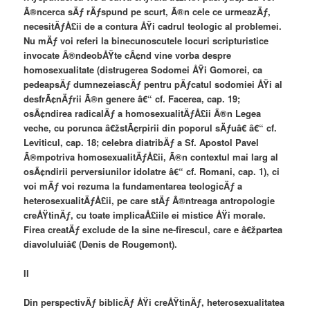
Ã®ncerca sÄƒ rÄƒspund pe scurt, Ã®n cele ce urmeazÄƒ,
necesitÄƒÅ£ii de a contura ÅŸi cadrul teologic al problemei.
Nu mÄƒ voi referi la binecunoscutele locuri scripturistice
invocate Ã®ndeobÅŸte cÃ¢nd vine vorba despre
homosexualitate (distrugerea Sodomei ÅŸi Gomorei, ca
pedeapsÄƒ dumnezeiascÄƒ pentru pÄƒcatul sodomiei ÅŸi al
desfrÃ¢nÄƒrii Ã®n genere â€“ cf. Facerea, cap. 19;
osÃ¢ndirea radicalÄƒ a homosexualitÄƒÅ£ii Ã®n Legea
veche, cu porunca â€žstÃ¢rpirii din poporul sÄƒuâ€ â€“ cf.
Leviticul, cap. 18; celebra diatribÄƒ a Sf. Apostol Pavel
Ã®mpotriva homosexualitÄƒÅ£ii, Ã®n contextul mai larg al
osÃ¢ndirii perversiunilor idolatre â€“ cf. Romani, cap. 1), ci
voi mÄƒ voi rezuma la fundamentarea teologicÄƒ a
heterosexualitÄƒÅ£ii, pe care stÄƒ Ã®ntreaga antropologie
creÅŸtinÄƒ, cu toate implicaÅ£iile ei mistice ÅŸi morale.
Firea creatÄƒ exclude de la sine ne-firescul, care e â€žpartea
diavoluluiâ€ (Denis de Rougemont).
II
Din perspectivÄƒ biblicÄƒ ÅŸi creÅŸtinÄƒ, heterosexualitatea