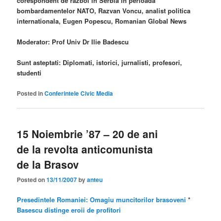
corespondent de razboi in Serbia in perioada
bombardamentelor NATO, Razvan Voncu, analist politica
internationala, Eugen Popescu, Romanian Global News
Moderator: Prof Univ Dr Ilie Badescu
Sunt asteptati: Diplomati, istorici, jurnalisti, profesori,
studenti
Posted in
Conferintele Civic Media
15 Noiembrie ’87 – 20 de ani
de la revolta anticomunista
de la Brasov
Posted on
13/11/2007
by
anteu
Presedintele Romaniei: Omagiu muncitorilor brasoveni
*
Basescu distinge eroii de profitori