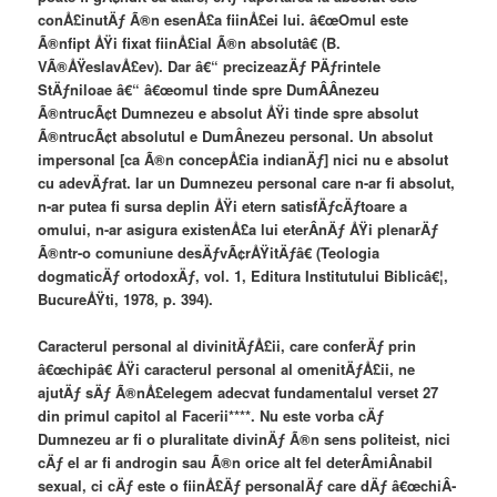
conÅ£inutÄƒ Ã®n esenÅ£a fiinÅ£ei lui. â€œOmul este
Ã®nfipt ÅŸi fixat fiinÅ£ial Ã®n absolutâ€ (B.
VÃ®ÅŸeslavÅ£ev). Dar â€“ precizeazÄƒ PÄƒrintele
StÄƒniloae â€“ â€œomul tinde spre DumÂ­Â­nezeu
Ã®ntrucÃ¢t Dumnezeu e absolut ÅŸi tinde spre absolut
Ã®ntrucÃ¢t absolutul e DumÂ­nezeu personal. Un absolut
impersonal [ca Ã®n concepÅ£ia indianÄƒ] nici nu e absolut
cu adevÄƒrat. Iar un Dumnezeu personal care n-ar fi absolut,
n-ar putea fi sursa deplin ÅŸi etern satisfÄƒcÄƒtoare a
omului, n-ar asigura existenÅ£a lui eterÂ­nÄƒ ÅŸi plenarÄƒ
Ã®ntr-o comuniune desÄƒvÃ¢rÅŸitÄƒâ€ (Teologia
dogmaticÄƒ ortodoxÄƒ, vol. 1, Editura Institutului Biblicâ€¦,
BucureÅŸti, 1978, p. 394).
Caracterul personal al divinitÄƒÅ£ii, care conferÄƒ prin
â€œchipâ€ ÅŸi caracterul personal al omenitÄƒÅ£ii, ne
ajutÄƒ sÄƒ Ã®nÅ£elegem adecvat fundamentalul verset 27
din primul capitol al Facerii****. Nu este vorba cÄƒ
Dumnezeu ar fi o pluralitate divinÄƒ Ã®n sens politeist, nici
cÄƒ el ar fi androgin sau Ã®n orice alt fel deterÂ­miÂ­nabil
sexual, ci cÄƒ este o fiinÅ£Äƒ personalÄƒ care dÄƒ â€œchiÂ­