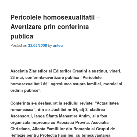
Pericolele homosexualitatii –
Avertizare prin conferinta
publica
Posted on
22/05/2008
by
anteu
Asociatia Ziaristilor si Editorilor Crestini a sustinut, vineri,
23 mai, conferinta-avertizare publica “Pericolele
homosexualitatii â€“ agresiunea asupra familiei, moralei si
ordinii publice”.
Conferinta s-a desfasurat la sediului revistei “Actualitatea
romaneasca”, din str Justitiei nr 54, etj 3, cladirea
Ascensorul, langa Sfanta Manastire Antim, si a fost
organizata impreuna cu Asociatia Provita, Asociatia
Christiana, Alianta Familiilor din Romania si Grupul de
Reflexie pentru Protectia Familiei, cu binecuvantarea