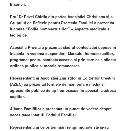
Bisericii.
Prof Dr Pavel Chirila din partea Asociatiei Christiana si a
Grupului de Reflexie pentru Protectia Familiei a prezentat
lucrarea “Bolile homosexualilor” – Aspecte medicale si
teologice.
Asociatia Provita a prezentat stadiul contestatiei depuse in
instanta in vederea suspendarii Marsului homosexualilor,
programat pentru sambata aceasta si prin care este sfidata
ordinea publica si morala romaneasca.
Reprezentanti ai Asociatiei Ziaristilor si Editorilor Crestini
(AZEC) au prezentat formele de manipulare media si
agresiunile publice de tip homosexual in special la adresa
copiilor.
Alianta Familiilor a prezentat un punct de vedere despre
necesitatea intaririi Codului Familiei.
Reprezentanti ai celor trei mari religii monoteiste si-au