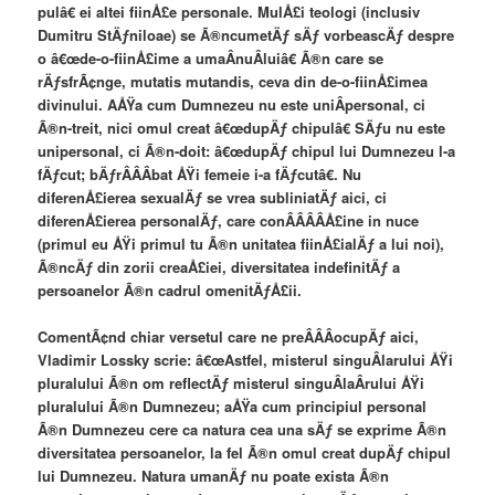
pulâ€ ei altei fiinÅ£e personale. MulÅ£i teologi (inclusiv
Dumitru StÄƒniloae) se Ã®ncumetÄƒ sÄƒ vorbeascÄƒ despre
o â€œde-o-fiinÅ£ime a umaÂ­nuÂ­luiâ€ Ã®n care se
rÄƒsfrÃ¢nge, mutatis mutandis, ceva din de-o-fiinÅ£imea
divinului. AÅŸa cum Dumnezeu nu este uniÂ­personal, ci
Ã®n-treit, nici omul creat â€œdupÄƒ chipulâ€ SÄƒu nu este
unipersonal, ci Ã®n-doit: â€œdupÄƒ chipul lui Dumnezeu l-a
fÄƒcut; bÄƒrÂ­Â­Â­bat ÅŸi femeie i-a fÄƒcutâ€. Nu
diferenÅ£ierea sexualÄƒ se vrea subliniatÄƒ aici, ci
diferenÅ£ierea personalÄƒ, care conÂ­Â­Â­Â­Å£ine in nuce
(primul eu ÅŸi primul tu Ã®n unitatea fiinÅ£ialÄƒ a lui noi),
Ã®ncÄƒ din zorii creaÅ£iei, diversitatea indefinitÄƒ a
persoanelor Ã®n cadrul omenitÄƒÅ£ii.
ComentÃ¢nd chiar versetul care ne preÂ­Â­Â­ocupÄƒ aici,
Vladimir Lossky scrie: â€œAstfel, misterul singuÂ­larului ÅŸi
pluralului Ã®n om reflectÄƒ misterul singuÂ­laÂ­rului ÅŸi
pluralului Ã®n Dumnezeu; aÅŸa cum principiul personal
Ã®n Dumnezeu cere ca natura cea una sÄƒ se exprime Ã®n
diversitatea persoanelor, la fel Ã®n omul creat dupÄƒ chipul
lui Dumnezeu. Natura umanÄƒ nu poate exista Ã®n