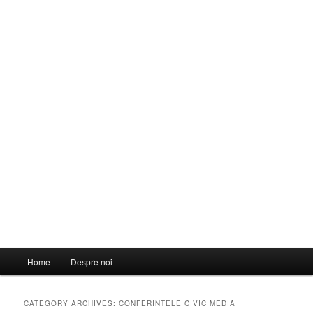
Main
Home
Despre noi
menu
CATEGORY ARCHIVES:
CONFERINTELE CIVIC MEDIA