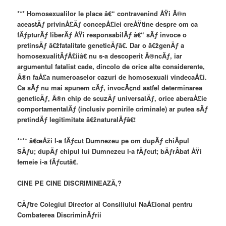
*** Homosexualilor le place â€“ contravenind ÅŸi Ã®n
aceastÄƒ privinÅ£Äƒ concepÅ£iei creÅŸtine despre om ca
fÄƒpturÄƒ liberÄƒ ÅŸi responsabilÄƒ â€“ sÄƒ invoce o
pretinsÄƒ â€žfatalitate geneticÄƒâ€. Dar o â€žgenÄƒ a
homosexualitÄƒÅ£iiâ€ nu s-a descoperit Ã®ncÄƒ, iar
argumentul fatalist cade, dincolo de orice alte considerente,
Ã®n faÅ£a numeroaselor cazuri de homosexuali vindecaÅ£i.
Ca sÄƒ nu mai spunem cÄƒ, invocÃ¢nd astfel determinarea
geneticÄƒ, Ã®n chip de scuzÄƒ universalÄƒ, orice aberaÅ£ie
comportamentalÄƒ (inclusiv pornirile criminale) ar putea sÄƒ
pretindÄƒ legitimitate â€žnaturalÄƒâ€!
**** â€œÅži l-a fÄƒcut Dumnezeu pe om dupÄƒ chiÂ­pul
SÄƒu; dupÄƒ chipul lui Dumnezeu l-a fÄƒcut; bÄƒrÂ­bat ÅŸi
femeie i-a fÄƒcutâ€.
CINE PE CINE DISCRIMINEAZÄ‚?
CÄƒtre Colegiul Director al Consiliului NaÅ£ional pentru
Combaterea DiscriminÄƒrii