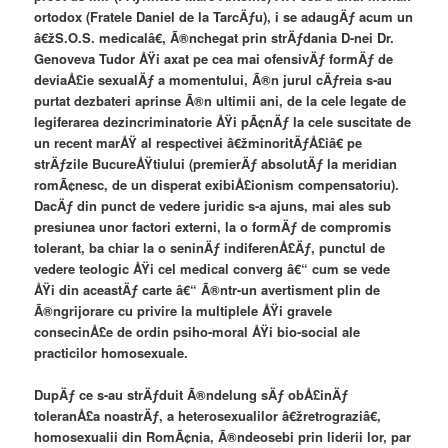
ortodox (Fratele Daniel de la TarcÄƒu), i se adaugÄƒ acum un
â€žS.O.S. medicalâ€, Ã®nchegat prin strÄƒdania D-nei Dr.
Genoveva Tudor ÅŸi axat pe cea mai ofensivÄƒ formÄƒ de
deviaÅ£ie sexualÄƒ a momentului, Ã®n jurul cÄƒreia s-au
purtat dezbateri aprinse Ã®n ultimii ani, de la cele legate de
legiferarea dezincriminatorie ÅŸi pÃ¢nÄƒ la cele suscitate de
un recent marÅŸ al respectivei â€žminoritÄƒÅ£iâ€ pe
strÄƒzile BucureÅŸtiului (premierÄƒ absolutÄƒ la meridian
romÃ¢nesc, de un disperat exibiÅ£ionism compensatoriu).
DacÄƒ din punct de vedere juridic s-a ajuns, mai ales sub
presiunea unor factori externi, la o formÄƒ de compromis
tolerant, ba chiar la o seninÄƒ indiferenÅ£Äƒ, punctul de
vedere teologic ÅŸi cel medical converg â€“ cum se vede
ÅŸi din aceastÄƒ carte â€“ Ã®ntr-un avertisment plin de
Ã®ngrijorare cu privire la multiplele ÅŸi gravele
consecinÅ£e de ordin psiho-moral ÅŸi bio-social ale
practicilor homosexuale.
DupÄƒ ce s-au strÄƒduit Ã®ndelung sÄƒ obÅ£inÄƒ
toleranÅ£a noastrÄƒ, a heterosexualilor â€žretrograziâ€,
homosexualii din RomÃ¢nia, Ã®ndeosebi prin liderii lor, par