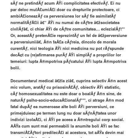
sÄƒ ne pretindÄƒ acum ÅŸi complicitatea efectivÄƒ. Ei nu
par deloc mulÅ£umiÅ£i doar cu drepturile protectoare, ci
ambiÅ£ioneazÄƒ ca perversiunea lor sÄƒ fie asimilatÄƒ
normalitÄƒÅ£ii â€“ ÅŸi nu numai de cÄƒtre â€žsocietatea
civilÄƒâ€, ci chiar ÅŸi de cÄƒtre comunitatea… eclezialÄƒ!**
Or, aceastÄƒ pretenÅ£ie reprezintÄƒ un fel de â€žperversiune
a perversiuniiâ€, Ã®n faÅ£a cÄƒreia, dincolo de morala
curentÄƒ, nici teologia ÅŸi nici medicina nu pot rÄƒspunde
decÃ¢t cu (re)afirmarea purÄƒ ÅŸi simplÄƒ a propriilor lor
temeiuri: lupta Ã®mpotriva pÄƒcatului ÅŸi lupta Ã®mpotriva
bolii.
Documentarul medical â€žla ziâ€, cuprins selectiv Ã®n acest
mic volum, aratÄƒ cu prisosinÅ£Äƒ, obiectiv ÅŸi statistic,
cÄƒ homosexualitatea nu este doar o boalÄƒ Ã®n sine, de
naturÄƒ psiho-socio-educaÅ£ionalÄƒ***, ci atrage Ã®n mod
fatal dupÄƒ ea numeroase alte boli ÅŸi perversiuni, ce
primejduiesc pe termen lung nu doar sÄƒnÄƒtatea unor
indivizi izolaÅ£i, ci ÅŸi pe aceea a Ã®ntregului corp social.
AÅŸa cum sunt mai permeabili la anumite boli ÅŸi se fac
transmiÅ£Äƒtori predilecÅ£i ai acestora, tot aÅŸa devin mai