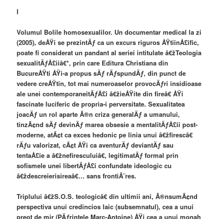
I
Volumul Bolile homosexualilor. Un documentar medical la zi
(2005), deÅŸi se prezintÄƒ ca un excurs riguros ÅŸtiinÅ£ific,
poate fi considerat un pandant al seriei intitulate â€žTeologia
sexualitÄƒÅ£iiâ€*, prin care Editura Christiana din
BucureÅŸti ÅŸi-a propus sÄƒ rÄƒspundÄƒ, din punct de
vedere creÅŸtin, tot mai numeroaselor provocÄƒri insidioase
ale unei contemporaneitÄƒÅ£i â€žieÅŸite din fireâ€ ÅŸi
fascinate luciferic de propria-i perversitate. Sexualitatea
joacÄƒ un rol aparte Ã®n criza generalÄƒ a umanului,
tinzÃ¢nd sÄƒ devinÄƒ marea obsesie a mentalitÄƒÅ£ii post-
moderne, atÃ¢t ca exces hedonic pe linia unui â€žfirescâ€
rÄƒu valorizat, cÃ¢t ÅŸi ca aventurÄƒ deviantÄƒ sau
tentaÅ£ie a â€žnefiresculuiâ€, legitimatÄƒ formal prin
sofismele unei libertÄƒÅ£i confundate ideologic cu
â€ždescreierisireaâ€… sans frontiÃ¨res.
Triplului â€žS.O.S. teologicâ€ din ultimii ani, Ã®nsumÃ¢nd
perspectiva unui credincios laic (subsemnatul), cea a unui
preot de mir (PÄƒrintele Marc-Antoine) ÅŸi cea a unui monah