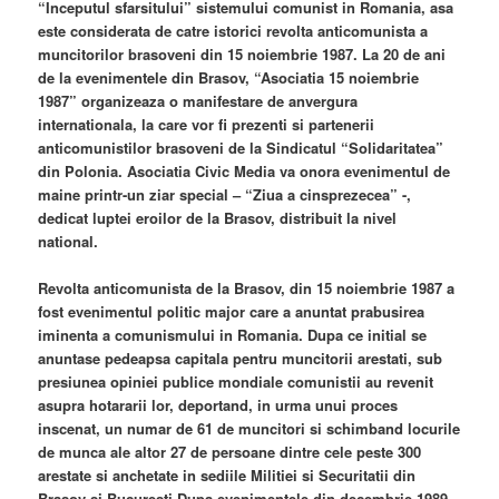
“Inceputul sfarsitului” sistemului comunist in Romania, asa
este considerata de catre istorici revolta anticomunista a
muncitorilor brasoveni din 15 noiembrie 1987. La 20 de ani
de la evenimentele din Brasov, “Asociatia 15 noiembrie
1987” organizeaza o manifestare de anvergura
internationala, la care vor fi prezenti si partenerii
anticomunistilor brasoveni de la Sindicatul “Solidaritatea”
din Polonia. Asociatia Civic Media va onora evenimentul de
maine printr-un ziar special – “Ziua a cinsprezecea” -,
dedicat luptei eroilor de la Brasov, distribuit la nivel
national.
Revolta anticomunista de la Brasov, din 15 noiembrie 1987 a
fost evenimentul politic major care a anuntat prabusirea
iminenta a comunismului in Romania. Dupa ce initial se
anuntase pedeapsa capitala pentru muncitorii arestati, sub
presiunea opiniei publice mondiale comunistii au revenit
asupra hotararii lor, deportand, in urma unui proces
inscenat, un numar de 61 de muncitori si schimband locurile
de munca ale altor 27 de persoane dintre cele peste 300
arestate si anchetate in sediile Militiei si Securitatii din
Brasov si Bucuresti.Dupa evenimentele din decembrie 1989,