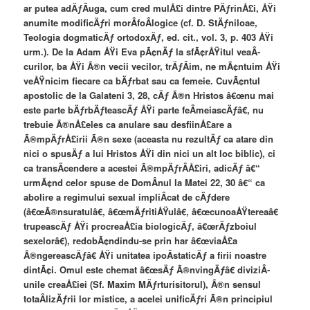
ar putea adÄƒÂ­uga, cum cred mulÅ£i dintre PÄƒrinÅ£i, ÅŸi
anumite modificÄƒri morÂ­foÂ­logice (cf. D. StÄƒniloae,
Teologia dogmaticÄƒ ortodoxÄƒ, ed. cit., vol. 3, p. 403 ÅŸi
urm.). De la Adam ÅŸi Eva pÃ¢nÄƒ la sfÃ¢rÅŸitul veaÂ­
curilor, ba ÅŸi Ã®n vecii vecilor, trÄƒÂ­im, ne mÃ¢ntuim ÅŸi
veÅŸnicim fiecare ca bÄƒrbat sau ca femeie. CuvÃ¢ntul
apostolic de la Galateni 3, 28, cÄƒ Ã®n Hristos â€œnu mai
este parte bÄƒrbÄƒteascÄƒ ÅŸi parte feÂ­meiascÄƒâ€, nu
trebuie Ã®nÅ£eles ca anulare sau desfiinÅ£are a
Ã®mpÄƒrÅ£irii Ã®n sexe (aceasta nu rezultÄƒ ca atare din
nici o spusÄƒ a lui Hristos ÅŸi din nici un alt loc biblic), ci
ca transÂ­cendere a acestei Ã®mpÄƒrÂ­Å£iri, adicÄƒ â€“
urmÃ¢nd celor spuse de DomÂ­nul la Matei 22, 30 â€“ ca
abolire a regimului sexual impliÂ­cat de cÄƒdere
(â€œÃ®nsuratulâ€, â€œmÄƒritiÅŸulâ€, â€œcunoaÅŸtereaâ€
trupeascÄƒ ÅŸi procreaÅ£ia biologicÄƒ, â€œrÄƒzboiul
sexelorâ€), redobÃ¢ndindu-se prin har â€œviaÅ£a
Ã®ngereascÄƒâ€ ÅŸi unitatea ipoÂ­staticÄƒ a firii noastre
dintÃ¢i. Omul este chemat â€œsÄƒ Ã®nvingÄƒâ€ diviziÂ­
unile creaÅ£iei (Sf. Maxim MÄƒrturisitorul), Ã®n sensul
totaÂ­lizÄƒrii lor mistice, a acelei unificÄƒri Ã®n principiul