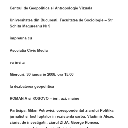
Centrul de Geopolitica si Antropologie Vizuala
Universitatea din Bucuresti, Facultatea de Sociologie – Str
Schitu Magureanu Nr 9
impreuna cu
Asociatia Civic Media
va invita
Miercuri, 30 ianuarie 2008, ora 15.00
la dezbaterea geopolitica
ROMANIA si KOSOVO – ieri, azi, maine
Participa: Milan Petrovici, corespondentul ziarului Politika,
jurnalist si fost luptator in rezistenta sarba, Vladimir Alexe,
ziarist de investigatii, ziarul ZIUA, George Roncea,