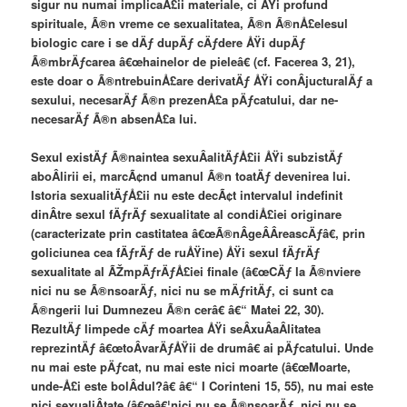
sigur nu numai implicaÅ£ii materiale, ci ÅŸi profund
spirituale, Ã®n vreme ce sexualitatea, Ã®n Ã®nÅ£elesul
biologic care i se dÄƒ dupÄƒ cÄƒdere ÅŸi dupÄƒ
Ã®mbrÄƒcarea â€œhainelor de pieleâ€ (cf. Facerea 3, 21),
este doar o Ã®ntrebuinÅ£are derivatÄƒ ÅŸi conÂ­jucturalÄƒ a
sexului, necesarÄƒ Ã®n prezenÅ£a pÄƒcatului, dar ne-
necesarÄƒ Ã®n absenÅ£a lui.
Sexul existÄƒ Ã®naintea sexuÂ­alitÄƒÅ£ii ÅŸi subzistÄƒ
aboÂ­lirii ei, marcÃ¢nd umanul Ã®n toatÄƒ devenirea lui.
Istoria sexualitÄƒÅ£ii nu este decÃ¢t intervalul indefinit
dinÂ­tre sexul fÄƒrÄƒ sexualitate al condiÅ£iei originare
(caracterizate prin castitatea â€œÃ®nÂ­geÂ­Â­reascÄƒâ€, prin
goliciunea cea fÄƒrÄƒ de ruÅŸine) ÅŸi sexul fÄƒrÄƒ
sexualitate al ÃŽmpÄƒrÄƒÅ£iei finale (â€œCÄƒ la Ã®nviere
nici nu se Ã®nsoarÄƒ, nici nu se mÄƒritÄƒ, ci sunt ca
Ã®ngerii lui Dumnezeu Ã®n cerâ€ â€“ Matei 22, 30).
RezultÄƒ limpede cÄƒ moartea ÅŸi seÂ­xuÂ­aÂ­litatea
reprezintÄƒ â€œtoÂ­varÄƒÅŸii de drumâ€ ai pÄƒcatului. Unde
nu mai este pÄƒcat, nu mai este nici moarte (â€œMoarte,
unde-Å£i este bolÂ­dul?â€ â€“ I Corinteni 15, 55), nu mai este
nici sexualiÂ­tate (â€œâ€¦nici nu se Ã®nsoarÄƒ, nici nu se