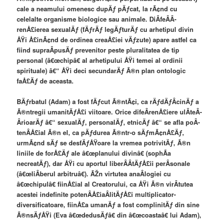
cale a neamului omenesc dupÄƒ pÄƒcat, la rÃ¢nd cu
celelalte organisme biologice sau animale. DiÂ­feÂ­Â­
renÅ£ierea sexualÄƒ (fÄƒrÄƒ legÄƒturÄƒ cu arhetipul divin
ÅŸi Å£inÃ¢nd de ordinea creaÅ£iei vÄƒzute) apare astfel ca
fiind supraÂ­pusÄƒ prevenitor peste pluralitatea de tip
personal (â€œchipâ€ al arhetipului ÅŸi temei al ordinii
spirituale) â€“ ÅŸi deci secundarÄƒ Ã®n plan ontologic
faÅ£Äƒ de aceasta.
BÄƒrbatul (Adam) a fost fÄƒcut Ã®ntÃ¢i, ca rÄƒdÄƒÂ­cinÄƒ a
Ã®ntregii umanitÄƒÅ£i viitoare. Orice difeÂ­renÅ£iere ulÂ­teÂ­
Â­rioarÄƒ â€“ sexualÄƒ, personalÄƒ, etnicÄƒ â€“ se afla poÂ­
tenÂ­Å£ial Ã®n el, ca pÄƒdurea Ã®ntr-o sÄƒmÃ¢nÅ£Äƒ,
urmÃ¢nd sÄƒ se desfÄƒÅŸoare la vremea potrivitÄƒ, Ã®n
liniile de forÅ£Äƒ ale â€œplanului divinâ€ (sophÃ­a
necreatÄƒ), dar ÅŸi cu aportul liberÂ­Â­tÄƒÅ£ii perÂ­sonale
(â€œliÂ­berul arbitruâ€). ÃŽn virtutea anaÂ­logiei cu
â€œchipulâ€ fiinÅ£ial al Creatorului, ca ÅŸi Ã®n virÂ­tutea
acestei indefinite potenÂ­Å£iaÂ­litÄƒÅ£i multiplicator-
diversificatoare, fiinÅ£a umanÄƒ a fost complinitÄƒ din sine
Ã®nsÄƒÅŸi (Eva â€œdedusÄƒâ€ din â€œcoastaâ€ lui Adam),