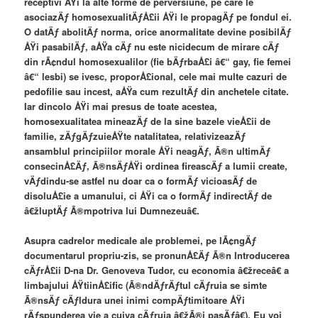
receptivi ÅŸi la alte forme de perversiune, pe care le
asociazÄƒ homosexualitÄƒÅ£ii ÅŸi le propagÄƒ pe fondul ei.
O datÄƒ abolitÄƒ norma, orice anormalitate devine posibilÄƒ
ÅŸi pasabilÄƒ, aÅŸa cÄƒ nu este nicidecum de mirare cÄƒ
din rÃ¢ndul homosexualilor (fie bÄƒrbaÅ£i â€“ gay, fie femei
â€“ lesbi) se ivesc, proporÅ£ional, cele mai multe cazuri de
pedofilie sau incest, aÅŸa cum rezultÄƒ din anchetele citate.
Iar dincolo ÅŸi mai presus de toate acestea,
homosexualitatea mineazÄƒ de la sine bazele vieÅ£ii de
familie, zÄƒgÄƒzuieÅŸte natalitatea, relativizeazÄƒ
ansamblul principiilor morale ÅŸi neagÄƒ, Ã®n ultimÄƒ
consecinÅ£Äƒ, Ã®nsÄƒÅŸi ordinea fireascÄƒ a lumii create,
vÄƒdindu-se astfel nu doar ca o formÄƒ vicioasÄƒ de
disoluÅ£ie a umanului, ci ÅŸi ca o formÄƒ indirectÄƒ de
â€žluptÄƒ Ã®mpotriva lui Dumnezeuâ€.
Asupra cadrelor medicale ale problemei, pe lÃ¢ngÄƒ
documentarul propriu-zis, se pronunÅ£Äƒ Ã®n Introducerea
cÄƒrÅ£ii D-na Dr. Genoveva Tudor, cu economia â€žreceâ€ a
limbajului ÅŸtiinÅ£ific (Ã®ndÄƒrÄƒtul cÄƒruia se simte
Ã®nsÄƒ cÄƒldura unei inimi compÄƒtimitoare ÅŸi
rÄƒspunderea vie a cuiva cÄƒruia â€žÃ®i pasÄƒâ€). Eu voi