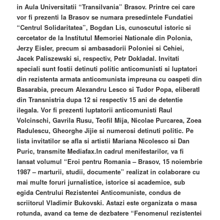
in Aula Universitatii “Transilvania” Brasov. Printre cei care
vor fi prezenti la Brasov se numara presedintele Fundatiei
“Centrul Solidaritatea”, Bogdan Lis, cunoscutul istoric si
cercetator de la Institutul Memoriei Nationale din Polonia,
Jerzy Eisler, precum si ambasadorii Poloniei si Cehiei,
Jacek Paliszewski si, respectiv, Petr Dokladal. Invitati
speciali sunt fostii detinuti politic anticomunisti si luptatori
din rezistenta armata anticomunista impreuna cu oaspeti din
Basarabia, precum Alexandru Lesco si Tudor Popa, eliberatI
din Transnistria dupa 12 si respectiv 15 ani de detentie
ilegala. Vor fi prezenti luptatorii anticomunisti Raul
Volcinschi, Gavrila Rusu, Teofil Mija, Nicolae Purcarea, Zoea
Radulescu, Gheorghe Jijie si numerosi detinuti politic. Pe
lista invitatilor se afla si artistii Mariana Nicolesco si Dan
Puric, transmite Mediafax.In cadrul menifestarilor, va fi
lansat volumul “Eroi pentru Romania – Brasov, 15 noiembrie
1987 – marturii, studii, documente” realizat in colaborare cu
mai multe foruri jurnalistice, istorice si academice, sub
egida Centrului Rezistentei Anticomuniste, condus de
scriitorul Vladimir Bukovski. Astazi este organizata o masa
rotunda, avand ca teme de dezbatere “Fenomenul rezistentei