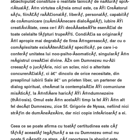
â€œchipulâ€ constituie o realitate tainicÄƒ de naÂ­turÄƒ spiÂ­
riÂ­tualÄƒ, Ã®n virtutea cÄƒreia omul este, ca ÅŸi CreÂ­atorul
sÄƒu, fiinÅ£Äƒ raÂ­Å£ionalÄƒ, liberÄƒ, personalÄƒ, capabilÄƒ
de coÂ­municare (cuÂ­miÂ­Â­necare dialoÂ­galÄƒ), iubire ÅŸi
creatiÂ­viÂ­tate, ceea ce-l ÅŸi deoÂ­Â­sebeÅŸte esenÅ£ial de
toate celelalte fÄƒpturi trupeÅŸti. CondiÅ£ia sa originarÄƒ
Ã®l apropie mai degrabÄƒ de firea Ã®ngereascÄƒ, dar cu o
comÂ­plexitate exisÂ­Â­tenÅ£ialÄƒ specificÄƒ, pe care i-o
conferÄƒ unitatea lui noo-psiho-Â­somaticÄƒ, singularÄƒ Ã®n
reÂ­gistrul creaÅ£iei divine. ÃŽn om Dumnezeu nu-Åži
creeazÄƒ o jucÄƒÂ­rie, nici un sclav, nici o alteritate
concurenÅ£ialÄƒ, ci â€“ dincolo de orice necesitate, din
preaplinul iubirii Sale â€“ un prieten liber, un partener de
dialog spiritual, cheÂ­mat la contemplaÅ£ie ÅŸi comuniune
misÂ­ticÄƒ, la Ã®nfiÂ­ere haricÄƒ ÅŸi Ã®ndumnezeire
(thÃ©osis). Omul este Ã®n acelaÅŸi timp la fel ÅŸi Ã®n alt
fel decÃ¢t Dumnezeu, zice Sf. Grigorie de Nyssa, nefiind nici
strÄƒin de dumÂ­neÂ­zeÂ­ire, dar nici copie infeÂ­rioarÄƒ a ei.
Ceea ce se poate afirma cu toatÄƒ certitudinea este cÄƒ
fÄƒrÄƒ aceastÄƒ legÄƒturÄƒ a sa cu Dumnezeu omul nu
poate fi gÃ¢ndit ca atare, cÄƒ raportarea la absolut este