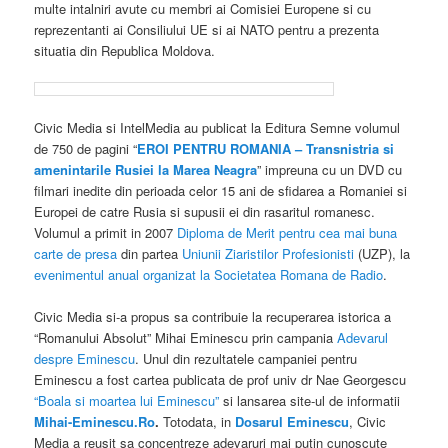
multe intalniri avute cu membri ai Comisiei Europene si cu
reprezentanti ai Consiliului UE si ai NATO pentru a prezenta
situatia din Republica Moldova.
Civic Media si IntelMedia au publicat la Editura Semne volumul
de 750 de pagini “
EROI PENTRU ROMANIA – Transnistria si
amenintarile Rusiei la Marea Neagra
” impreuna cu un DVD cu
filmari inedite din perioada celor 15 ani de sfidarea a Romaniei si
Europei de catre Rusia si supusii ei din rasaritul romanesc.
Volumul a primit in 2007
Diploma de Merit pentru cea mai buna
carte de presa
din partea
Uniunii Ziaristilor Profesionisti
(UZP), la
evenimentul anual organizat la Societatea Romana de Radio
.
Civic Media si-a propus sa contribuie la recuperarea istorica a
“Romanului Absolut” Mihai Eminescu prin campania
Adevarul
despre Eminescu
. Unul din rezultatele campaniei pentru
Eminescu a fost cartea publicata de prof univ dr Nae Georgescu
“Boala si moartea lui Eminescu”
si lansarea site-ul de informatii
Mihai-Eminescu.Ro
.
Totodata, in
Dosarul Eminescu
, Civic
Media a reusit sa concentreze adevaruri mai putin cunoscute