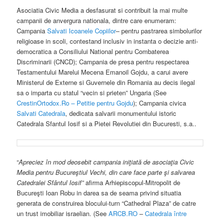
Asociatia Civic Media a desfasurat si contribuit la mai multe
campanii de anvergura nationala, dintre care enumeram:
Campania
Salvati Icoanele Copiilor
– pentru pastrarea simbolurilor
religioase in scoli, contestand inclusiv in instanta o decizie anti-
democratica a Consiliului National pentru Combaterea
Discriminarii (CNCD); Campania de presa pentru respectarea
Testamentului Marelui Mecena Emanoil Gojdu, a carui avere
Ministerul de Externe si Guvernele din Romania au decis ilegal
sa o imparta cu statul “vecin si prieten” Ungaria (See
CrestinOrtodox.Ro – Petitie pentru Gojdu
); Campania civica
Salvati Catedrala
, dedicata salvarii monumentului istoric
Catedrala Sfantul Iosif si a Pietei Revolutiei din Bucuresti, s.a..
“
Apreciez în mod deosebit campania iniţiată de asociaţia Civic
Media pentru Bucureştiul Vechi, din care face parte şi salvarea
Catedralei Sfântul Iosif”
afirma Arhiepiscopul-Mitropolit de
Bucureşti Ioan Robu in darea sa de seama privind situatia
generata de construirea blocului-turn “Cathedral Plaza” de catre
un trust imobiliar israelian. (See
ARCB.RO
–
Catedrala între