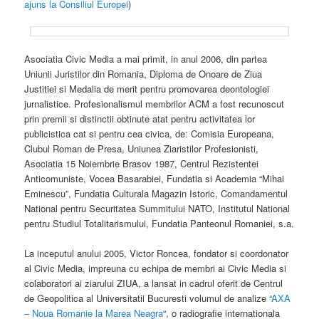
ajuns la Consiliul Europei
)
Asociatia Civic Media a mai primit, in anul 2006, din partea
Uniunii Juristilor din Romania, Diploma de Onoare de Ziua
Justitiei si Medalia de merit pentru promovarea deontologiei
jurnalistice. Profesionalismul membrilor ACM a fost recunoscut
prin premii si distinctii obtinute atat pentru activitatea lor
publicistica cat si pentru cea civica, de: Comisia Europeana,
Clubul Roman de Presa, Uniunea Ziaristilor Profesionisti,
Asociatia 15 Noiembrie Brasov 1987, Centrul Rezistentei
Anticomuniste, Vocea Basarabiei, Fundatia si Academia “Mihai
Eminescu”, Fundatia Culturala Magazin Istoric, Comandamentul
National pentru Securitatea Summitului NATO, Institutul National
pentru Studiul Totalitarismului, Fundatia Panteonul Romaniei, s.a.
La inceputul anului 2005, Victor Roncea, fondator si coordonator
al Civic Media, impreuna cu echipa de membri ai Civic Media si
colaboratori ai ziarului ZIUA, a lansat in cadrul oferit de Centrul
de Geopolitica al Universitatii Bucuresti volumul de analize “
AXA
– Noua Romanie la Marea Neagra
“, o radiografie internationala