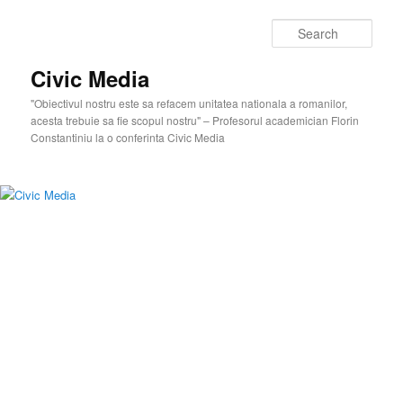
Skip
Skip
to
to
Sear
primary
secondary
content
content
Civic Media
"Obiectivul nostru este sa refacem unitatea nationala a romanilor,
acesta trebuie sa fie scopul nostru" – Profesorul academician Florin
Constantiniu la o conferinta Civic Media