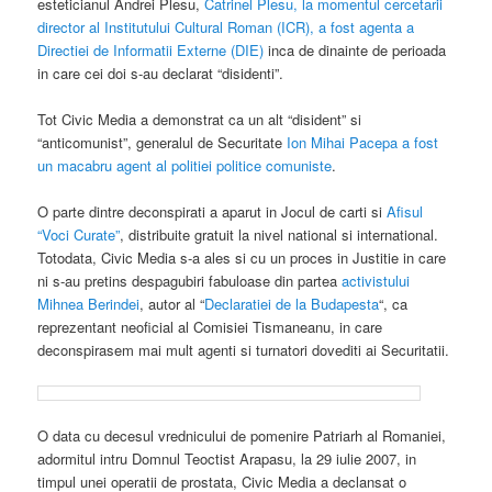
esteticianul Andrei Plesu,
Catrinel Plesu, la momentul cercetarii
director al Institutului Cultural Roman (ICR), a fost agenta a
Directiei de Informatii Externe (DIE)
inca de dinainte de perioada
in care cei doi s-au declarat “disidenti”.
Tot Civic Media a demonstrat ca un alt “disident” si
“anticomunist”, generalul de Securitate
Ion Mihai Pacepa a fost
un macabru agent al politiei politice comuniste
.
O parte dintre deconspirati a aparut in Jocul de carti si
Afisul
“Voci Curate”
, distribuite gratuit la nivel national si international.
Totodata, Civic Media s-a ales si cu un proces in Justitie in care
ni s-au pretins despagubiri fabuloase din partea
activistului
Mihnea Berindei
, autor al “
Declaratiei de la Budapesta
“, ca
reprezentant neoficial al Comisiei Tismaneanu, in care
deconspirasem mai mult agenti si turnatori dovediti ai Securitatii.
O data cu decesul vrednicului de pomenire Patriarh al Romaniei,
adormitul intru Domnul Teoctist Arapasu, la 29 iulie 2007, in
timpul unei operatii de prostata, Civic Media a declansat o