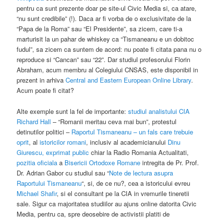
pentru ca sunt prezente doar pe site-ul Civic Media si, ca atare,
“nu sunt credibile” (!). Daca ar fi vorba de o exclusivitate de la
“Papa de la Roma” sau “El Presidente”, sa zicem, care ti-a
marturisit la un pahar de whiskey ca “Tismaneanu e un dobitoc
fudul”, sa zicem ca suntem de acord: nu poate fi citata pana nu o
reproduce si “Cancan” sau “22”. Dar studiul profesorului Florin
Abraham, acum membru al Colegiului CNSAS, este disponibil in
prezent in arhiva
Central and Eastern European Online Library
.
Acum poate fi citat?
Alte exemple sunt la fel de importante:
studiul analistului CIA
Richard Hall
– “Romanii meritau ceva mai bun”, protestul
detinutilor politici –
Raportul Tismaneanu – un fals care trebuie
oprit
, al
istoricilor romani
, inclusiv al academicianului
Dinu
Giurescu, exprimat public
chiar la Radio Romania Actualitati,
pozitia oficiala
a
Bisericii Ortodoxe Romane
intregita de Pr. Prof.
Dr. Adrian Gabor cu studiul sau “
Note de lectura asupra
Raportului Tismaneanu
“, si, de ce nu?, cea a istoricului evreu
Michael Shafir
, si el consultant pe la CIA in vremurile tineretii
sale. Sigur ca majoritatea studiilor au ajuns online datorita Civic
Media, pentru ca, spre deosebire de activistii platiti de