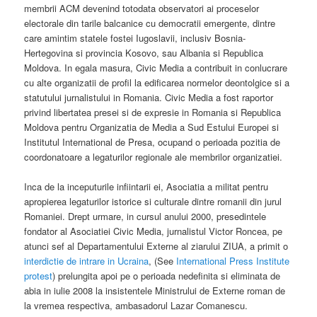
membrii ACM devenind totodata observatori ai proceselor
electorale din tarile balcanice cu democratii emergente, dintre
care amintim statele fostei Iugoslavii, inclusiv Bosnia-
Hertegovina si provincia Kosovo, sau Albania si Republica
Moldova. In egala masura, Civic Media a contribuit in conlucrare
cu alte organizatii de profil la edificarea normelor deontolgice si a
statutului jurnalistului in Romania. Civic Media a fost raportor
privind libertatea presei si de expresie in Romania si Republica
Moldova pentru Organizatia de Media a Sud Estului Europei si
Institutul International de Presa, ocupand o perioada pozitia de
coordonatoare a legaturilor regionale ale membrilor organizatiei.
Inca de la inceputurile infiintarii ei, Asociatia a militat pentru
apropierea legaturilor istorice si culturale dintre romanii din jurul
Romaniei. Drept urmare, in cursul anului 2000, presedintele
fondator al Asociatiei Civic Media, jurnalistul Victor Roncea, pe
atunci sef al Departamentului Externe al ziarului ZIUA, a primit o
interdictie de intrare in Ucraina
, (See
International Press Institute
protest
) prelungita apoi pe o perioada nedefinita si eliminata de
abia in iulie 2008 la insistentele Ministrului de Externe roman de
la vremea respectiva, ambasadorul Lazar Comanescu.