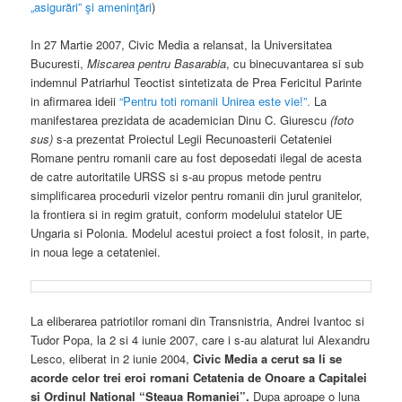
„asigurări” şi ameninţări
)
In 27 Martie 2007, Civic Media a relansat, la Universitatea
Bucuresti,
Miscarea pentru Basarabia
, cu binecuvantarea si sub
indemnul Patriarhul Teoctist sintetizata de Prea Fericitul Parinte
in afirmarea ideii
“Pentru toti romanii Unirea este vie!”.
La
manifestarea prezidata de academician Dinu C. Giurescu
(foto
sus)
s-a prezentat Proiectul Legii Recunoasterii Cetateniei
Romane pentru romanii care au fost deposedati ilegal de acesta
de catre autoritatile URSS si s-au propus metode pentru
simplificarea procedurii vizelor pentru romanii din jurul granitelor,
la frontiera si in regim gratuit, conform modelului statelor UE
Ungaria si Polonia. Modelul acestui proiect a fost folosit, in parte,
in noua lege a cetateniei.
La eliberarea patriotilor romani din Transnistria, Andrei Ivantoc si
Tudor Popa, la 2 si 4 iunie 2007, care i s-au alaturat lui Alexandru
Lesco, eliberat in 2 iunie 2004,
Civic Media a cerut sa li se
acorde celor trei eroi romani Cetatenia de Onoare a Capitalei
si Ordinul National “Steaua Romaniei”.
Dupa aproape o luna