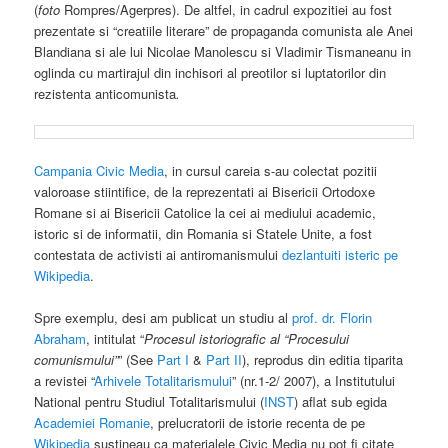
(
foto
Rompres/Agerpres). De altfel, in cadrul expozitiei au fost
prezentate si “creatiile literare” de propaganda comunista ale Anei
Blandiana si ale lui Nicolae Manolescu si Vladimir Tismaneanu in
oglinda cu martirajul din inchisori al preotilor si luptatorilor din
rezistenta anticomunista
.
Campania Civic Media
, in cursul careia s-au colectat pozitii
valoroase stiintifice, de la reprezentati ai Bisericii Ortodoxe
Romane si ai Bisericii Catolice la cei ai mediului academic,
istoric si de informatii, din Romania si Statele Unite, a fost
contestata de activisti ai antiromanismului
dezlantuiti isteric pe
Wikipedia
.
Spre exemplu, desi am publicat un studiu al
prof. dr. Florin
Abraham
, intitulat “
Procesul istoriografic al “Procesului
comunismului”
” (See
Part I
&
Part II
), reprodus din editia tiparita
a revistei “
Arhivele Totalitarismului
” (nr.1-2/ 2007), a Institutului
National pentru Studiul Totalitarismului (
INST
) aflat sub egida
Academiei Romanie
, prelucratorii de istorie recenta de pe
Wikipedia
sustineau ca materialele Civic Media nu pot fi citate