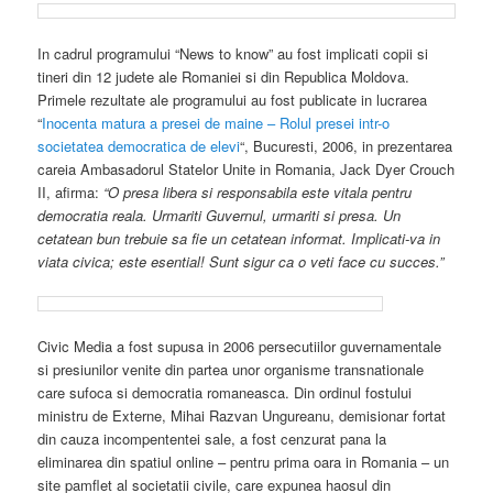
In cadrul programului “News to know” au fost implicati copii si
tineri din 12 judete ale Romaniei si din Republica Moldova.
Primele rezultate ale programului au fost publicate in lucrarea
“
Inocenta matura a presei de maine – Rolul presei intr-o
societatea democratica de elevi
“, Bucuresti, 2006, in prezentarea
careia Ambasadorul Statelor Unite in Romania, Jack Dyer Crouch
II, afirma:
“O presa libera si responsabila este vitala pentru
democratia reala. Urmariti Guvernul, urmariti si presa. Un
cetatean bun trebuie sa fie un cetatean informat. Implicati-va in
viata civica; este esential! Sunt sigur ca o veti face cu succes.”
Civic Media a fost supusa in 2006 persecutiilor guvernamentale
si presiunilor venite din partea unor organisme transnationale
care sufoca si democratia romaneasca. Din ordinul fostului
ministru de Externe, Mihai Razvan Ungureanu, demisionar fortat
din cauza incompententei sale, a fost cenzurat pana la
eliminarea din spatiul online – pentru prima oara in Romania – un
site pamflet al societatii civile, care expunea haosul din