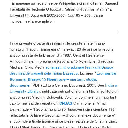
Tismaneanu sa faca crize pe Wikipedia, noi mai citim si, “Anuarul
Facultăţii de Teologie Ortodoxă „Patriarhul Justinian Marina” a
Universităţii Bucureşti 2005-2006”, (pp.185 – 208), ca sa
inchidem seria exemplelor.
In ce priveste o parte din informatiile gresite aflate in asa-
numitului “Raport Tismaneanu”, la exact 20 de ani de la revolta
anticomunista de la Brasov, din 1987, Centrul Rezistentei
Anticomuniste, impreuna cu Asociatia 15 Noiembrie, Saeculum
Media si Civic Media
au lansat intr-o adunare festiva la Brasov
deschisa de presedintele Traian Basescu
, lucrarea
“
Eroi pentru
Romania, Brasov, 15 Noiembrie – marturii, studii,
documente
” PDF
(Editura Semne, Bucuresti, 2007, See
Indiana
University Library
), publicata sub patronajul stiintific al scriitorului
anticomunist Vladimir Bukovski. Volumul contine si un important
capitol realizat de cercetatorii
CNSAS
Oana Ionel si Mihail
Demetriade – “Revolta muncitorilor brasoveni din noiembrie 1987
reflectata in Arhivele Securitatii – Studiu si anexe documentare”
si cuprinde articole istorice si de presa realizate de Cristina Diac,
Florin Mihai, Ilarion Tiu, George Damian, Florian Palas, Victor