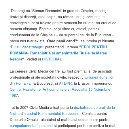
“Decoraţi cu “Steaua Romaniei” in grad de Cavaler, modeşti,
timizi şi discreţi, eroii noştri, au rămas uniţi şi neclintiţi in
convingerile lor şi trăiesc printre semenii lor nu atat ca eroi ci ca
oameni obişnuiţi. Faptele lor şi chiar ei, oficial, pentru
conducătorii de la Chişinău – ca si pentru cei de la Bucuresti –
parcă nici n-ar exista.
Oare pană cand?
“, se intreba publicatia
“
Pulsul geostrategic
” prezentand lucrarea
“
EROI PENTRU
ROMANIA- Transnistria şi ameninţările Rusiei la Marea
Neagră
“
(Vedeti si
HISTORIA
).
La cererea Civic Media cei trei au fost premiati si de asociatii
profesionale si ale societatii civile, respectiv
Uniunea Juristilor
din Romania
, la Bucuresti, si
AFDPR
, la Brasov, impreuna cu
Centrul Rezistentei Anticomuniste si Asociatia 15 Noiembrie
1987
.
Tot in 2007 Civic Media a luat parte la
dezbaterea cu eroii de la
Nistru din cadrul Parlamentului European
– Comisia pentru
Drepturile Omului, alcatuind si materialul documentar pentru
europarlamentarii prezenti
si participand pentru expertiza la mai