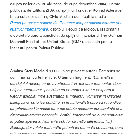
asupra noilor evolutii ale zonei de dupa decembrie 2004, lucrare
publicata de Editura ZIUA cu sprijinul Fundatiei Konrad Adenauer.
In cursul aceluiasi an, Civic Media a contribuit la studiul
Percepţia opiniei publice din România asupra politicii externe şi a
relaţiilor internaţionale
, capitolul Republica Moldova si Romania,
o cercetare care a beneficiat de sprijinul financiar al The German
Marshall Fund of the United States (GMF), realizata pentru
Institutul pentru Politici Publice.
Analiza Civic Media din 2005 in ce priveste viitorul Romaniei se
confirma azi cu temeinicie. Citam un fragment:
“Din analiza
sondajului reiese, cu un avertisment vizual care momentan doar
palpaie intermitent, posibilitatea ca romanii sa se desparta in
viitorul apropiat intre sustinatori ai integrarii Romaniei in Uniunea
Europeana, cu orice conditie, si in nationalisti care sa revendice
ca prioritatea Romaniei sa o constituie apararea suveranitatii si a
drepturilor istorice nationale, Astfel, fenomenul de euroscepticism
ar putea aparea in Romania sub forma nationalismului. (…)
Sondajul dezvaluie mai multe potentiale semnale de alarma, care
releva necesitatea imperioasa a construirii unei strategii nationale