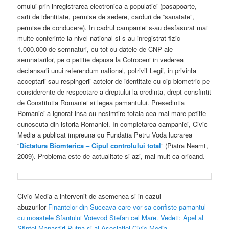
omului prin inregistrarea electronica a populatiei (pasapoarte,
carti de identitate, permise de sedere, carduri de “sanatate”,
permise de conducere). In cadrul campaniei s-au desfasurat mai
multe conferinte la nivel national si s-au inregistrat fizic
1.000.000 de semnaturi, cu tot cu datele de CNP ale
semnatarilor, pe o petitie depusa la Cotroceni in vederea
declansarii unui referendum national, potrivit Legii, in privinta
acceptarii sau respingerii actelor de identitate cu cip biometric pe
considerente de respectare a dreptului la credinta, drept consfintit
de Constitutia Romaniei si legea pamantului. Presedintia
Romaniei a ignorat insa cu nesimtire totala cea mai mare petitie
cunoscuta din istoria Romaniei. In completarea campaniei, Civic
Media a publicat impreuna cu Fundatia Petru Voda lucrarea
“
Dictatura Biomterica – Cipul controlului total
” (Piatra Neamt,
2009). Problema este de actualitate si azi, mai mult ca oricand.
Civic Media a intervenit de asemenea si in cazul
abuzurilor
Finantelor din Suceava care vor sa confiste pamantul
cu moastele Sfantului Voievod Stefan cel Mare. Vedeti: Apel al
Sfintei Manastiri Putna si al Asociatiei Civic Media
.