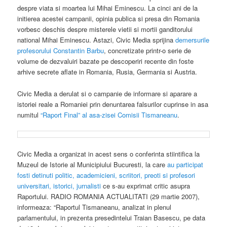
despre viata si moartea lui Mihai Eminescu. La cinci ani de la
initierea acestei campanii, opinia publica si presa din Romania
vorbesc deschis despre misterele vietii si mortii ganditorului
national Mihai Eminescu. Astazi, Civic Media sprijina
demersurile
profesorului Constantin Barbu
, concretizate printr-o serie de
volume de dezvaluiri bazate pe descoperiri recente din foste
arhive secrete aflate in Romania, Rusia, Germania si Austria.
Civic Media a derulat si o campanie de informare si aparare a
istoriei reale a Romaniei prin denuntarea falsurilor cuprinse in asa
numitul
“Raport Final” al asa-zisei Comisii Tismaneanu
.
Civic Media a organizat in acest sens o conferinta stiintifica la
Muzeul de Istorie al Municipiului Bucuresti, la care
au participat
fosti detinuti politic, academicieni, scriitori, preoti si profesori
universitari, istorici, jurnalisti
ce s-au exprimat critic asupra
Raportului. RADIO ROMANIA ACTUALITATI (29 martie 2007),
informeaza: “Raportul Tismaneanu, analizat in plenul
parlamentului, in prezenta presedintelui Traian Basescu, pe data