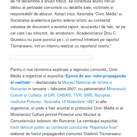
de 18 decembrie a anului trecut, se constituia atunci intr-un
tablou al perioadei comuniste cu detaliile sale, victimele si
responsabilii de abuzuri. Astazi insa, Asociatia “Civic Media” si
Societatea academica pentru adevar istoric au contestat
valoarea de document a acestui raport, acuzandu-l de fals, iar pe
cei care l-au intocmit, de amatorism. Academicianul Dinu C.
Giurescu nu pune punctul pe i, ci semnul intrebarii pe raportul
Tismaneanu, intr-un interviu realizat cu reporterul nostru.”
Pentru o mai temeinica explicare a regimului comunist, Civic
Media a organizat si expozitia “
Epoca de aur- intre propaganda
si realitate
” – desfasurata la
Muzeul National de Istorie a
Romaniei
in ianuarie – februarie 2007, cu parteneriatul
Minsterului
Culturii si Cultelor, al SRI, CNSAS, TVR, SRR, Rompres,
Institutul Polonez, Asociatia 15 Noiembrie 1987
si alte
organisme, si unde a fost anuntat si protocolul Civic Media si al
Ministerului Culturii privind Proiectul unui Muzeul al
Comunismului bolsevic din Romania. La vernisajul expozitiei,
fostii detinuti politic au contestat concluziile “Raportului final”
elaborat de fostul propagandist comunist Vladimir Tismaneanu