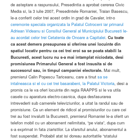
de asteptare a raspunsului, Presedintia a aprobat cererea Civic
Media si, la 3 iulie 2007, Presedintele Romaniei, Traian Basescu,
le-a conferit celor trei acest ordin in grad de Cavaler, intr-o
ceremonie speciala organizata la Palatul Cotroceni iar primarul
Adriean Videanu si Consiliul General al Municipiului Bucuresti le-
au acordat celor trei Cetatenia de Onoare a Capitalei
.
Cu toate
ca acest demers presupunea si oferirea unei locuinte din
spatiul locativ pentru ca cei trei eroi sa se poata stabili la
Bucuresti, acest lucru nu s-a mai intamplat niciodata, desi
promisiunea Primarului General a fost insusita si de
succesorul sau, in timpul campaniei electorale.
Mai mult,
premierul Calin Popescu Tariceanu, care a tinut
sa se
intalneasca si el cu cei trei basarabeni, la Palatul Victoria
, desi a
promis ca le va oferi locuinte din regia RAAPPS si le va utila
casele cu aparatura electro-casnica, dupa desfasurarea
intrevederii sub camerele televiziunilor, a uitat la randul sau de
promisiune. Ca un element de ridicol al promisiunilor cu care cei
trei au fost invaluiti la Bucuresti, premierul Romaniei le-a oferit un
telefon mobil cu un abonament nelimitata, “pe viata”, dupa cum
s-a exprimat in fata ziaristilor. La sfarsitul anului, abonamentul a
fost suspendat. Probabil atat isi doreau autoritatile “statului