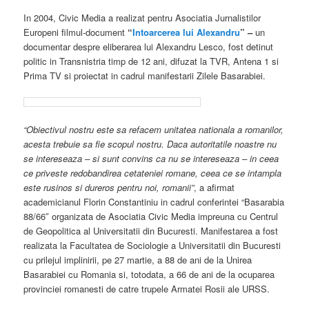
In 2004, Civic Media a realizat pentru Asociatia Jurnalistilor
Europeni filmul-document
“
Intoarcerea lui Alexandru
” –
un
documentar despre eliberarea lui Alexandru Lesco, fost detinut
politic in Transnistria timp de 12 ani, difuzat la TVR, Antena 1 si
Prima TV si proiectat in cadrul manifestarii Zilele Basarabiei.
“Obiectivul nostru este sa refacem unitatea nationala a romanilor,
acesta trebuie sa fie scopul nostru. Daca autoritatile noastre nu
se intereseaza – si sunt convins ca nu se intereseaza – in ceea
ce priveste redobandirea cetateniei romane, ceea ce se intampla
este rusinos si dureros pentru noi, romanii”
, a afirmat
academicianul Florin Constantiniu in cadrul conferintei “Basarabia
88/66″ organizata de Asociatia Civic Media impreuna cu Centrul
de Geopolitica al Universitatii din Bucuresti. Manifestarea a fost
realizata la Facultatea de Sociologie a Universitatii din Bucuresti
cu prilejul implinirii, pe 27 martie, a 88 de ani de la Unirea
Basarabiei cu Romania si, totodata, a 66 de ani de la ocuparea
provinciei romanesti de catre trupele Armatei Rosii ale URSS.