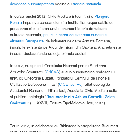
dovedesc o incompetenta
vecina cu
tradare nationala
.
In cursul anului 2012, Civic Media a intocmit si o
Plangere
Penala
impotriva persoanelor si a institutiilor responsabile de
profanarea si mutilarea unui monument istoric de valoare
culturala nationala,
prin eliminarea consemnarii cuceririi si
eliberarii Budapestei
de bolsevici de catre Armata Romana,
inscriptie existenta pe Arcul de Triumf din Capitala. Ancheta este
in curs, desfasurandu-se deja primele audieri.
In 2012, cu sprijinul Consiliului National pentru Studierea
Arhivelor Securitatii (
CNSAS
) si sub supervizarea profesorului
univ. dr. Gheorghe Buzatu, fondatorul Centrului de Istorie si
Civilizatie Europeana – Iasi (
CICE-Iasi.Ro
), aflat sub egida
Academiei Romane – Filiala Iasi, Asociatia Civic Media a editat
si publicat antologia “
Documente din Arhiva Corneliu Zelea
Codreanu
” (I – XXVII, Editura TipoMoldova, Iasi, 2011).
Tot in 2012, in colaborare cu Biblioteca Metropolitana Bucuresti
si cu concursul CNSAS, Civic Media a publicat sub coordonarea