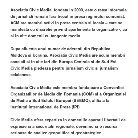
Asociatia Civic Media, fondata in 2000, este o retea informala
de jurnalisti romani fara trecut in presa regimului comunist.
ACM are membri activi in presa centrala si locala – care se
manifesta cu discretie privind apartenenta la organizatie -, ca
si in alte domenii cu tangente media.
Dupa afluenta unui numar de aderenti din Republica
Moldova si Ucraina, Asociatia Civic Media are acum membri
asociati si in alte tari din Europa Centrala si de Sud Est.
Civic Media pledeaza pentru jurnalism civic si jurnalism
cetatenesc.
Asociatia Civic Media este membra fondatoare a Conventiei
Organizatiilor de Media din Romania (COM) si a Organizatiei
de Media a Sud Estului Europei (SEEMO), afiliata la
Institutul International de Presa (IPI).
Civic Media ofera expertiza in domeniile apararii libertatii de
expresie si a securitatii regionale, devenind si o resursa
serioasa de analize geopolitice si geostrategice.