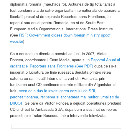
diplomatia romana (mae.haos.ro). Actiunea de tip totalitarist a
fost condamnata de catre organizatia internationala de aparare a
libertatii presei si de expresie Reporters sans Frontieres, in
raportul sau anual pentru Romania, ca si de South East
European Media Organization si International Press Institute.
(See
RSF: Government closes down foreign ministry spoof
website
)
Ca o consecinta directa a acestei actiuni, in 2007, Victor
Roncea, coordonatorul Civic Media, apare si in
Raportul Anual al
organzatiei Reporters sans Frontieres (See PDF)
dupa ce i s-a
inscenat o lucratura pe linie ruseasca derulata printr-o retea
externa cu ramificatii interne si la varf din Romania, prin
furnizarea unui CD continand secrete militare din Afganistan si
Irak,
ceea ce a dus la investigarea cazului de SRI,
perchezitionarea, retinerea si anchetarea mai multor jurnalisti de
DIICOT
. Se pare ca Victor Roncea a dejucat operatiunea predand
CD-ul direct la Ambasada SUA, dupa cum a sustinut cu repros
presedintele Traian Basescu, intr-o interventie televizata.