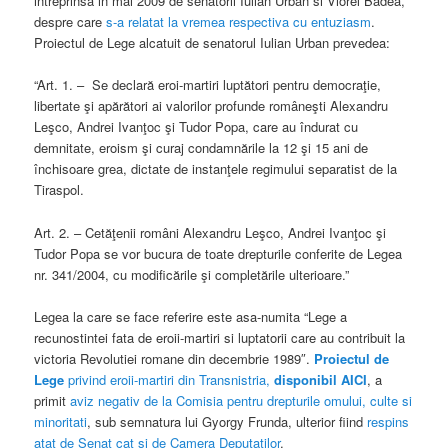
intreprinsa in mai 2009 de senatorii Iulian Urban si Viorel Badea,
despre care
s-a relatat la vremea respectiva cu entuziasm
.
Proiectul de Lege alcatuit de senatorul Iulian Urban prevedea:
“Art. 1. – Se declară eroi-martiri luptători pentru democraţie,
libertate şi apărători ai valorilor profunde româneşti Alexandru
Leşco, Andrei Ivanţoc şi Tudor Popa, care au îndurat cu
demnitate, eroism şi curaj condamnările la 12 şi 15 ani de
închisoare grea, dictate de instanţele regimului separatist de la
Tiraspol.
Art. 2. – Cetăţenii români Alexandru Leşco, Andrei Ivanţoc şi
Tudor Popa se vor bucura de toate drepturile conferite de Legea
nr. 341/2004, cu modificările şi completările ulterioare.”
Legea la care se face referire este asa-numita “Lege a
recunostintei fata de eroii-martiri si luptatorii care au contribuit la
victoria Revolutiei romane din decembrie 1989″.
Proiectul de
Lege
privind eroii-martiri din Transnistria,
disponibil AICI
, a
primit
aviz negativ de la Comisia pentru drepturile omului, culte si
minoritati
, sub semnatura lui Gyorgy Frunda, ulterior fiind
respins
atat de Senat cat si de Camera Deputatilor
.