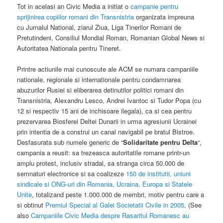
Tot in acelasi an Civic Media a initiat o
campanie pentru
sprijinirea copiilor romani din Transnistria
organizata impreuna
cu Jurnalul National, ziarul Ziua, Liga Tinerilor Romani de
Pretutindeni, Consiliul Mondial Roman, Romanian Global News si
Autoritatea Nationala pentru Tineret.
Printre actiunile mai cunoscute ale ACM se numara campaniile
nationale, regionale si internationale pentru condamnarea
abuzurilor Rusiei si eliberarea detinutilor politici romani din
Transnistria, Alexandru Lesco, Andrei Ivantoc si Tudor Popa (cu
12 si respectiv 15 ani de inchisoare ilegala), ca si cea pentru
prezervarea Biosferei Deltei Dunarii in urma agresiunii Ucrainei
prin intentia de a construi un canal navigabil pe bratul Bistroe.
Desfasurata sub numele generic de “
Solidaritate pentru Delta
“,
campania a reusit: sa trezeasca autoritatile romane printr-un
amplu protest, inclusiv stradal, sa stranga circa 50.000 de
semnaturi electronice si sa coalizeze
150 de institutii, uniuni
sindicale si ONG-uri din Romania, Ucraina, Europa si Statele
Unite
, totalizand peste 1.000.000 de membri, motiv pentru care a
si obtinut
Premiul Special al Galei Societatii Civile in 2005
. (See
also
Campaniile Civic Media despre Rasaritul Romanesc au