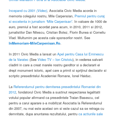
Incepand cu 2001
(Video)
, Asociatia Civic Media acorda in
memoria colegului nostru, Mile Carpensian,
Premiul pentru curaj
si excelenta in jurnalism “Mile Carpenisan”.
In valoare de 1000 de
euro, premiul a fost acordat pana acum, in 2010, 2011 si 2012,
jurnalistilor Dan Nitescu, Cristian Botez, Florin Bunea si Corneliu
Vlad. Multumim pe acesta cale sponsorilor nostri. See
InMemoriam-MileCarpenisan.Ro
.
In 2011 Civic Media a lansat un
Apel pentru Casa lui Eminescu
de la Varatec
(See
Video TV – Ion Cristoiu
), in vederea salvarii
cladirii in care a creat marele nostru ganditor si a declararii ei
drept monument istoric, apel care a primit si sprijinul declarativ si
scriptic presedintelui Academiei Romane, Ionel Haiduc.
La
Referendumul pentru demiterea presedintelui Romaniei din
2012
, fondatorul Civic Media a sustinut respectarea legalitatii
votului popular afirmand ca presedintele Traian Basescu, cel
pentru a carui aparare s-a mobilizat Asociatia la Referendumul
din 2007, nu mai este acelasi om si este cazul sa se retraga cu
demnitate, dupa anuntarea rezultatului, pentru
ca actiunile sale