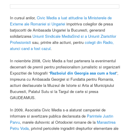
In cursul anilor,
Civic Media a luat atitudine la Ministerele de
Externe ale Romaniei si Ungariei
impotriva colegilor de presa
batjocoriti de Ambasada Ungariei la Bucuresti, generand
solidarizarea
Uniunii Sindicale MediaSind si a Uniunii Ziaristilor
Profesionisti
sau, printre alte actiuni, pentru
colegii din Radio,
atunci cand a fost cazul
.
In noiembrie 2008, Civic Media a fost partenera la evenimentul
decernarii de premii pentru profesionalism jurnalistic si organizarii
Expozitiei de fotografii “
Razboiul din Georgia asa cum a fost
”,
impreuna cu Ambasada Georgiei si Fundatia pentru Romania,
actiuni desfasurate la Muzeul de Istorie si Arta al Municipiului
Bucuresti, Palatul Sutu si la Targul de carte si presa
GAUDEAMUS.
In 2009, Asociatia Civic Media s-a alaturat campaniei de
informare si avertizare publica declansata de
Parintele Justin
Parvu
, marele duhovnic al Ortodoxiei romane de la
Manastirea
Petru Voda
, privind pericolele ingradirii drepturilor elementare ale