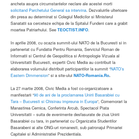
ancheta asupra circumstantelor neclare ale acestei morti
solicitand Parchetului General sa intervina
. Dezvaluirile ulterioare
din presa au determinat si Colegiul Medicilor si Ministerul
Sanatatii sa cerceteze echipa de la Spitalul Fundeni care a grabit
moartea Patriarhului. See
TEOCTIST.INFO
.
In aprilie 2008, cu ocazia summit-ului NATO de la Bucuresti si in
parteneriat cu Fundatia Pentru Romania, Serviciul Roman de
Informatii si Centrul de Geopolitica si Antropologie Vizuala al
Universitatii Bucuresti, expertii Civic Media au contribuit la
elaborarea volumului distribuit participantilor la summit “
NATO’s
Eastern Dimmension
” si a site-ului
NATO-Romania.Ro
.
La 27 martie 2008, Civic Media a fost co-organizatoare a
manifestarii “
90 de ani de la proclamarea Unirii Basarabiei cu
Tara – Bucuresti si Chisinau impreuna in Europa
“, Comemorari la
Manastirea Cernica, Conferinta Arcub, Spectacol Piata
Universitatii – suita de evenimente desfasurate de ziua Unirii
Basarabiei cu tara, in parteneriat cu Organizatia Studentilor
Basarabeni ai alte ONG-uri romanesti, sub patronajul Primariei
Capitalei si Administratiei Prezidentiala.