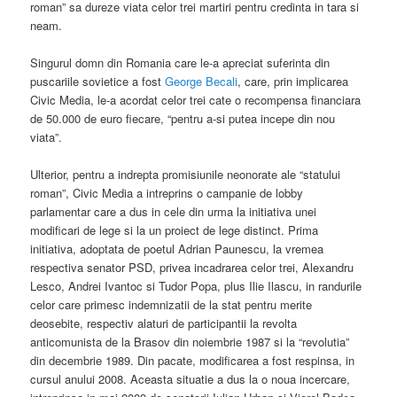
roman” sa dureze viata celor trei martiri pentru credinta in tara si
neam.
Singurul domn din Romania care le-a apreciat suferinta din
puscariile sovietice a fost
George Becali
, care, prin implicarea
Civic Media, le-a acordat celor trei cate o recompensa financiara
de 50.000 de euro fiecare, “pentru a-si putea incepe din nou
viata”.
Ulterior, pentru a indrepta promisiunile neonorate ale “statului
roman”, Civic Media a intreprins o campanie de lobby
parlamentar care a dus in cele din urma la initiativa unei
modificari de lege si la un proiect de lege distinct. Prima
initiativa, adoptata de poetul Adrian Paunescu, la vremea
respectiva senator PSD, privea incadrarea celor trei, Alexandru
Lesco, Andrei Ivantoc si Tudor Popa, plus Ilie Ilascu, in randurile
celor care primesc indemnizatii de la stat pentru merite
deosebite, respectiv alaturi de participantii la revolta
anticomunista de la Brasov din noiembrie 1987 si la “revolutia”
din decembrie 1989. Din pacate, modificarea a fost respinsa, in
cursul anului 2008. Aceasta situatie a dus la o noua incercare,