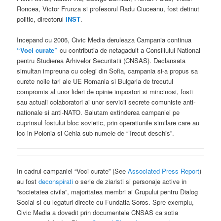
Roncea, Victor Frunza si profesorul Radu Ciuceanu, fost detinut
politic, directorul
INST
.
Incepand cu 2006, Civic Media deruleaza Campania continua
“Voci curate”
cu contributia de netagaduit a Consiliului National
pentru Studierea Arhivelor Securitatii (CNSAS). Declansata
simultan impreuna cu colegi din Sofia, campania si-a propus sa
curete noile tari ale UE Romania si Bulgaria de trecutul
compromis al unor lideri de opinie impostori si mincinosi, fosti
sau actuali colaboratori ai unor servicii secrete comuniste anti-
nationale si anti-NATO. Salutam extinderea campaniei pe
cuprinsul fostului bloc sovietic, prin operatiunile similare care au
loc in Polonia si Cehia sub numele de “Trecut deschis”.
In cadrul campaniei “Voci curate” (See
Associated Press Report
)
au fost
deconspirati
o serie de ziaristi si personaje active in
“societatea civila”, majoritatea membri ai Grupului pentru Dialog
Social si cu legaturi directe cu Fundatia Soros. Spre exemplu,
Civic Media a dovedit prin documentele CNSAS ca sotia