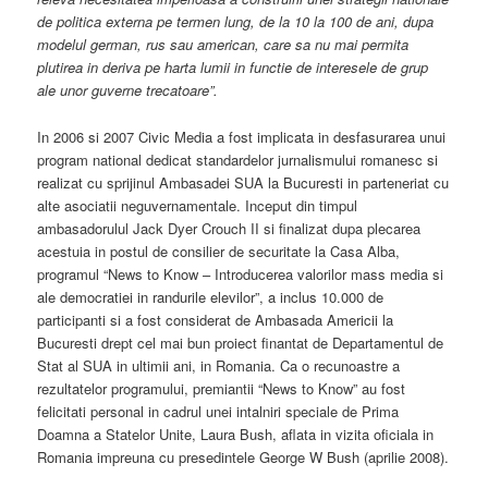
de politica externa pe termen lung, de la 10 la 100 de ani, dupa
modelul german, rus sau american, care sa nu mai permita
plutirea in deriva pe harta lumii in functie de interesele de grup
ale unor guverne trecatoare”.
In 2006 si 2007 Civic Media a fost implicata in desfasurarea unui
program national dedicat standardelor jurnalismului romanesc si
realizat cu sprijinul Ambasadei SUA la Bucuresti in parteneriat cu
alte asociatii neguvernamentale. Inceput din timpul
ambasadorulul Jack Dyer Crouch II si finalizat dupa plecarea
acestuia in postul de consilier de securitate la Casa Alba,
programul “News to Know – Introducerea valorilor mass media si
ale democratiei in randurile elevilor”, a inclus 10.000 de
participanti si a fost considerat de Ambasada Americii la
Bucuresti drept cel mai bun proiect finantat de Departamentul de
Stat al SUA in ultimii ani, in Romania. Ca o recunoastre a
rezultatelor programului, premiantii “News to Know” au fost
felicitati personal in cadrul unei intalniri speciale de Prima
Doamna a Statelor Unite, Laura Bush, aflata in vizita oficiala in
Romania impreuna cu presedintele George W Bush (aprilie 2008).