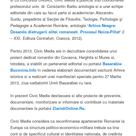
profesorului univ. dr. Constantin Barbu antologia si a unei echipe
editoriale din care au facut parte si academician Alexandru
Surdu, preşedinte al Secţiei de Filosofie, Teologie, Psihologie şi
Pedagogie a Academiei Române, antologia “
Arhiva Neagra:
Dosarele distrugerii elitei romanesti. Procesul Noica-Pillat
” (I
– XXI, Editura Contrafort, Craiova, 2012).
Pentru 2013, Civic Media are in dezvoltare consolidarea unui
proiect dedicat romanilor din Covasna, Harghita si Mures si,
totodata, a stabilit un parteneriat editorial cu portalul
Basarabia-
Bucovina.Info
in vederea elaborarii documentarii sectiunii Arhive
istorice si a realizarii unei manifestari speciale pentru 27 Martie
2013, ziua sarbatoririi Unirii Basarabiei cu tara.
In prezent Civic Media desfasoara si alte proiecte de prevenire,
documentare, monitorizare si informare si contribuie cu materiale
documentare la portalul
ZiaristiOnline.Ro
.
Civic Media considera ca reconfirmarea apartenentei Romaniei la
Europa ca structura politico-economico-militara trebuie sa tina
cont si de specificul cultural si identitatea nationala, de credinta