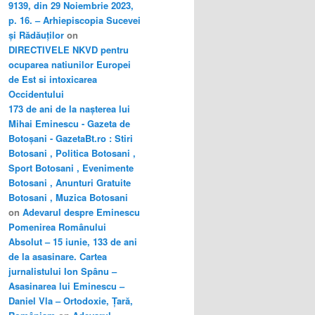
9139, din 29 Noiembrie 2023,
p. 16. – Arhiepiscopia Sucevei
și Rădăuților
on
DIRECTIVELE NKVD pentru
ocuparea natiunilor Europei
de Est si intoxicarea
Occidentului
173 de ani de la nașterea lui
Mihai Eminescu - Gazeta de
Botoșani - GazetaBt.ro : Stiri
Botosani , Politica Botosani ,
Sport Botosani , Evenimente
Botosani , Anunturi Gratuite
Botosani , Muzica Botosani
on
Adevarul despre Eminescu
Pomenirea Românului
Absolut – 15 iunie, 133 de ani
de la asasinare. Cartea
jurnalistului Ion Spânu –
Asasinarea lui Eminescu –
Daniel Vla – Ortodoxie, Țară,