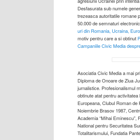
agresiunii Ucrainei prin intenti
Desfasurata sub numele generi
trezeasca autoritatile romane p
50.000 de semnaturi electronic
uri din Romania, Ucraina, Euro
motiv pentru care a si obtinut
P
Campaniile Civic Media despre
Asociatia Civic Media a mai pri
Diploma de Onoare de Ziua Just
jurnalistice. Profesionalismul 
obtinute atat pentru activitatea
Europeana, Clubul Roman de Pre
Noiembrie Brasov 1987, Centru
Academia “Mihai Eminescu”, F
National pentru Securitatea Sum
Totalitarismului, Fundatia Pant