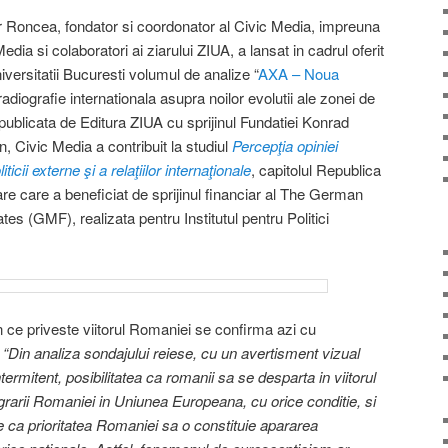
or Roncea, fondator si coordonator al Civic Media, impreuna
ia si colaboratori ai ziarului ZIUA, a lansat in cadrul oferit
iversitatii Bucuresti volumul de analize “
AXA – Noua
o radiografie internationala asupra noilor evolutii ale zonei de
ublicata de Editura ZIUA cu sprijinul Fundatiei Konrad
n, Civic Media a contribuit la studiul
Percepţia opiniei
cii externe şi a relaţiilor internaţionale
, capitolul Republica
e care a beneficiat de sprijinul financiar al The German
es (GMF), realizata pentru Institutul pentru Politici
 ce priveste viitorul Romaniei se confirma azi cu
:
“Din analiza sondajului reiese, cu un avertisment vizual
rmitent, posibilitatea ca romanii sa se desparta in viitorul
tegrarii Romaniei in Uniunea Europeana, cu orice conditie, si
ce ca prioritatea Romaniei sa o constituie apararea