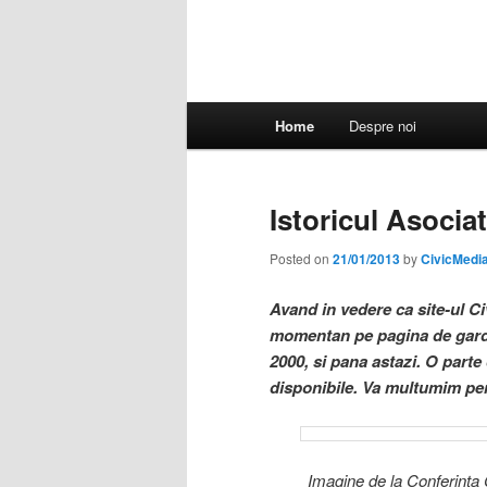
Main
Home
Despre noi
menu
Istoricul Asociat
Posted on
21/01/2013
by
CivicMedi
Avand in vedere ca site-ul Ci
momentan pe pagina de garda u
2000, si pana astazi. O parte
disponibile. Va multumim pen
Imagine de la Conferinta 