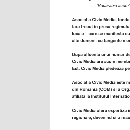
“Basarabia acum”
Asociatia Civic Media, fondat
fara trecut in presa regimul
locala – care se manifesta cu 
alte domenii cu tangente med
Dupa afluenta unui numar de
Civic Media are acum membri 
Est. Civic Media pledeaza pen
Asociatia Civic Media este 
din Romania (COM) si a Orga
afiliata la Institutul Internati
Civic Media ofera expertiza in
regionale, devenind si o resu