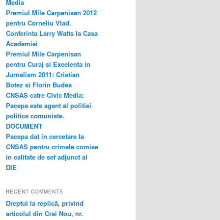
Media
Premiul Mile Carpenisan 2012
pentru Corneliu Vlad.
Conferinta Larry Watts la Casa
Academiei
Premiul Mile Carpenisan
pentru Curaj si Excelenta in
Jurnalism 2011: Cristian
Botez si Florin Budea
CNSAS catre Civic Media:
Pacepa este agent al politiei
politice comuniste.
DOCUMENT
Pacepa dat in cercetare la
CNSAS pentru crimele comise
in calitate de sef adjunct al
DIE
RECENT COMMENTS
Dreptul la replică, privind
articolul din Crai Nou, nr.