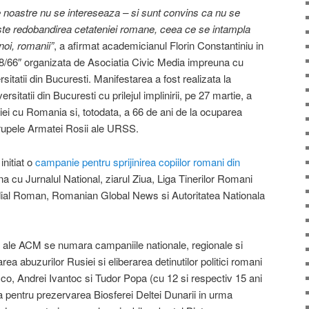
e noastre nu se intereseaza – si sunt convins ca nu se
ste redobandirea cetateniei romane, ceea ce se intampla
noi, romanii”
, a afirmat academicianul Florin Constantiniu in
88/66″ organizata de Asociatia Civic Media impreuna cu
sitatii din Bucuresti. Manifestarea a fost realizata la
sitatii din Bucuresti cu prilejul implinirii, pe 27 martie, a
iei cu Romania si, totodata, a 66 de ani de la ocuparea
trupele Armatei Rosii ale URSS.
initiat o
campanie pentru sprijinirea copiilor romani din
 cu Jurnalul National, ziarul Ziua, Liga Tinerilor Romani
ndial Roman, Romanian Global News si Autoritatea Nationala
e ale ACM se numara campaniile nationale, regionale si
a abuzurilor Rusiei si eliberarea detinutilor politici romani
co, Andrei Ivantoc si Tudor Popa (cu 12 si respectiv 15 ani
ea pentru prezervarea Biosferei Deltei Dunarii in urma