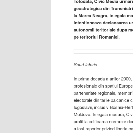
Totodata, Civic Media urmare
geostrategica din Transnistr
la Marea Neagra, in egala ma
intentioneaza declansarea un
autonomii teritoriale dupa 
pe teritoriul Romaniei.
Scurt Istoric
In prima decada a anilor 2000, 
profesionale din spatiul Europe
parteneriate regionale, membri
electorale din tarile balcanice
Iugoslavii, inclusiv Bosnia-He
Moldova. In egala masura, Civic
profil la edificarea normelor de
a fost raportor privind liberta