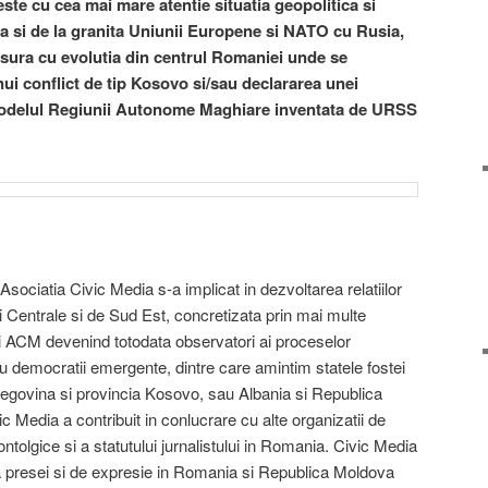
ste cu cea mai mare atentie situatia geopolitica si
ia si de la granita Uniunii Europene si NATO cu Rusia,
sura cu evolutia din centrul Romaniei unde se
ui conflict de tip Kosovo si/sau declararea unei
modelul Regiunii Autonome Maghiare inventata de URSS
Asociatia Civic Media s-a implicat in dezvoltarea relatiilor
i Centrale si de Sud Est, concretizata prin mai multe
i ACM devenind totodata observatori ai proceselor
 cu democratii emergente, dintre care amintim statele fostei
rtegovina si provincia Kosovo, sau Albania si Republica
 Media a contribuit in conlucrare cu alte organizatii de
ontolgice si a statutului jurnalistului in Romania. Civic Media
tea presei si de expresie in Romania si Republica Moldova