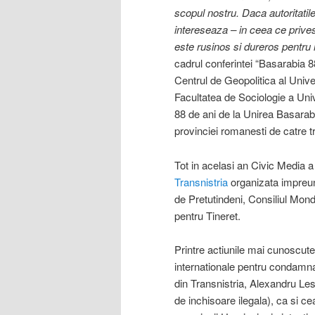
scopul nostru. Daca autoritatil
intereseaza – in ceea ce prive
este rusinos si dureros pentru 
cadrul conferintei “Basarabia 
Centrul de Geopolitica al Univer
Facultatea de Sociologie a Univer
88 de ani de la Unirea Basarab
provinciei romanesti de catre 
Tot in acelasi an Civic Media a 
Transnistria
organizata impreuna
de Pretutindeni, Consiliul Mo
pentru Tineret.
Printre actiunile mai cunoscut
internationale pentru condamnare
din Transnistria, Alexandru Les
de inchisoare ilegala), ca si c