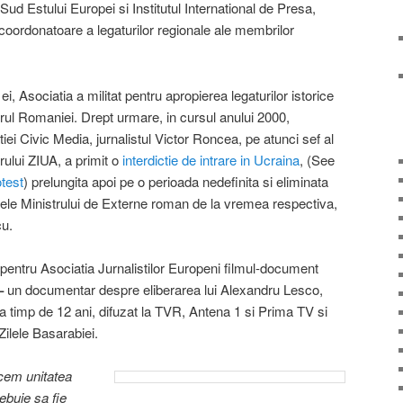
ud Estului Europei si Institutul International de Presa,
coordonatoare a legaturilor regionale ale membrilor
i ei, Asociatia a militat pentru apropierea legaturilor istorice
jurul Romaniei. Drept urmare, in cursul anului 2000,
iei Civic Media, jurnalistul Victor Roncea, pe atunci sef al
rului ZIUA, a primit o
interdictie de intrare in Ucraina
, (See
otest
) prelungita apoi pe o perioada nedefinita si eliminata
entele Ministrului de Externe roman de la vremea respectiva,
u.
 pentru Asociatia Jurnalistilor Europeni filmul-document
–
un documentar despre eliberarea lui Alexandru Lesco,
tria timp de 12 ani, difuzat la TVR, Antena 1 si Prima TV si
Zilele Basarabiei.
acem unitatea
ebuie sa fie