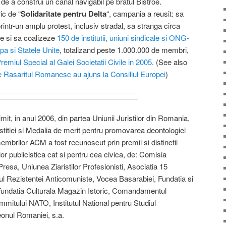
a de a construi un canal navigabil pe bratul Bistroe.
c de “
Solidaritate pentru Delta
“, campania a reusit: sa
rintr-un amplu protest, inclusiv stradal, sa stranga circa
e si sa coalizeze
150 de institutii, uniuni sindicale si ONG-
pa si Statele Unite
, totalizand peste 1.000.000 de membri,
remiul Special al Galei Societatii Civile in 2005
. (See also
 Rasaritul Romanesc au ajuns la Consiliul Europei
)
mit, in anul 2006, din partea Uniunii Juristilor din Romania,
itiei si Medalia de merit pentru promovarea deontologiei
membrilor ACM a fost recunoscut prin premii si distinctii
 lor publicistica cat si pentru cea civica, de: Comisia
sa, Uniunea Ziaristilor Profesionisti, Asociatia 15
l Rezistentei Anticomuniste, Vocea Basarabiei, Fundatia si
undatia Culturala Magazin Istoric, Comandamentul
mitului NATO, Institutul National pentru Studiul
eonul Romaniei, s.a.