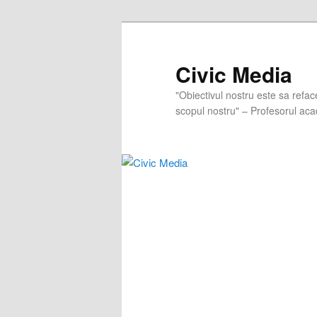
Skip
Skip
to
to
primary
secondary
Civic Media
content
content
"Obiectivul nostru este sa refac
scopul nostru" – Profesorul aca