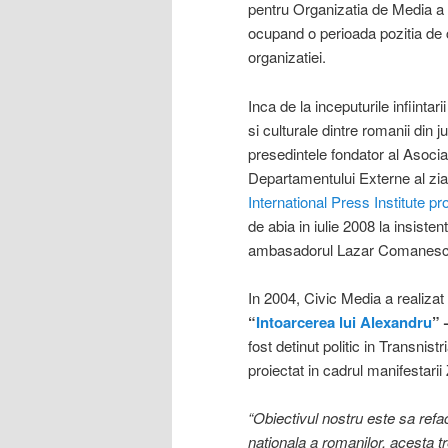
pentru Organizatia de Media a S
ocupand o perioada pozitia de 
organizatiei.
Inca de la inceputurile infiintari
si culturale dintre romanii din 
presedintele fondator al Asociat
Departamentului Externe al zia
International Press Institute pr
de abia in iulie 2008 la insist
ambasadorul Lazar Comanesc
In 2004, Civic Media a realizat
“
Intoarcerea lui Alexandru
” 
fost detinut politic in Transnis
proiectat in cadrul manifestarii 
“Obiectivul nostru este sa ref
nationala a romanilor, acesta tr