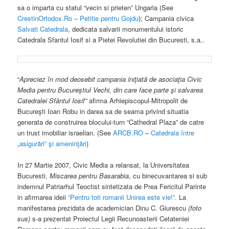
sa o imparta cu statul “vecin si prieten” Ungaria (See
CrestinOrtodox.Ro – Petitie pentru Gojdu
); Campania civica
Salvati Catedrala
, dedicata salvarii monumentului istoric
Catedrala Sfantul Iosif si a Pietei Revolutiei din Bucuresti, s.a..
“
Apreciez în mod deosebit campania iniţiată de asociaţia Civic
Media pentru Bucureştiul Vechi, din care face parte şi salvarea
Catedralei Sfântul Iosif”
afirma Arhiepiscopul-Mitropolit de
Bucureşti Ioan Robu in darea sa de seama privind situatia
generata de construirea blocului-turn “Cathedral Plaza” de catre
un trust imobiliar israelian. (See
ARCB.RO
–
Catedrala între
„asigurări” şi ameninţări
)
In 27 Martie 2007, Civic Media a relansat, la Universitatea
Bucuresti,
Miscarea pentru Basarabia
, cu binecuvantarea si sub
indemnul Patriarhul Teoctist sintetizata de Prea Fericitul Parinte
in afirmarea ideii
“Pentru toti romanii Unirea este vie!”.
La
manifestarea prezidata de academician Dinu C. Giurescu
(foto
sus)
s-a prezentat Proiectul Legii Recunoasterii Cetateniei