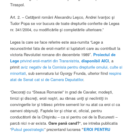
Tiraspol.
Art. 2. – Cetăţenii români Alexandru Leşco, Andrei Ivanţoc şi
Tudor Popa se vor bucura de toate drepturile conferite de Legea
nr. 341/2004, cu modificările şi completările ulterioare.”
Legea la care se face referire este asa-numita “Lege a
recunostintei fata de eroii-martiri si luptatorii care au contribuit la
victoria Revolutiei romane din decembrie 1989″.
Proiectul de
Lege
privind eroii-martiri din Transnistria,
disponibil AICI
, a
primit
aviz negativ de la Comisia pentru drepturile omului, culte si
minoritati
, sub semnatura lui Gyorgy Frunda, ulterior fiind
respins
atat de Senat cat si de Camera Deputatilor
.
“Decoraţi cu “Steaua Romaniei” in grad de Cavaler, modeşti,
timizi şi discreţi, eroii noştri, au rămas uniţi şi neclintiţi in
convingerile lor şi trăiesc printre semenii lor nu atat ca eroi ci ca
oameni obişnuiţi. Faptele lor şi chiar ei, oficial, pentru
conducătorii de la Chişinău – ca si pentru cei de la Bucuresti –
parcă nici n-ar exista.
Oare pană cand?
“, se intreba publicatia
“
Pulsul geostrategic
” prezentand lucrarea
“
EROI PENTRU