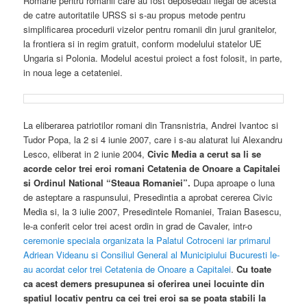
Romane pentru romanii care au fost deposedati ilegal de acesta
de catre autoritatile URSS si s-au propus metode pentru
simplificarea procedurii vizelor pentru romanii din jurul granitelor,
la frontiera si in regim gratuit, conform modelului statelor UE
Ungaria si Polonia. Modelul acestui proiect a fost folosit, in parte,
in noua lege a cetateniei.
La eliberarea patriotilor romani din Transnistria, Andrei Ivantoc si
Tudor Popa, la 2 si 4 iunie 2007, care i s-au alaturat lui Alexandru
Lesco, eliberat in 2 iunie 2004,
Civic Media a cerut sa li se
acorde celor trei eroi romani Cetatenia de Onoare a Capitalei
si Ordinul National “Steaua Romaniei”.
Dupa aproape o luna
de asteptare a raspunsului, Presedintia a aprobat cererea Civic
Media si, la 3 iulie 2007, Presedintele Romaniei, Traian Basescu,
le-a conferit celor trei acest ordin in grad de Cavaler, intr-o
ceremonie speciala organizata la Palatul Cotroceni iar primarul
Adriean Videanu si Consiliul General al Municipiului Bucuresti le-
au acordat celor trei Cetatenia de Onoare a Capitalei
.
Cu toate
ca acest demers presupunea si oferirea unei locuinte din
spatiul locativ pentru ca cei trei eroi sa se poata stabili la