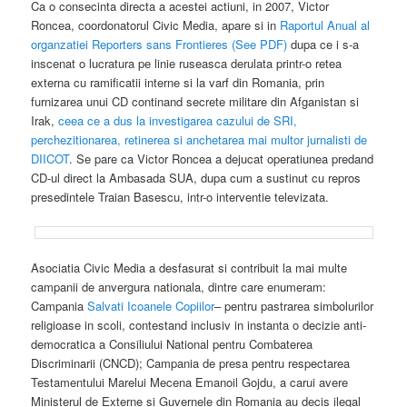
Ca o consecinta directa a acestei actiuni, in 2007, Victor
Roncea, coordonatorul Civic Media, apare si in
Raportul Anual al
organzatiei Reporters sans Frontieres (See PDF)
dupa ce i s-a
inscenat o lucratura pe linie ruseasca derulata printr-o retea
externa cu ramificatii interne si la varf din Romania, prin
furnizarea unui CD continand secrete militare din Afganistan si
Irak,
ceea ce a dus la investigarea cazului de SRI,
perchezitionarea, retinerea si anchetarea mai multor jurnalisti de
DIICOT
. Se pare ca Victor Roncea a dejucat operatiunea predand
CD-ul direct la Ambasada SUA, dupa cum a sustinut cu repros
presedintele Traian Basescu, intr-o interventie televizata.
Asociatia Civic Media a desfasurat si contribuit la mai multe
campanii de anvergura nationala, dintre care enumeram:
Campania
Salvati Icoanele Copiilor
– pentru pastrarea simbolurilor
religioase in scoli, contestand inclusiv in instanta o decizie anti-
democratica a Consiliului National pentru Combaterea
Discriminarii (CNCD); Campania de presa pentru respectarea
Testamentului Marelui Mecena Emanoil Gojdu, a carui avere
Ministerul de Externe si Guvernele din Romania au decis ilegal