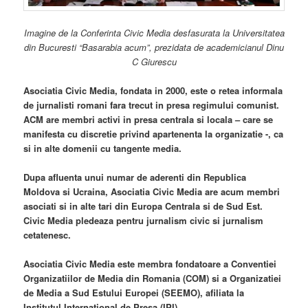
Imagine de la Conferinta Civic Media desfasurata la Universitatea
din Bucuresti “Basarabia acum”, prezidata de academicianul Dinu
C Giurescu
Asociatia Civic Media, fondata in 2000, este o retea informala
de jurnalisti romani fara trecut in presa regimului comunist.
ACM are membri activi in presa centrala si locala – care se
manifesta cu discretie privind apartenenta la organizatie -, ca
si in alte domenii cu tangente media.
Dupa afluenta unui numar de aderenti din Republica
Moldova si Ucraina, Asociatia Civic Media are acum membri
asociati si in alte tari din Europa Centrala si de Sud Est.
Civic Media pledeaza pentru jurnalism civic si jurnalism
cetatenesc.
Asociatia Civic Media este membra fondatoare a Conventiei
Organizatiilor de Media din Romania (COM) si a Organizatiei
de Media a Sud Estului Europei (SEEMO), afiliata la
Institutul International de Presa (IPI).