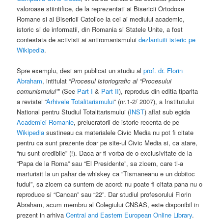
valoroase stiintifice, de la reprezentati ai Bisericii Ortodoxe
Romane si ai Bisericii Catolice la cei ai mediului academic,
istoric si de informatii, din Romania si Statele Unite, a fost
contestata de activisti ai antiromanismului
dezlantuiti isteric pe
Wikipedia
.
Spre exemplu, desi am publicat un studiu al
prof. dr. Florin
Abraham
, intitulat “
Procesul istoriografic al “Procesului
comunismului”
” (See
Part I
&
Part II
), reprodus din editia tiparita
a revistei “
Arhivele Totalitarismului
” (nr.1-2/ 2007), a Institutului
National pentru Studiul Totalitarismului (
INST
) aflat sub egida
Academiei Romanie
, prelucratorii de istorie recenta de pe
Wikipedia
sustineau ca materialele Civic Media nu pot fi citate
pentru ca sunt prezente doar pe site-ul Civic Media si, ca atare,
“nu sunt credibile” (!). Daca ar fi vorba de o exclusivitate de la
“Papa de la Roma” sau “El Presidente”, sa zicem, care ti-a
marturisit la un pahar de whiskey ca “Tismaneanu e un dobitoc
fudul”, sa zicem ca suntem de acord: nu poate fi citata pana nu o
reproduce si “Cancan” sau “22”. Dar studiul profesorului Florin
Abraham, acum membru al Colegiului CNSAS, este disponibil in
prezent in arhiva
Central and Eastern European Online Library
.