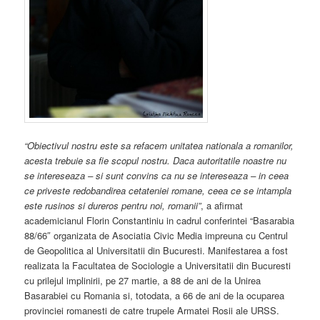
“Obiectivul nostru este sa refacem unitatea nationala a romanilor,
acesta trebuie sa fie scopul nostru. Daca autoritatile noastre nu
se intereseaza – si sunt convins ca nu se intereseaza – in ceea
ce priveste redobandirea cetateniei romane, ceea ce se intampla
este rusinos si dureros pentru noi, romanii”
, a afirmat
academicianul Florin Constantiniu in cadrul conferintei “Basarabia
88/66″ organizata de Asociatia Civic Media impreuna cu Centrul
de Geopolitica al Universitatii din Bucuresti. Manifestarea a fost
realizata la Facultatea de Sociologie a Universitatii din Bucuresti
cu prilejul implinirii, pe 27 martie, a 88 de ani de la Unirea
Basarabiei cu Romania si, totodata, a 66 de ani de la ocuparea
provinciei romanesti de catre trupele Armatei Rosii ale URSS.