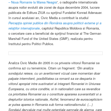
– Noua Romanie la Marea Neagra
“, o radiografie internationala
asupra noilor evolutii ale zonei de dupa decembrie 2004, lucrare
publicata de Editura ZIUA cu sprijinul Fundatiei Konrad Adenauer.
In cursul aceluiasi an, Civic Media a contribuit la studiul
Percepţia opiniei publice din România asupra politicii externe şi a
relaţiilor internaţionale
, capitolul Republica Moldova si Romania,
o cercetare care a beneficiat de sprijinul financiar al The German
Marshall Fund of the United States (GMF), realizata pentru
Institutul pentru Politici Publice.
Analiza Civic Media din 2005 in ce priveste viitorul Romaniei se
confirma azi cu temeinicie. Citam un fragment:
“Din analiza
sondajului reiese, cu un avertisment vizual care momentan doar
palpaie intermitent, posibilitatea ca romanii sa se desparta in
viitorul apropiat intre sustinatori ai integrarii Romaniei in Uniunea
Europeana, cu orice conditie, si in nationalisti care sa revendice
ca prioritatea Romaniei sa o constituie apararea suveranitatii si a
drepturilor istorice nationale, Astfel, fenomenul de euroscepticism
ar putea aparea in Romania sub forma nationalismului. (…)
Sondajul dezvaluie mai multe potentiale semnale de alarma, care