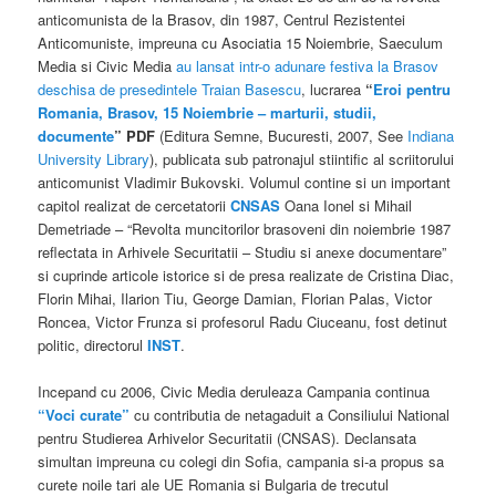
anticomunista de la Brasov, din 1987, Centrul Rezistentei
Anticomuniste, impreuna cu Asociatia 15 Noiembrie, Saeculum
Media si Civic Media
au lansat intr-o adunare festiva la Brasov
deschisa de presedintele Traian Basescu
, lucrarea
“
Eroi pentru
Romania, Brasov, 15 Noiembrie – marturii, studii,
documente
” PDF
(Editura Semne, Bucuresti, 2007, See
Indiana
University Library
), publicata sub patronajul stiintific al scriitorului
anticomunist Vladimir Bukovski. Volumul contine si un important
capitol realizat de cercetatorii
CNSAS
Oana Ionel si Mihail
Demetriade – “Revolta muncitorilor brasoveni din noiembrie 1987
reflectata in Arhivele Securitatii – Studiu si anexe documentare”
si cuprinde articole istorice si de presa realizate de Cristina Diac,
Florin Mihai, Ilarion Tiu, George Damian, Florian Palas, Victor
Roncea, Victor Frunza si profesorul Radu Ciuceanu, fost detinut
politic, directorul
INST
.
Incepand cu 2006, Civic Media deruleaza Campania continua
“Voci curate”
cu contributia de netagaduit a Consiliului National
pentru Studierea Arhivelor Securitatii (CNSAS). Declansata
simultan impreuna cu colegi din Sofia, campania si-a propus sa
curete noile tari ale UE Romania si Bulgaria de trecutul