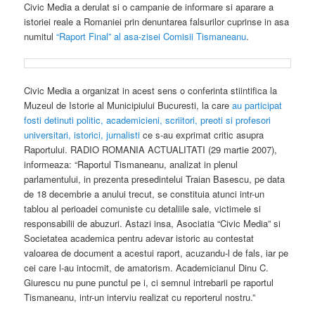
Civic Media a derulat si o campanie de informare si aparare a
istoriei reale a Romaniei prin denuntarea falsurilor cuprinse in asa
numitul
“Raport Final” al asa-zisei Comisii Tismaneanu
.
Civic Media a organizat in acest sens o conferinta stiintifica la
Muzeul de Istorie al Municipiului Bucuresti, la care
au participat
fosti detinuti politic, academicieni, scriitori, preoti si profesori
universitari, istorici, jurnalisti
ce s-au exprimat critic asupra
Raportului. RADIO ROMANIA ACTUALITATI (29 martie 2007),
informeaza: “Raportul Tismaneanu, analizat in plenul
parlamentului, in prezenta presedintelui Traian Basescu, pe data
de 18 decembrie a anului trecut, se constituia atunci intr-un
tablou al perioadei comuniste cu detaliile sale, victimele si
responsabilii de abuzuri. Astazi insa, Asociatia “Civic Media” si
Societatea academica pentru adevar istoric au contestat
valoarea de document a acestui raport, acuzandu-l de fals, iar pe
cei care l-au intocmit, de amatorism. Academicianul Dinu C.
Giurescu nu pune punctul pe i, ci semnul intrebarii pe raportul
Tismaneanu, intr-un interviu realizat cu reporterul nostru.”