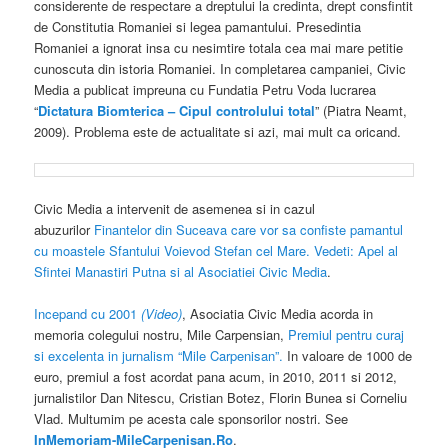
considerente de respectare a dreptului la credinta, drept consfintit
de Constitutia Romaniei si legea pamantului. Presedintia
Romaniei a ignorat insa cu nesimtire totala cea mai mare petitie
cunoscuta din istoria Romaniei. In completarea campaniei, Civic
Media a publicat impreuna cu Fundatia Petru Voda lucrarea
“
Dictatura Biomterica – Cipul controlului total
” (Piatra Neamt,
2009). Problema este de actualitate si azi, mai mult ca oricand.
Civic Media a intervenit de asemenea si in cazul
abuzurilor
Finantelor din Suceava care vor sa confiste pamantul
cu moastele Sfantului Voievod Stefan cel Mare. Vedeti: Apel al
Sfintei Manastiri Putna si al Asociatiei Civic Media
.
Incepand cu 2001
(Video)
, Asociatia Civic Media acorda in
memoria colegului nostru, Mile Carpensian,
Premiul pentru curaj
si excelenta in jurnalism “Mile Carpenisan”.
In valoare de 1000 de
euro, premiul a fost acordat pana acum, in 2010, 2011 si 2012,
jurnalistilor Dan Nitescu, Cristian Botez, Florin Bunea si Corneliu
Vlad. Multumim pe acesta cale sponsorilor nostri. See
InMemoriam-MileCarpenisan.Ro
.