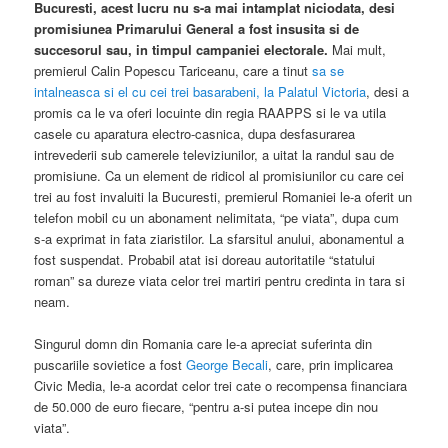
Bucuresti, acest lucru nu s-a mai intamplat niciodata, desi
promisiunea Primarului General a fost insusita si de
succesorul sau, in timpul campaniei electorale.
Mai mult,
premierul Calin Popescu Tariceanu, care a tinut
sa se
intalneasca si el cu cei trei basarabeni, la Palatul Victoria
, desi a
promis ca le va oferi locuinte din regia RAAPPS si le va utila
casele cu aparatura electro-casnica, dupa desfasurarea
intrevederii sub camerele televiziunilor, a uitat la randul sau de
promisiune. Ca un element de ridicol al promisiunilor cu care cei
trei au fost invaluiti la Bucuresti, premierul Romaniei le-a oferit un
telefon mobil cu un abonament nelimitata, “pe viata”, dupa cum
s-a exprimat in fata ziaristilor. La sfarsitul anului, abonamentul a
fost suspendat. Probabil atat isi doreau autoritatile “statului
roman” sa dureze viata celor trei martiri pentru credinta in tara si
neam.
Singurul domn din Romania care le-a apreciat suferinta din
puscariile sovietice a fost
George Becali
, care, prin implicarea
Civic Media, le-a acordat celor trei cate o recompensa financiara
de 50.000 de euro fiecare, “pentru a-si putea incepe din nou
viata”.