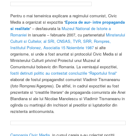
Pentru o mai temeinica explicare a regimului comunist, Civic
Media a organizat si expozitia “
Epoca de aur- intre propaganda
si realitate
” – desfasurata la
Muzeul National de Istorie a
Romaniei
in ianuarie – februarie 2007, cu parteneriatul
Minsterului
Culturii si Cultelor, al SRI, CNSAS, TVR, SRR, Rompres,
Institutul Polonez, Asociatia 15 Noiembrie 1987
si alte
organisme, si unde a fost anuntat si protocolul Civic Media si al
Ministerului Culturii privind Proiectul unui Muzeul al
Comunismului bolsevic din Romania. La vernisajul expozitiei,
fostii detinuti politic au contestat concluziile “Raportului final”
elaborat de fostul propagandist comunist Vladimir Tismaneanu
(
foto
Rompres/Agerpres). De altfel, in cadrul expozitiei au fost
prezentate si “creatiile literare” de propaganda comunista ale Anei
Blandiana si ale lui Nicolae Manolescu si Vladimir Tismaneanu in
oglinda cu martirajul din inchisori al preotilor si luptatorilor din
rezistenta anticomunista
.
Campania Civic Media
, in cursul careia s-au colectat pozitii