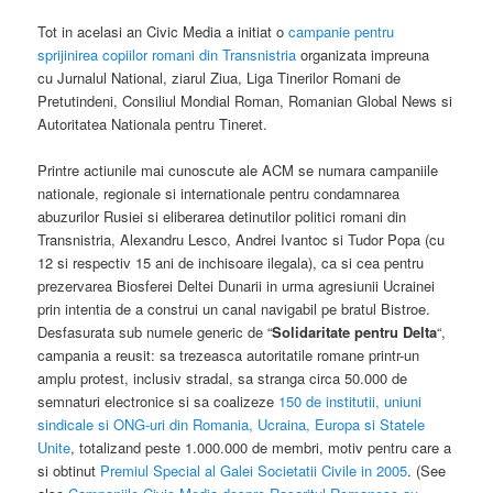
Tot in acelasi an Civic Media a initiat o
campanie pentru
sprijinirea copiilor romani din Transnistria
organizata impreuna
cu Jurnalul National, ziarul Ziua, Liga Tinerilor Romani de
Pretutindeni, Consiliul Mondial Roman, Romanian Global News si
Autoritatea Nationala pentru Tineret.
Printre actiunile mai cunoscute ale ACM se numara campaniile
nationale, regionale si internationale pentru condamnarea
abuzurilor Rusiei si eliberarea detinutilor politici romani din
Transnistria, Alexandru Lesco, Andrei Ivantoc si Tudor Popa (cu
12 si respectiv 15 ani de inchisoare ilegala), ca si cea pentru
prezervarea Biosferei Deltei Dunarii in urma agresiunii Ucrainei
prin intentia de a construi un canal navigabil pe bratul Bistroe.
Desfasurata sub numele generic de “
Solidaritate pentru Delta
“,
campania a reusit: sa trezeasca autoritatile romane printr-un
amplu protest, inclusiv stradal, sa stranga circa 50.000 de
semnaturi electronice si sa coalizeze
150 de institutii, uniuni
sindicale si ONG-uri din Romania, Ucraina, Europa si Statele
Unite
, totalizand peste 1.000.000 de membri, motiv pentru care a
si obtinut
Premiul Special al Galei Societatii Civile in 2005
. (See