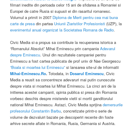
filmari inedite din perioada celor 15 ani de sfidarea a Romaniei si
Europei de catre Rusia si supusii ei din rasaritul romanesc.
Volumul a primit in 2007
Diploma de Merit pentru cea mai buna
carte de presa
din partea
Uniunii Ziaristilor Profesionisti
(UZP), la
evenimentul anual organizat la Societatea Romana de Radio
.
Civic Media si-a propus sa contribuie la recuperarea istorica a
“Romanului Absolut” Mihai Eminescu prin campania
Adevarul
despre Eminescu
. Unul din rezultatele campaniei pentru
Eminescu a fost cartea publicata de prof univ dr Nae Georgescu
“Boala si moartea lui Eminescu”
si lansarea site-ul de informatii
Mihai-Eminescu.Ro
.
Totodata, in
Dosarul Eminescu
, Civic
Media a reusit sa concentreze adevaruri mai putin cunoscute
despre viata si moartea lui Mihai Eminescu. La cinci ani de la
initierea acestei campanii, opinia publica si presa din Romania
vorbesc deschis despre misterele vietii si mortii ganditorului
national Mihai Eminescu. Astazi, Civic Media sprijina
demersurile
profesorului Constantin Barbu
, concretizate printr-o serie de
volume de dezvaluiri bazate pe descoperiri recente din foste
arhive secrete aflate in Romania, Rusia, Germania si Austria.