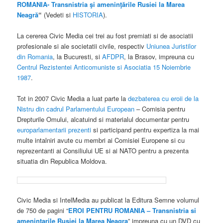
ROMANIA- Transnistria şi ameninţările Rusiei la Marea
Neagră
“
(Vedeti si
HISTORIA
).
La cererea Civic Media cei trei au fost premiati si de asociatii
profesionale si ale societatii civile, respectiv
Uniunea Juristilor
din Romania
, la Bucuresti, si
AFDPR
, la Brasov, impreuna cu
Centrul Rezistentei Anticomuniste si Asociatia 15 Noiembrie
1987
.
Tot in 2007 Civic Media a luat parte la
dezbaterea cu eroii de la
Nistru din cadrul Parlamentului European
– Comisia pentru
Drepturile Omului, alcatuind si materialul documentar pentru
europarlamentarii prezenti
si participand pentru expertiza la mai
multe intalniri avute cu membri ai Comisiei Europene si cu
reprezentanti ai Consiliului UE si ai NATO pentru a prezenta
situatia din Republica Moldova.
Civic Media si IntelMedia au publicat la Editura Semne volumul
de 750 de pagini “
EROI PENTRU ROMANIA – Transnistria si
amenintarile Rusiei la Marea Neagra
” impreuna cu un DVD cu