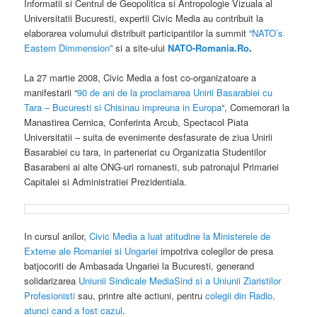
Informatii si Centrul de Geopolitica si Antropologie Vizuala al
Universitatii Bucuresti, expertii Civic Media au contribuit la
elaborarea volumului distribuit participantilor la summit “
NATO’s
Eastern Dimmension
” si a site-ului
NATO-Romania.Ro
.
La 27 martie 2008, Civic Media a fost co-organizatoare a
manifestarii “
90 de ani de la proclamarea Unirii Basarabiei cu
Tara – Bucuresti si Chisinau impreuna in Europa
“, Comemorari la
Manastirea Cernica, Conferinta Arcub, Spectacol Piata
Universitatii – suita de evenimente desfasurate de ziua Unirii
Basarabiei cu tara, in parteneriat cu Organizatia Studentilor
Basarabeni ai alte ONG-uri romanesti, sub patronajul Primariei
Capitalei si Administratiei Prezidentiala.
In cursul anilor,
Civic Media a luat atitudine la Ministerele de
Externe ale Romaniei si Ungariei
impotriva colegilor de presa
batjocoriti de Ambasada Ungariei la Bucuresti, generand
solidarizarea
Uniunii Sindicale MediaSind si a Uniunii Ziaristilor
Profesionisti
sau, printre alte actiuni, pentru
colegii din Radio,
atunci cand a fost cazul
.