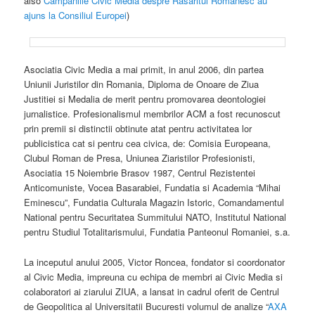
also
Campaniile Civic Media despre Rasaritul Romanesc au
ajuns la Consiliul Europei
)
Asociatia Civic Media a mai primit, in anul 2006, din partea
Uniunii Juristilor din Romania, Diploma de Onoare de Ziua
Justitiei si Medalia de merit pentru promovarea deontologiei
jurnalistice. Profesionalismul membrilor ACM a fost recunoscut
prin premii si distinctii obtinute atat pentru activitatea lor
publicistica cat si pentru cea civica, de: Comisia Europeana,
Clubul Roman de Presa, Uniunea Ziaristilor Profesionisti,
Asociatia 15 Noiembrie Brasov 1987, Centrul Rezistentei
Anticomuniste, Vocea Basarabiei, Fundatia si Academia “Mihai
Eminescu”, Fundatia Culturala Magazin Istoric, Comandamentul
National pentru Securitatea Summitului NATO, Institutul National
pentru Studiul Totalitarismului, Fundatia Panteonul Romaniei, s.a.
La inceputul anului 2005, Victor Roncea, fondator si coordonator
al Civic Media, impreuna cu echipa de membri ai Civic Media si
colaboratori ai ziarului ZIUA, a lansat in cadrul oferit de Centrul
de Geopolitica al Universitatii Bucuresti volumul de analize “
AXA