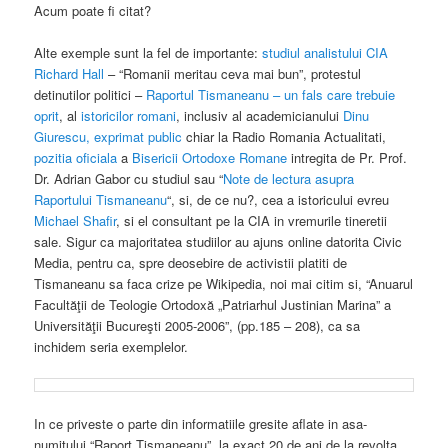
Acum poate fi citat?
Alte exemple sunt la fel de importante:
studiul analistului CIA
Richard Hall
– “Romanii meritau ceva mai bun”, protestul
detinutilor politici –
Raportul Tismaneanu – un fals care trebuie
oprit
, al
istoricilor romani
, inclusiv al academicianului
Dinu
Giurescu, exprimat public
chiar la Radio Romania Actualitati,
pozitia oficiala
a
Bisericii Ortodoxe Romane
intregita de Pr. Prof.
Dr. Adrian Gabor cu studiul sau “
Note de lectura asupra
Raportului Tismaneanu
“, si, de ce nu?, cea a istoricului evreu
Michael Shafir
, si el consultant pe la CIA in vremurile tineretii
sale. Sigur ca majoritatea studiilor au ajuns online datorita Civic
Media, pentru ca, spre deosebire de activistii platiti de
Tismaneanu sa faca crize pe Wikipedia, noi mai citim si, “Anuarul
Facultăţii de Teologie Ortodoxă „Patriarhul Justinian Marina” a
Universităţii Bucureşti 2005-2006”, (pp.185 – 208), ca sa
inchidem seria exemplelor.
In ce priveste o parte din informatiile gresite aflate in asa-
numitului “Raport Tismaneanu”, la exact 20 de ani de la revolta