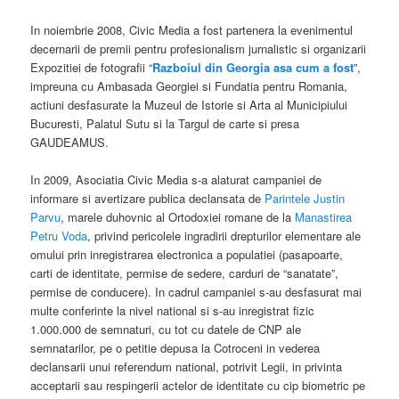
In noiembrie 2008, Civic Media a fost partenera la evenimentul
decernarii de premii pentru profesionalism jurnalistic si organizarii
Expozitiei de fotografii “
Razboiul din Georgia asa cum a fost
”,
impreuna cu Ambasada Georgiei si Fundatia pentru Romania,
actiuni desfasurate la Muzeul de Istorie si Arta al Municipiului
Bucuresti, Palatul Sutu si la Targul de carte si presa
GAUDEAMUS.
In 2009, Asociatia Civic Media s-a alaturat campaniei de
informare si avertizare publica declansata de
Parintele Justin
Parvu
, marele duhovnic al Ortodoxiei romane de la
Manastirea
Petru Voda
, privind pericolele ingradirii drepturilor elementare ale
omului prin inregistrarea electronica a populatiei (pasapoarte,
carti de identitate, permise de sedere, carduri de “sanatate”,
permise de conducere). In cadrul campaniei s-au desfasurat mai
multe conferinte la nivel national si s-au inregistrat fizic
1.000.000 de semnaturi, cu tot cu datele de CNP ale
semnatarilor, pe o petitie depusa la Cotroceni in vederea
declansarii unui referendum national, potrivit Legii, in privinta
acceptarii sau respingerii actelor de identitate cu cip biometric pe