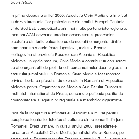
Scurt Istoric
In prima decada a anilor 2000, Asociatia Civic Media s-a implicat
in dezvoltarea relatiilor profesionale din spatiul Europei Centrale
si de Sud Est, concretizata prin mai multe parteneriate regionale,
membrii ACM devenind totodata observatori ai proceselor
electorale din tarile balcanice cu democratii emergente, dintre
care amintim statele fostei Iugoslavii, inclusiv Bosnia-
Hertegovina si provincia Kosovo, sau Albania si Republica
Moldova. In egala masura, Civic Media a contribuit in conlucrare
cu alte organizatii de profil la edificarea normelor deontolgice si a
statutului jurnalistului in Romania. Civic Media a fost raportor
privind libertatea presei si de expresie in Romania si Republica
Moldova pentru Organizatia de Media a Sud Estului Europei si
Institutul International de Presa, ocupand o perioada pozitia de
coordonatoare a legaturilor regionale ale membrilor organizatiei.
Inca de la inceputurile infiintarii ei, Asociatia a militat pentru
apropierea legaturilor istorice si culturale dintre romanii din jurul
Romaniei. Drept urmare, in cursul anului 2000, presedintele
fondator al Asociatiei Civic Media, jurnalistul Victor Roncea, pe
atunci sef al Departamentului Externe al ziarului ZIUA, a primit o