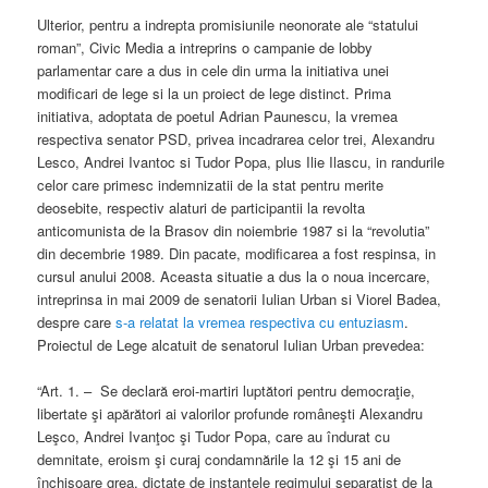
Ulterior, pentru a indrepta promisiunile neonorate ale “statului
roman”, Civic Media a intreprins o campanie de lobby
parlamentar care a dus in cele din urma la initiativa unei
modificari de lege si la un proiect de lege distinct. Prima
initiativa, adoptata de poetul Adrian Paunescu, la vremea
respectiva senator PSD, privea incadrarea celor trei, Alexandru
Lesco, Andrei Ivantoc si Tudor Popa, plus Ilie Ilascu, in randurile
celor care primesc indemnizatii de la stat pentru merite
deosebite, respectiv alaturi de participantii la revolta
anticomunista de la Brasov din noiembrie 1987 si la “revolutia”
din decembrie 1989. Din pacate, modificarea a fost respinsa, in
cursul anului 2008. Aceasta situatie a dus la o noua incercare,
intreprinsa in mai 2009 de senatorii Iulian Urban si Viorel Badea,
despre care
s-a relatat la vremea respectiva cu entuziasm
.
Proiectul de Lege alcatuit de senatorul Iulian Urban prevedea:
“Art. 1. – Se declară eroi-martiri luptători pentru democraţie,
libertate şi apărători ai valorilor profunde româneşti Alexandru
Leşco, Andrei Ivanţoc şi Tudor Popa, care au îndurat cu
demnitate, eroism şi curaj condamnările la 12 şi 15 ani de
închisoare grea, dictate de instanţele regimului separatist de la