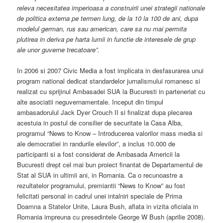
releva necesitatea imperioasa a construirii unei strategii nationale
de politica externa pe termen lung, de la 10 la 100 de ani, dupa
modelul german, rus sau american, care sa nu mai permita
plutirea in deriva pe harta lumii in functie de interesele de grup
ale unor guverne trecatoare”.
In 2006 si 2007 Civic Media a fost implicata in desfasurarea unui
program national dedicat standardelor jurnalismului romanesc si
realizat cu sprijinul Ambasadei SUA la Bucuresti in parteneriat cu
alte asociatii neguvernamentale. Inceput din timpul
ambasadorulul Jack Dyer Crouch II si finalizat dupa plecarea
acestuia in postul de consilier de securitate la Casa Alba,
programul “News to Know – Introducerea valorilor mass media si
ale democratiei in randurile elevilor”, a inclus 10.000 de
participanti si a fost considerat de Ambasada Americii la
Bucuresti drept cel mai bun proiect finantat de Departamentul de
Stat al SUA in ultimii ani, in Romania. Ca o recunoastre a
rezultatelor programului, premiantii “News to Know” au fost
felicitati personal in cadrul unei intalniri speciale de Prima
Doamna a Statelor Unite, Laura Bush, aflata in vizita oficiala in
Romania impreuna cu presedintele George W Bush (aprilie 2008).