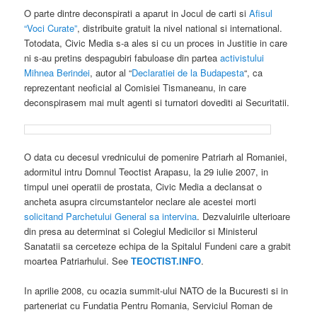
O parte dintre deconspirati a aparut in Jocul de carti si
Afisul
“Voci Curate”
, distribuite gratuit la nivel national si international.
Totodata, Civic Media s-a ales si cu un proces in Justitie in care
ni s-au pretins despagubiri fabuloase din partea
activistului
Mihnea Berindei
, autor al “
Declaratiei de la Budapesta
“, ca
reprezentant neoficial al Comisiei Tismaneanu, in care
deconspirasem mai mult agenti si turnatori dovediti ai Securitatii.
O data cu decesul vrednicului de pomenire Patriarh al Romaniei,
adormitul intru Domnul Teoctist Arapasu, la 29 iulie 2007, in
timpul unei operatii de prostata, Civic Media a declansat o
ancheta asupra circumstantelor neclare ale acestei morti
solicitand Parchetului General sa intervina
. Dezvaluirile ulterioare
din presa au determinat si Colegiul Medicilor si Ministerul
Sanatatii sa cerceteze echipa de la Spitalul Fundeni care a grabit
moartea Patriarhului. See
TEOCTIST.INFO
.
In aprilie 2008, cu ocazia summit-ului NATO de la Bucuresti si in
parteneriat cu Fundatia Pentru Romania, Serviciul Roman de