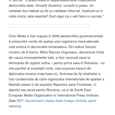
democratia reala. Urmariti Guvernul, urmariti si presa. Un
cetatean bun trebuie sa fie un cetatean informat. Implicati-va in
viata civica; este esential! Sunt sigur ca o veti face cu succes.”
Civic Media a fost supusa in 2006 persecutiilor guvernamentale
si presiunilor venite din partea unor organisme transnationale
care sufoca si democratia romaneasca. Din ordinul fostului
ministru de Externe, Mihai Razvan Ungureanu, demisionar fortat
din cauza incompententei sale, a fost cenzurat pana la
eliminarea din spatiul online – pentru prima oara in Romania – un
site pamflet al societatii civile, care expunea haosul din
diplomatia romana (mae.haos.ro). Actiunea de tip totalitarist a
fost condamnata de catre organizatia internationala de aparare a
libertatii presei si de expresie Reporters sans Frontieres, in
raportul sau anual pentru Romania, ca si de South East
European Media Organization si International Press Institute.
(See
RSF: Government closes down foreign ministry spoof
website
)