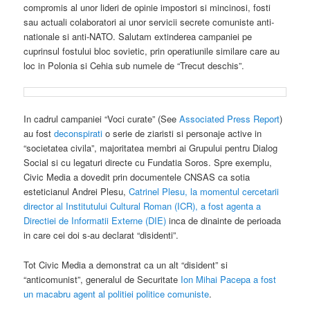
compromis al unor lideri de opinie impostori si mincinosi, fosti
sau actuali colaboratori ai unor servicii secrete comuniste anti-
nationale si anti-NATO. Salutam extinderea campaniei pe
cuprinsul fostului bloc sovietic, prin operatiunile similare care au
loc in Polonia si Cehia sub numele de “Trecut deschis”.
In cadrul campaniei “Voci curate” (See
Associated Press Report
)
au fost
deconspirati
o serie de ziaristi si personaje active in
“societatea civila”, majoritatea membri ai Grupului pentru Dialog
Social si cu legaturi directe cu Fundatia Soros. Spre exemplu,
Civic Media a dovedit prin documentele CNSAS ca sotia
esteticianul Andrei Plesu,
Catrinel Plesu, la momentul cercetarii
director al Institutului Cultural Roman (ICR), a fost agenta a
Directiei de Informatii Externe (DIE)
inca de dinainte de perioada
in care cei doi s-au declarat “disidenti”.
Tot Civic Media a demonstrat ca un alt “disident” si
“anticomunist”, generalul de Securitate
Ion Mihai Pacepa a fost
un macabru agent al politiei politice comuniste
.