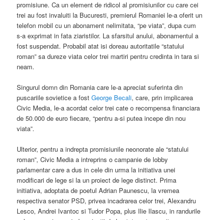
promisiune. Ca un element de ridicol al promisiunilor cu care cei
trei au fost invaluiti la Bucuresti, premierul Romaniei le-a oferit un
telefon mobil cu un abonament nelimitata, “pe viata”, dupa cum
s-a exprimat in fata ziaristilor. La sfarsitul anului, abonamentul a
fost suspendat. Probabil atat isi doreau autoritatile “statului
roman” sa dureze viata celor trei martiri pentru credinta in tara si
neam.
Singurul domn din Romania care le-a apreciat suferinta din
puscariile sovietice a fost
George Becali
, care, prin implicarea
Civic Media, le-a acordat celor trei cate o recompensa financiara
de 50.000 de euro fiecare, “pentru a-si putea incepe din nou
viata”.
Ulterior, pentru a indrepta promisiunile neonorate ale “statului
roman”, Civic Media a intreprins o campanie de lobby
parlamentar care a dus in cele din urma la initiativa unei
modificari de lege si la un proiect de lege distinct. Prima
initiativa, adoptata de poetul Adrian Paunescu, la vremea
respectiva senator PSD, privea incadrarea celor trei, Alexandru
Lesco, Andrei Ivantoc si Tudor Popa, plus Ilie Ilascu, in randurile