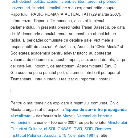
fosti detinuti politic, academicieni, scriitori, preoti si profesori
universitari, istorici, jurnalisti
ce s-au exprimat critic asupra
Raportului. RADIO ROMANIA ACTUALITATI (29 martie 2007),
informeaza: “Raportul Tismaneanu, analizat in plenul
parlamentului, in prezenta presedintelui Traian Basescu, pe data
de 18 decembrie a anului trecut, se constituia atunci intr-un
tablou al perioadei comuniste cu detaliile sale, victimele si
responsabilii de abuzuri. Astazi insa, Asociatia “Civic Media” si
Societatea academica pentru adevar istoric au contestat
valoarea de document a acestui raport, acuzandu-l de fals, iar pe
cei care l-au intocmit, de amatorism. Academicianul Dinu C.
Giurescu nu pune punctul pe i, ci semnul intrebarii pe raportul
Tismaneanu, intr-un interviu realizat cu reporterul nostru.”
Pentru o mai temeinica explicare a regimului comunist, Civic
Media a organizat si expozitia “
Epoca de aur- intre propaganda
si realitate
” – desfasurata la
Muzeul National de Istorie a
Romaniei
in ianuarie – februarie 2007, cu parteneriatul
Minsterului
Culturii si Cultelor, al SRI, CNSAS, TVR, SRR, Rompres,
Institutul Polonez, Asociatia 15 Noiembrie 1987
si alte