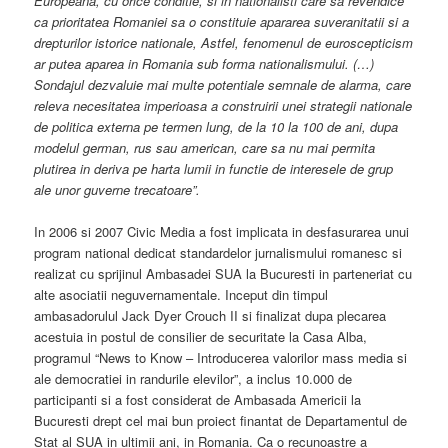
Europeana, cu orice conditie, si in nationalisti care sa revendice
ca prioritatea Romaniei sa o constituie apararea suveranitatii si a
drepturilor istorice nationale, Astfel, fenomenul de euroscepticism
ar putea aparea in Romania sub forma nationalismului. (…)
Sondajul dezvaluie mai multe potentiale semnale de alarma, care
releva necesitatea imperioasa a construirii unei strategii nationale
de politica externa pe termen lung, de la 10 la 100 de ani, dupa
modelul german, rus sau american, care sa nu mai permita
plutirea in deriva pe harta lumii in functie de interesele de grup
ale unor guverne trecatoare”.
In 2006 si 2007 Civic Media a fost implicata in desfasurarea unui
program national dedicat standardelor jurnalismului romanesc si
realizat cu sprijinul Ambasadei SUA la Bucuresti in parteneriat cu
alte asociatii neguvernamentale. Inceput din timpul
ambasadorulul Jack Dyer Crouch II si finalizat dupa plecarea
acestuia in postul de consilier de securitate la Casa Alba,
programul “News to Know – Introducerea valorilor mass media si
ale democratiei in randurile elevilor”, a inclus 10.000 de
participanti si a fost considerat de Ambasada Americii la
Bucuresti drept cel mai bun proiect finantat de Departamentul de
Stat al SUA in ultimii ani, in Romania. Ca o recunoastre a