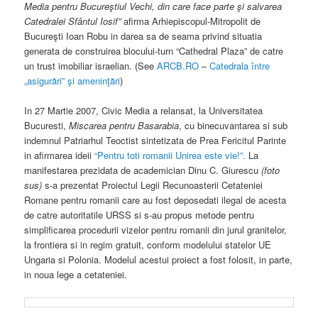
Media pentru Bucureştiul Vechi, din care face parte şi salvarea
Catedralei Sfântul Iosif”
afirma Arhiepiscopul-Mitropolit de
Bucureşti Ioan Robu in darea sa de seama privind situatia
generata de construirea blocului-turn “Cathedral Plaza” de catre
un trust imobiliar israelian. (See
ARCB.RO
–
Catedrala între
„asigurări” şi ameninţări
)
In 27 Martie 2007, Civic Media a relansat, la Universitatea
Bucuresti,
Miscarea pentru Basarabia
, cu binecuvantarea si sub
indemnul Patriarhul Teoctist sintetizata de Prea Fericitul Parinte
in afirmarea ideii
“Pentru toti romanii Unirea este vie!”.
La
manifestarea prezidata de academician Dinu C. Giurescu
(foto
sus)
s-a prezentat Proiectul Legii Recunoasterii Cetateniei
Romane pentru romanii care au fost deposedati ilegal de acesta
de catre autoritatile URSS si s-au propus metode pentru
simplificarea procedurii vizelor pentru romanii din jurul granitelor,
la frontiera si in regim gratuit, conform modelului statelor UE
Ungaria si Polonia. Modelul acestui proiect a fost folosit, in parte,
in noua lege a cetateniei.