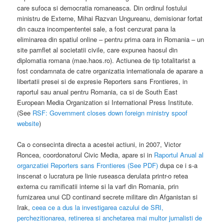
care sufoca si democratia romaneasca. Din ordinul fostului
ministru de Externe, Mihai Razvan Ungureanu, demisionar fortat
din cauza incompententei sale, a fost cenzurat pana la
eliminarea din spatiul online – pentru prima oara in Romania – un
site pamflet al societatii civile, care expunea haosul din
diplomatia romana (mae.haos.ro). Actiunea de tip totalitarist a
fost condamnata de catre organizatia internationala de aparare a
libertatii presei si de expresie Reporters sans Frontieres, in
raportul sau anual pentru Romania, ca si de South East
European Media Organization si International Press Institute.
(See
RSF: Government closes down foreign ministry spoof
website
)
Ca o consecinta directa a acestei actiuni, in 2007, Victor
Roncea, coordonatorul Civic Media, apare si in
Raportul Anual al
organzatiei Reporters sans Frontieres (See PDF)
dupa ce i s-a
inscenat o lucratura pe linie ruseasca derulata printr-o retea
externa cu ramificatii interne si la varf din Romania, prin
furnizarea unui CD continand secrete militare din Afganistan si
Irak,
ceea ce a dus la investigarea cazului de SRI,
perchezitionarea, retinerea si anchetarea mai multor jurnalisti de