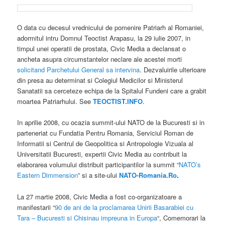
O data cu decesul vrednicului de pomenire Patriarh al Romaniei,
adormitul intru Domnul Teoctist Arapasu, la 29 iulie 2007, in
timpul unei operatii de prostata, Civic Media a declansat o
ancheta asupra circumstantelor neclare ale acestei morti
solicitand Parchetului General sa intervina
. Dezvaluirile ulterioare
din presa au determinat si Colegiul Medicilor si Ministerul
Sanatatii sa cerceteze echipa de la Spitalul Fundeni care a grabit
moartea Patriarhului. See
TEOCTIST.INFO
.
In aprilie 2008, cu ocazia summit-ului NATO de la Bucuresti si in
parteneriat cu Fundatia Pentru Romania, Serviciul Roman de
Informatii si Centrul de Geopolitica si Antropologie Vizuala al
Universitatii Bucuresti, expertii Civic Media au contribuit la
elaborarea volumului distribuit participantilor la summit “
NATO’s
Eastern Dimmension
” si a site-ului
NATO-Romania.Ro
.
La 27 martie 2008, Civic Media a fost co-organizatoare a
manifestarii “
90 de ani de la proclamarea Unirii Basarabiei cu
Tara – Bucuresti si Chisinau impreuna in Europa
“, Comemorari la