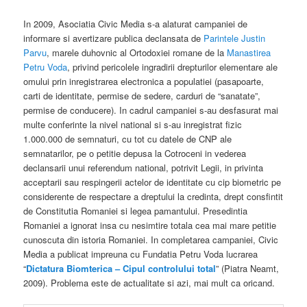
In 2009, Asociatia Civic Media s-a alaturat campaniei de
informare si avertizare publica declansata de
Parintele Justin
Parvu
, marele duhovnic al Ortodoxiei romane de la
Manastirea
Petru Voda
, privind pericolele ingradirii drepturilor elementare ale
omului prin inregistrarea electronica a populatiei (pasapoarte,
carti de identitate, permise de sedere, carduri de “sanatate”,
permise de conducere). In cadrul campaniei s-au desfasurat mai
multe conferinte la nivel national si s-au inregistrat fizic
1.000.000 de semnaturi, cu tot cu datele de CNP ale
semnatarilor, pe o petitie depusa la Cotroceni in vederea
declansarii unui referendum national, potrivit Legii, in privinta
acceptarii sau respingerii actelor de identitate cu cip biometric pe
considerente de respectare a dreptului la credinta, drept consfintit
de Constitutia Romaniei si legea pamantului. Presedintia
Romaniei a ignorat insa cu nesimtire totala cea mai mare petitie
cunoscuta din istoria Romaniei. In completarea campaniei, Civic
Media a publicat impreuna cu Fundatia Petru Voda lucrarea
“
Dictatura Biomterica – Cipul controlului total
” (Piatra Neamt,
2009). Problema este de actualitate si azi, mai mult ca oricand.