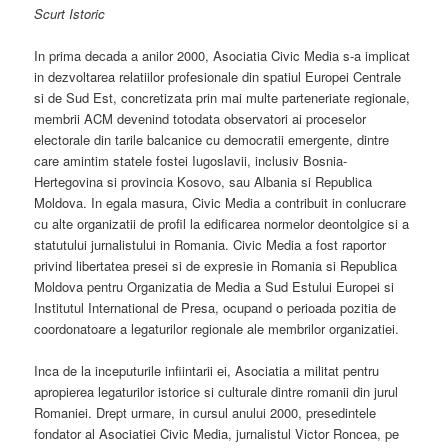
Scurt Istoric
In prima decada a anilor 2000, Asociatia Civic Media s-a implicat
in dezvoltarea relatiilor profesionale din spatiul Europei Centrale
si de Sud Est, concretizata prin mai multe parteneriate regionale,
membrii ACM devenind totodata observatori ai proceselor
electorale din tarile balcanice cu democratii emergente, dintre
care amintim statele fostei Iugoslavii, inclusiv Bosnia-
Hertegovina si provincia Kosovo, sau Albania si Republica
Moldova. In egala masura, Civic Media a contribuit in conlucrare
cu alte organizatii de profil la edificarea normelor deontolgice si a
statutului jurnalistului in Romania. Civic Media a fost raportor
privind libertatea presei si de expresie in Romania si Republica
Moldova pentru Organizatia de Media a Sud Estului Europei si
Institutul International de Presa, ocupand o perioada pozitia de
coordonatoare a legaturilor regionale ale membrilor organizatiei.
Inca de la inceputurile infiintarii ei, Asociatia a militat pentru
apropierea legaturilor istorice si culturale dintre romanii din jurul
Romaniei. Drept urmare, in cursul anului 2000, presedintele
fondator al Asociatiei Civic Media, jurnalistul Victor Roncea, pe