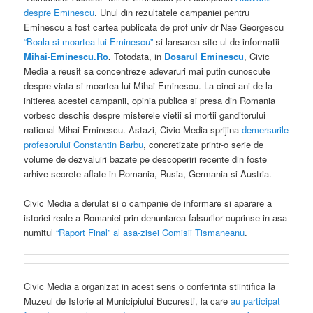
despre Eminescu
. Unul din rezultatele campaniei pentru
Eminescu a fost cartea publicata de prof univ dr Nae Georgescu
“Boala si moartea lui Eminescu”
si lansarea site-ul de informatii
Mihai-Eminescu.Ro
.
Totodata, in
Dosarul Eminescu
, Civic
Media a reusit sa concentreze adevaruri mai putin cunoscute
despre viata si moartea lui Mihai Eminescu. La cinci ani de la
initierea acestei campanii, opinia publica si presa din Romania
vorbesc deschis despre misterele vietii si mortii ganditorului
national Mihai Eminescu. Astazi, Civic Media sprijina
demersurile
profesorului Constantin Barbu
, concretizate printr-o serie de
volume de dezvaluiri bazate pe descoperiri recente din foste
arhive secrete aflate in Romania, Rusia, Germania si Austria.
Civic Media a derulat si o campanie de informare si aparare a
istoriei reale a Romaniei prin denuntarea falsurilor cuprinse in asa
numitul
“Raport Final” al asa-zisei Comisii Tismaneanu
.
Civic Media a organizat in acest sens o conferinta stiintifica la
Muzeul de Istorie al Municipiului Bucuresti, la care
au participat