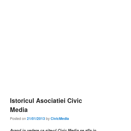
Istoricul Asociatiei Civic
Media
Posted on
21/01/2013
by
CivicMedia
Avand in vedere ca site-ul Civic Media se afla in