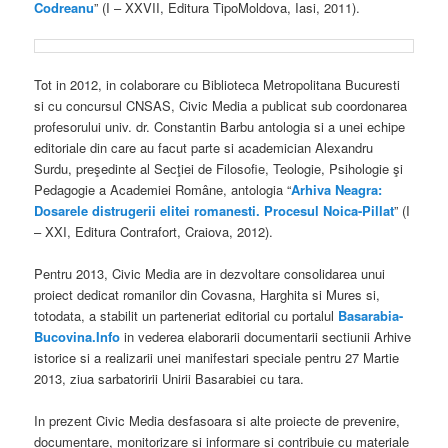
Codreanu
” (I – XXVII, Editura TipoMoldova, Iasi, 2011).
Tot in 2012, in colaborare cu Biblioteca Metropolitana Bucuresti
si cu concursul CNSAS, Civic Media a publicat sub coordonarea
profesorului univ. dr. Constantin Barbu antologia si a unei echipe
editoriale din care au facut parte si academician Alexandru
Surdu, preşedinte al Secţiei de Filosofie, Teologie, Psihologie şi
Pedagogie a Academiei Române, antologia “
Arhiva Neagra:
Dosarele distrugerii elitei romanesti. Procesul Noica-Pillat
” (I
– XXI, Editura Contrafort, Craiova, 2012).
Pentru 2013, Civic Media are in dezvoltare consolidarea unui
proiect dedicat romanilor din Covasna, Harghita si Mures si,
totodata, a stabilit un parteneriat editorial cu portalul
Basarabia-
Bucovina.Info
in vederea elaborarii documentarii sectiunii Arhive
istorice si a realizarii unei manifestari speciale pentru 27 Martie
2013, ziua sarbatoririi Unirii Basarabiei cu tara.
In prezent Civic Media desfasoara si alte proiecte de prevenire,
documentare, monitorizare si informare si contribuie cu materiale