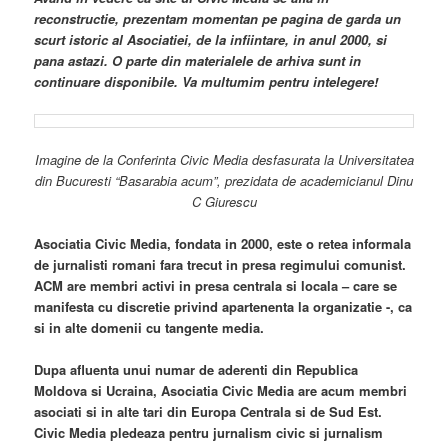
reconstructie, prezentam momentan pe pagina de garda un
scurt istoric al Asociatiei, de la infiintare, in anul 2000, si
pana astazi. O parte din materialele de arhiva sunt in
continuare disponibile. Va multumim pentru intelegere!
Imagine de la Conferinta Civic Media desfasurata la Universitatea
din Bucuresti “Basarabia acum”, prezidata de academicianul Dinu
C Giurescu
Asociatia Civic Media, fondata in 2000, este o retea informala
de jurnalisti romani fara trecut in presa regimului comunist.
ACM are membri activi in presa centrala si locala – care se
manifesta cu discretie privind apartenenta la organizatie -, ca
si in alte domenii cu tangente media.
Dupa afluenta unui numar de aderenti din Republica
Moldova si Ucraina, Asociatia Civic Media are acum membri
asociati si in alte tari din Europa Centrala si de Sud Est.
Civic Media pledeaza pentru jurnalism civic si jurnalism