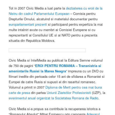
Tot in 2007 Civic Media a luat parte la
dezbaterea cu eroii de la
Nistru din cadrul Parlamentului European
– Comisia pentru
Drepturile Omului, alcatuind si materialul documentar pentru
europarlamentarii prezenti
si participand pentru expertiza la mai
multe intalniri avute cu membri ai Comisiei Europene si cu
reprezentanti ai Consiliului UE si ai NATO pentru a prezenta
situatia din Republica Moldova.
Civic Media si IntelMedia au publicat la Editura Semne volumul
de 750 de pagini “
EROI PENTRU ROMANIA – Transnistria si
amenintarile Rusiei la Marea Neagra
” impreuna cu un DVD cu
filmari inedite din perioada celor 15 ani de sfidarea a Romaniei si
Europei de catre Rusia si supusii ei din rasaritul romanesc.
Volumul a primit in 2007
Diploma de Merit pentru cea mai buna
carte de presa
din partea
Uniunii Ziaristilor Profesionisti
(UZP), la
evenimentul anual organizat la Societatea Romana de Radio
.
Civic Media si-a propus sa contribuie la recuperarea istorica a
“Romanului Absolut” Mihai Eminescu prin campania
Adevarul