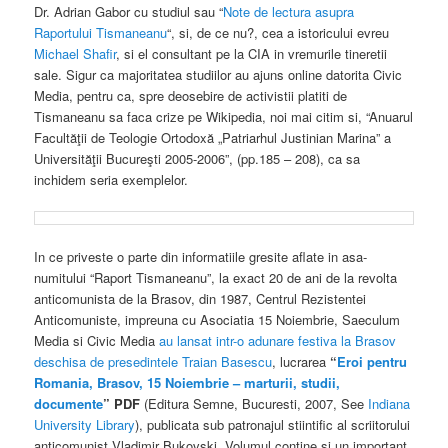
Dr. Adrian Gabor cu studiul sau “
Note de lectura asupra
Raportului Tismaneanu
“, si, de ce nu?, cea a istoricului evreu
Michael Shafir
, si el consultant pe la CIA in vremurile tineretii
sale. Sigur ca majoritatea studiilor au ajuns online datorita Civic
Media, pentru ca, spre deosebire de activistii platiti de
Tismaneanu sa faca crize pe Wikipedia, noi mai citim si, “Anuarul
Facultăţii de Teologie Ortodoxă „Patriarhul Justinian Marina” a
Universităţii Bucureşti 2005-2006”, (pp.185 – 208), ca sa
inchidem seria exemplelor.
In ce priveste o parte din informatiile gresite aflate in asa-
numitului “Raport Tismaneanu”, la exact 20 de ani de la revolta
anticomunista de la Brasov, din 1987, Centrul Rezistentei
Anticomuniste, impreuna cu Asociatia 15 Noiembrie, Saeculum
Media si Civic Media
au lansat intr-o adunare festiva la Brasov
deschisa de presedintele Traian Basescu
, lucrarea
“
Eroi pentru
Romania, Brasov, 15 Noiembrie – marturii, studii,
documente
” PDF
(Editura Semne, Bucuresti, 2007, See
Indiana
University Library
), publicata sub patronajul stiintific al scriitorului
anticomunist Vladimir Bukovski. Volumul contine si un important