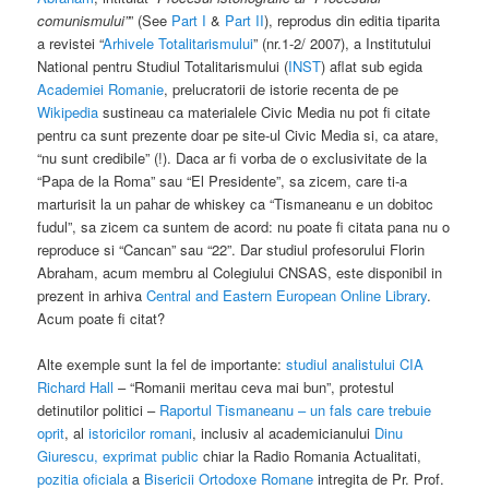
comunismului”
” (See
Part I
&
Part II
), reprodus din editia tiparita
a revistei “
Arhivele Totalitarismului
” (nr.1-2/ 2007), a Institutului
National pentru Studiul Totalitarismului (
INST
) aflat sub egida
Academiei Romanie
, prelucratorii de istorie recenta de pe
Wikipedia
sustineau ca materialele Civic Media nu pot fi citate
pentru ca sunt prezente doar pe site-ul Civic Media si, ca atare,
“nu sunt credibile” (!). Daca ar fi vorba de o exclusivitate de la
“Papa de la Roma” sau “El Presidente”, sa zicem, care ti-a
marturisit la un pahar de whiskey ca “Tismaneanu e un dobitoc
fudul”, sa zicem ca suntem de acord: nu poate fi citata pana nu o
reproduce si “Cancan” sau “22”. Dar studiul profesorului Florin
Abraham, acum membru al Colegiului CNSAS, este disponibil in
prezent in arhiva
Central and Eastern European Online Library
.
Acum poate fi citat?
Alte exemple sunt la fel de importante:
studiul analistului CIA
Richard Hall
– “Romanii meritau ceva mai bun”, protestul
detinutilor politici –
Raportul Tismaneanu – un fals care trebuie
oprit
, al
istoricilor romani
, inclusiv al academicianului
Dinu
Giurescu, exprimat public
chiar la Radio Romania Actualitati,
pozitia oficiala
a
Bisericii Ortodoxe Romane
intregita de Pr. Prof.