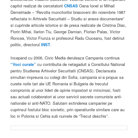
capitol realizat de cercetatorii
CNSAS
Oana Ionel si Mihail
Demetriade – “Revolta muncitorilor brasoveni din noiembrie 1987
reflectata in Arhivele Securitatii – Studiu si anexe documentare”
si cuprinde articole istorice si de presa realizate de Cristina Diac,
Florin Mihai, Ilarion Tiu, George Damian, Florian Palas, Victor
Roncea, Victor Frunza si profesorul Radu Ciuceanu, fost detinut
politic, directorul
INST
.
Incepand cu 2006, Civic Media deruleaza Campania continua
“Voci curate”
cu contributia de netagaduit a Consiliului National
pentru Studierea Arhivelor Securitatii (CNSAS). Declansata
simultan impreuna cu colegi din Sofia, campania si-a propus sa
curete noile tari ale UE Romania si Bulgaria de trecutul
compromis al unor lideri de opinie impostori si mincinosi, fosti
sau actuali colaboratori ai unor servicii secrete comuniste anti-
nationale si anti-NATO. Salutam extinderea campaniei pe
cuprinsul fostului bloc sovietic, prin operatiunile similare care au
loc in Polonia si Cehia sub numele de “Trecut deschis”.