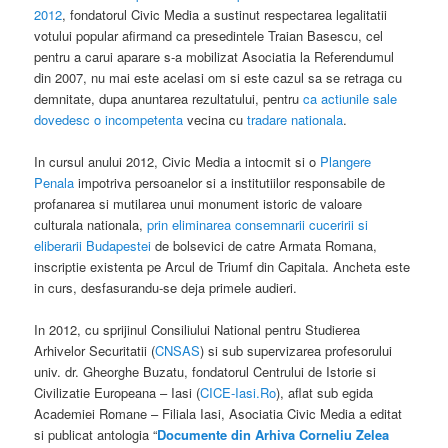
2012
, fondatorul Civic Media a sustinut respectarea legalitatii
votului popular afirmand ca presedintele Traian Basescu, cel
pentru a carui aparare s-a mobilizat Asociatia la Referendumul
din 2007, nu mai este acelasi om si este cazul sa se retraga cu
demnitate, dupa anuntarea rezultatului, pentru
ca actiunile sale
dovedesc o incompetenta
vecina cu
tradare nationala
.
In cursul anului 2012, Civic Media a intocmit si o
Plangere
Penala
impotriva persoanelor si a institutiilor responsabile de
profanarea si mutilarea unui monument istoric de valoare
culturala nationala,
prin eliminarea consemnarii cuceririi si
eliberarii Budapestei
de bolsevici de catre Armata Romana,
inscriptie existenta pe Arcul de Triumf din Capitala. Ancheta este
in curs, desfasurandu-se deja primele audieri.
In 2012, cu sprijinul Consiliului National pentru Studierea
Arhivelor Securitatii (
CNSAS
) si sub supervizarea profesorului
univ. dr. Gheorghe Buzatu, fondatorul Centrului de Istorie si
Civilizatie Europeana – Iasi (
CICE-Iasi.Ro
), aflat sub egida
Academiei Romane – Filiala Iasi, Asociatia Civic Media a editat
si publicat antologia “
Documente din Arhiva Corneliu Zelea