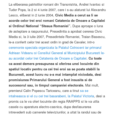
La eliberarea patriotilor romani din Transnistria, Andrei Ivantoc si
Tudor Popa, la 2 si 4 iunie 2007, care i s-au alaturat lui Alexandru
Lesco, eliberat in 2 iunie 2004,
Civic Media a cerut sa li se
acorde celor trei eroi romani Cetatenia de Onoare a Capitalei
si Ordinul National “Steaua Romaniei”.
Dupa aproape o luna
de asteptare a raspunsului, Presedintia a aprobat cererea Civic
Media si, la 3 iulie 2007, Presedintele Romaniei, Traian Basescu,
le-a conferit celor trei acest ordin in grad de Cavaler, intr-o
ceremonie speciala organizata la Palatul Cotroceni iar primarul
Adriean Videanu si Consiliul General al Municipiului Bucuresti le-
au acordat celor trei Cetatenia de Onoare a Capitalei
.
Cu toate
ca acest demers presupunea si oferirea unei locuinte din
spatiul locativ pentru ca cei trei eroi sa se poata stabili la
Bucuresti, acest lucru nu s-a mai intamplat niciodata, desi
promisiunea Primarului General a fost insusita si de
succesorul sau, in timpul campaniei electorale.
Mai mult,
premierul Calin Popescu Tariceanu, care a tinut
sa se
intalneasca si el cu cei trei basarabeni, la Palatul Victoria
, desi a
promis ca le va oferi locuinte din regia RAAPPS si le va utila
casele cu aparatura electro-casnica, dupa desfasurarea
intrevederii sub camerele televiziunilor, a uitat la randul sau de