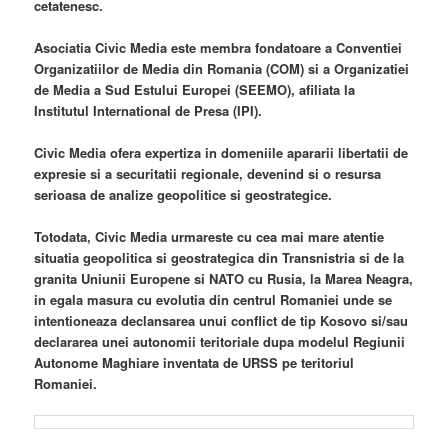
cetatenesc.
Asociatia Civic Media este membra fondatoare a Conventiei
Organizatiilor de Media din Romania (COM) si a Organizatiei
de Media a Sud Estului Europei (SEEMO), afiliata la
Institutul International de Presa (IPI).
Civic Media ofera expertiza in domeniile apararii libertatii de
expresie si a securitatii regionale, devenind si o resursa
serioasa de analize geopolitice si geostrategice.
Totodata, Civic Media urmareste cu cea mai mare atentie
situatia geopolitica si geostrategica din Transnistria si de la
granita Uniunii Europene si NATO cu Rusia, la Marea Neagra,
in egala masura cu evolutia din centrul Romaniei unde se
intentioneaza declansarea unui conflict de tip Kosovo si/sau
declararea unei autonomii teritoriale dupa modelul Regiunii
Autonome Maghiare inventata de URSS pe teritoriul
Romaniei.