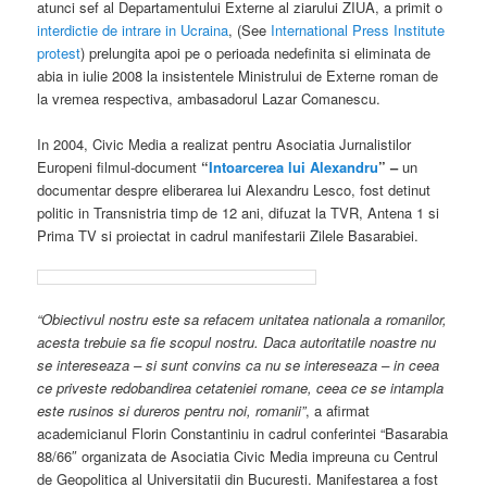
atunci sef al Departamentului Externe al ziarului ZIUA, a primit o
interdictie de intrare in Ucraina
, (See
International Press Institute
protest
) prelungita apoi pe o perioada nedefinita si eliminata de
abia in iulie 2008 la insistentele Ministrului de Externe roman de
la vremea respectiva, ambasadorul Lazar Comanescu.
In 2004, Civic Media a realizat pentru Asociatia Jurnalistilor
Europeni filmul-document
“
Intoarcerea lui Alexandru
” –
un
documentar despre eliberarea lui Alexandru Lesco, fost detinut
politic in Transnistria timp de 12 ani, difuzat la TVR, Antena 1 si
Prima TV si proiectat in cadrul manifestarii Zilele Basarabiei.
“Obiectivul nostru este sa refacem unitatea nationala a romanilor,
acesta trebuie sa fie scopul nostru. Daca autoritatile noastre nu
se intereseaza – si sunt convins ca nu se intereseaza – in ceea
ce priveste redobandirea cetateniei romane, ceea ce se intampla
este rusinos si dureros pentru noi, romanii”
, a afirmat
academicianul Florin Constantiniu in cadrul conferintei “Basarabia
88/66″ organizata de Asociatia Civic Media impreuna cu Centrul
de Geopolitica al Universitatii din Bucuresti. Manifestarea a fost