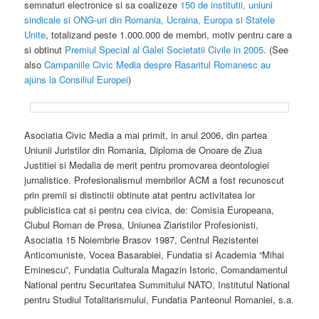
semnaturi electronice si sa coalizeze
150 de institutii, uniuni
sindicale si ONG-uri din Romania, Ucraina, Europa si Statele
Unite
, totalizand peste 1.000.000 de membri, motiv pentru care a
si obtinut
Premiul Special al Galei Societatii Civile in 2005
. (See
also
Campaniile Civic Media despre Rasaritul Romanesc au
ajuns la Consiliul Europei
)
Asociatia Civic Media a mai primit, in anul 2006, din partea
Uniunii Juristilor din Romania, Diploma de Onoare de Ziua
Justitiei si Medalia de merit pentru promovarea deontologiei
jurnalistice. Profesionalismul membrilor ACM a fost recunoscut
prin premii si distinctii obtinute atat pentru activitatea lor
publicistica cat si pentru cea civica, de: Comisia Europeana,
Clubul Roman de Presa, Uniunea Ziaristilor Profesionisti,
Asociatia 15 Noiembrie Brasov 1987, Centrul Rezistentei
Anticomuniste, Vocea Basarabiei, Fundatia si Academia “Mihai
Eminescu”, Fundatia Culturala Magazin Istoric, Comandamentul
National pentru Securitatea Summitului NATO, Institutul National
pentru Studiul Totalitarismului, Fundatia Panteonul Romaniei, s.a.