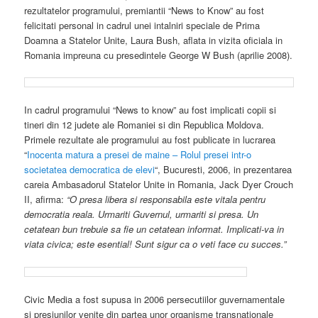
rezultatelor programului, premiantii “News to Know” au fost
felicitati personal in cadrul unei intalniri speciale de Prima
Doamna a Statelor Unite, Laura Bush, aflata in vizita oficiala in
Romania impreuna cu presedintele George W Bush (aprilie 2008).
In cadrul programului “News to know” au fost implicati copii si
tineri din 12 judete ale Romaniei si din Republica Moldova.
Primele rezultate ale programului au fost publicate in lucrarea
“
Inocenta matura a presei de maine – Rolul presei intr-o
societatea democratica de elevi
“, Bucuresti, 2006, in prezentarea
careia Ambasadorul Statelor Unite in Romania, Jack Dyer Crouch
II, afirma:
“O presa libera si responsabila este vitala pentru
democratia reala. Urmariti Guvernul, urmariti si presa. Un
cetatean bun trebuie sa fie un cetatean informat. Implicati-va in
viata civica; este esential! Sunt sigur ca o veti face cu succes.”
Civic Media a fost supusa in 2006 persecutiilor guvernamentale
si presiunilor venite din partea unor organisme transnationale