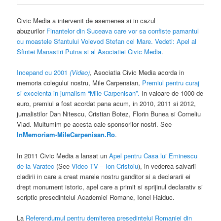
Civic Media a intervenit de asemenea si in cazul
abuzurilor
Finantelor din Suceava care vor sa confiste pamantul
cu moastele Sfantului Voievod Stefan cel Mare. Vedeti: Apel al
Sfintei Manastiri Putna si al Asociatiei Civic Media
.
Incepand cu 2001
(Video)
, Asociatia Civic Media acorda in
memoria colegului nostru, Mile Carpensian,
Premiul pentru curaj
si excelenta in jurnalism “Mile Carpenisan”.
In valoare de 1000 de
euro, premiul a fost acordat pana acum, in 2010, 2011 si 2012,
jurnalistilor Dan Nitescu, Cristian Botez, Florin Bunea si Corneliu
Vlad. Multumim pe acesta cale sponsorilor nostri. See
InMemoriam-MileCarpenisan.Ro
.
In 2011 Civic Media a lansat un
Apel pentru Casa lui Eminescu
de la Varatec
(See
Video TV – Ion Cristoiu
), in vederea salvarii
cladirii in care a creat marele nostru ganditor si a declararii ei
drept monument istoric, apel care a primit si sprijinul declarativ si
scriptic presedintelui Academiei Romane, Ionel Haiduc.
La
Referendumul pentru demiterea presedintelui Romaniei din