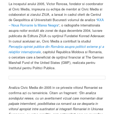
La inceputul anului 2005, Victor Roncea, fondator si coordonator
al Civic Media, impreuna cu echipa de membri ai Civic Media si
colaboratori ai ziarului ZIUA, a lansat in cadrul oferit de Centrul
de Geopolitica al Universitatii Bucuresti volumul de analize “
AXA
– Noua Romanie la Marea Neagra
“, o radiografie internationala
asupra noilor evolutii ale zonei de dupa decembrie 2004, lucrare
publicata de Editura ZIUA cu sprijinul Fundatiei Konrad Adenauer.
In cursul aceluiasi an, Civic Media a contribuit la studiul
Percepţia opiniei publice din România asupra politicii externe şi a
relaţiilor internaţionale
, capitolul Republica Moldova si Romania,
o cercetare care a beneficiat de sprijinul financiar al The German
Marshall Fund of the United States (GMF), realizata pentru
Institutul pentru Politici Publice.
Analiza Civic Media din 2005 in ce priveste viitorul Romaniei se
confirma azi cu temeinicie. Citam un fragment:
“Din analiza
sondajului reiese, cu un avertisment vizual care momentan doar
palpaie intermitent, posibilitatea ca romanii sa se desparta in
viitorul apropiat intre sustinatori ai integrarii Romaniei in Uniunea