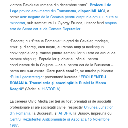
victoria Revolutiei romane din decembrie 1989″.
Proiectul de
Lege
privind eroii-martiri din Transnistria,
disponibil AICI
, a
primit
aviz negativ de la Comisia pentru drepturile omului, culte si
minoritati
, sub semnatura lui Gyorgy Frunda, ulterior fiind
respins
atat de Senat cat si de Camera Deputatilor
.
“Decoraţi cu “Steaua Romaniei” in grad de Cavaler, modeşti,
timizi şi discreţi, eroii noştri, au rămas uniţi şi neclintiţi in
convingerile lor şi trăiesc printre semenii lor nu atat ca eroi ci ca
oameni obişnuiţi. Faptele lor şi chiar ei, oficial, pentru
conducătorii de la Chişinău – ca si pentru cei de la Bucuresti –
parcă nici n-ar exista.
Oare pană cand?
“, se intreba publicatia
“
Pulsul geostrategic
” prezentand lucrarea
“
EROI PENTRU
ROMANIA- Transnistria şi ameninţările Rusiei la Marea
Neagră
“
(Vedeti si
HISTORIA
).
La cererea Civic Media cei trei au fost premiati si de asociatii
profesionale si ale societatii civile, respectiv
Uniunea Juristilor
din Romania
, la Bucuresti, si
AFDPR
, la Brasov, impreuna cu
Centrul Rezistentei Anticomuniste si Asociatia 15 Noiembrie
1987
.