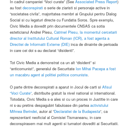
In cadrul campaniei “Voci curate” (See
Associated Press Report
)
au fost
deconspirati
o serie de ziaristi si personaje active in
“societatea civila”, majoritatea membri ai Grupului pentru Dialog
Social si cu legaturi directe cu Fundatia Soros. Spre exemplu,
Civic Media a dovedit prin documentele CNSAS ca sotia
esteticianul Andrei Plesu,
Catrinel Plesu, la momentul cercetarii
director al Institutului Cultural Roman (ICR), a fost agenta a
Directiei de Informatii Externe (DIE)
inca de dinainte de perioada
in care cei doi s-au declarat “disidenti”.
Tot Civic Media a demonstrat ca un alt “disident” si
“anticomunist”, generalul de Securitate
Ion Mihai Pacepa a fost
un macabru agent al politiei politice comuniste
.
O parte dintre deconspirati a aparut in Jocul de carti si
Afisul
“Voci Curate”
, distribuite gratuit la nivel national si international.
Totodata, Civic Media s-a ales si cu un proces in Justitie in care
ni s-au pretins despagubiri fabuloase din partea
activistului
Mihnea Berindei
, autor al “
Declaratiei de la Budapesta
“, ca
reprezentant neoficial al Comisiei Tismaneanu, in care
deconspirasem mai mult agenti si turnatori dovediti ai Securitatii.