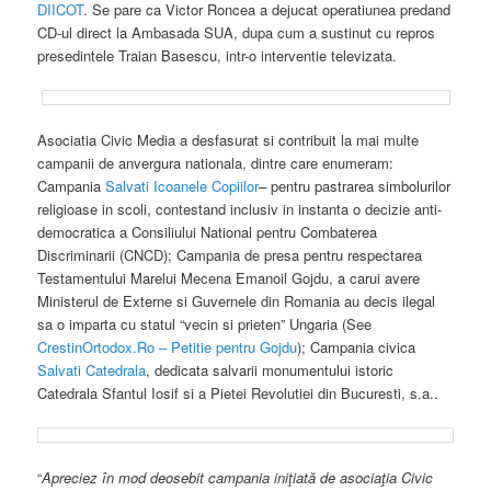
DIICOT
. Se pare ca Victor Roncea a dejucat operatiunea predand
CD-ul direct la Ambasada SUA, dupa cum a sustinut cu repros
presedintele Traian Basescu, intr-o interventie televizata.
Asociatia Civic Media a desfasurat si contribuit la mai multe
campanii de anvergura nationala, dintre care enumeram:
Campania
Salvati Icoanele Copiilor
– pentru pastrarea simbolurilor
religioase in scoli, contestand inclusiv in instanta o decizie anti-
democratica a Consiliului National pentru Combaterea
Discriminarii (CNCD); Campania de presa pentru respectarea
Testamentului Marelui Mecena Emanoil Gojdu, a carui avere
Ministerul de Externe si Guvernele din Romania au decis ilegal
sa o imparta cu statul “vecin si prieten” Ungaria (See
CrestinOrtodox.Ro – Petitie pentru Gojdu
); Campania civica
Salvati Catedrala
, dedicata salvarii monumentului istoric
Catedrala Sfantul Iosif si a Pietei Revolutiei din Bucuresti, s.a..
“
Apreciez în mod deosebit campania iniţiată de asociaţia Civic