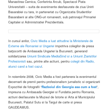
Manastirea Cernica, Conferinta Arcub, Spectacol Piata
Universitatii – suita de evenimente desfasurate de ziua Unirii
Basarabiei cu tara, in parteneriat cu Organizatia Studentilor
Basarabeni ai alte ONG-uri romanesti, sub patronajul Primariei
Capitalei si Administratiei Prezidentiala.
In cursul anilor,
Civic Media a luat atitudine la Ministerele de
Externe ale Romaniei si Ungariei
impotriva colegilor de presa
batjocoriti de Ambasada Ungariei la Bucuresti, generand
solidarizarea
Uniunii Sindicale MediaSind si a Uniunii Ziaristilor
Profesionisti
sau, printre alte actiuni, pentru
colegii din Radio,
atunci cand a fost cazul
.
In noiembrie 2008, Civic Media a fost partenera la evenimentul
decernarii de premii pentru profesionalism jurnalistic si organizarii
Expozitiei de fotografii “
Razboiul din Georgia asa cum a fost
”,
impreuna cu Ambasada Georgiei si Fundatia pentru Romania,
actiuni desfasurate la Muzeul de Istorie si Arta al Municipiului
Bucuresti, Palatul Sutu si la Targul de carte si presa
GAUDEAMUS.