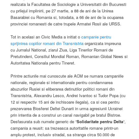
realizata la Facultatea de Sociologie a Universitatii din Bucuresti
cu prilejul implinirii, pe 27 martie, a 88 de ani de la Unirea
Basarabiei cu Romania si, totodata, a 66 de ani de la ocuparea
provinciei romanesti de catre trupele Armatei Rosii ale URSS.
Tot in acelasi an Civic Media a initiat o
campanie pentru
sprijinirea copiilor romani din Transnistria
organizata impreuna
cu Jurnalul National, ziarul Ziua, Liga Tinerilor Romani de
Pretutindeni, Consiliul Mondial Roman, Romanian Global News si
Autoritatea Nationala pentru Tineret.
Printre actiunile mai cunoscute ale ACM se numara campaniile
nationale, regionale si internationale pentru condamnarea
abuzurilor Rusiei si eliberarea detinutilor politici romani din
Transnistria, Alexandru Lesco, Andrei Ivantoc si Tudor Popa (cu
12 si respectiv 15 ani de inchisoare ilegala), ca si cea pentru
prezervarea Biosferei Deltei Dunarii in urma agresiunii Ucrainei
prin intentia de a construi un canal navigabil pe bratul Bistroe.
Desfasurata sub numele generic de “
Solidaritate pentru Delta
“,
campania a reusit: sa trezeasca autoritatile romane printr-un
amplu protest, inclusiv stradal, sa stranga circa 50.000 de