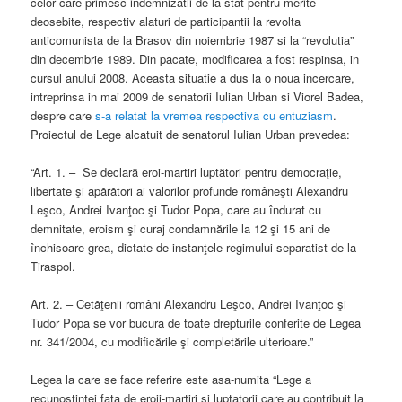
celor care primesc indemnizatii de la stat pentru merite
deosebite, respectiv alaturi de participantii la revolta
anticomunista de la Brasov din noiembrie 1987 si la “revolutia”
din decembrie 1989. Din pacate, modificarea a fost respinsa, in
cursul anului 2008. Aceasta situatie a dus la o noua incercare,
intreprinsa in mai 2009 de senatorii Iulian Urban si Viorel Badea,
despre care
s-a relatat la vremea respectiva cu entuziasm
.
Proiectul de Lege alcatuit de senatorul Iulian Urban prevedea:
“Art. 1. – Se declară eroi-martiri luptători pentru democraţie,
libertate şi apărători ai valorilor profunde româneşti Alexandru
Leşco, Andrei Ivanţoc şi Tudor Popa, care au îndurat cu
demnitate, eroism şi curaj condamnările la 12 şi 15 ani de
închisoare grea, dictate de instanţele regimului separatist de la
Tiraspol.
Art. 2. – Cetăţenii români Alexandru Leşco, Andrei Ivanţoc şi
Tudor Popa se vor bucura de toate drepturile conferite de Legea
nr. 341/2004, cu modificările şi completările ulterioare.”
Legea la care se face referire este asa-numita “Lege a
recunostintei fata de eroii-martiri si luptatorii care au contribuit la