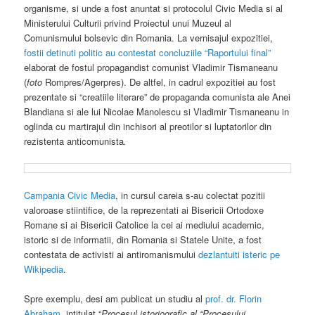
organisme, si unde a fost anuntat si protocolul Civic Media si al
Ministerului Culturii privind Proiectul unui Muzeul al
Comunismului bolsevic din Romania. La vernisajul expozitiei,
fostii detinuti politic au contestat concluziile “Raportului final”
elaborat de fostul propagandist comunist Vladimir Tismaneanu
(
foto
Rompres/Agerpres). De altfel, in cadrul expozitiei au fost
prezentate si “creatiile literare” de propaganda comunista ale Anei
Blandiana si ale lui Nicolae Manolescu si Vladimir Tismaneanu in
oglinda cu martirajul din inchisori al preotilor si luptatorilor din
rezistenta anticomunista
.
Campania Civic Media
, in cursul careia s-au colectat pozitii
valoroase stiintifice, de la reprezentati ai Bisericii Ortodoxe
Romane si ai Bisericii Catolice la cei ai mediului academic,
istoric si de informatii, din Romania si Statele Unite, a fost
contestata de activisti ai antiromanismului
dezlantuiti isteric pe
Wikipedia
.
Spre exemplu, desi am publicat un studiu al
prof. dr. Florin
Abraham
, intitulat “
Procesul istoriografic al “Procesului